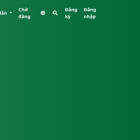
Chờ
Đăng
Đăng
dẫn
đăng
ký
nhập