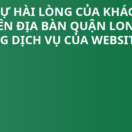
SỰ HÀI LÒNG CỦA KHÁ
ÊN ĐỊA BÀN QUẬN LON
G DỊCH VỤ CỦA WEBSI