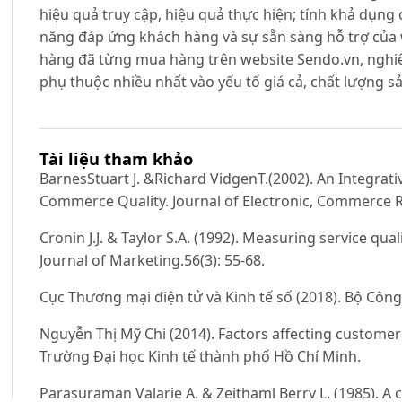
hiệu quả truy cập, hiệu quả thực hiện; tính khả dụng 
năng đáp ứng khách hàng và sự sẵn sàng hỗ trợ của 
hàng đã từng mua hàng trên website Sendo.vn, nghiê
phụ thuộc nhiều nhất vào yếu tố giá cả, chất lượng sả
Tài liệu tham khảo
BarnesStuart J. &Richard VidgenT.(2002). An Integrat
Commerce Quality. Journal of Electronic, Commerce Re
Cronin J.J. & Taylor S.A. (1992). Measuring service qua
Journal of Marketing.56(3): 55-68.
Cục Thương mại điện tử và Kinh tế số (2018). Bộ Côn
Nguyễn Thị Mỹ Chi (2014). Factors affecting customer 
Trường Đại học Kinh tế thành phố Hồ Chí Minh.
Parasuraman Valarie A. & Zeithaml Berry L. (1985). A c