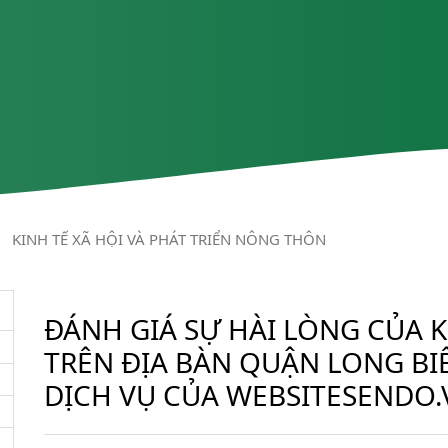
/
KINH TẾ XÃ HỘI VÀ PHÁT TRIỂN NÔNG THÔN
ĐÁNH GIÁ SỰ HÀI LÒNG CỦA
TRÊN ĐỊA BÀN QUẬN LONG B
DỊCH VỤ CỦA WEBSITESENDO.