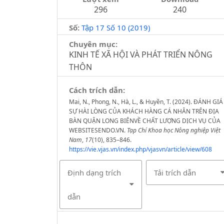
296
240
Số:
Tập 17 Số 10 (2019)
Chuyên mục:
KINH TẾ XÃ HỘI VÀ PHÁT TRIỂN NÔNG
THÔN
Cách trích dẫn:
Mai, N., Phong, N., Hà, L., & Huyền, T. (2024). ĐÁNH GIÁ
SỰ HÀI LÒNG CỦA KHÁCH HÀNG CÁ NHÂN TRÊN ĐỊA
BÀN QUẬN LONG BIÊNVỀ CHẤT LƯỢNG DỊCH VỤ CỦA
WEBSITESENDO.VN.
Tạp Chí Khoa học Nông nghiệp Việt
Nam
,
17
(10), 835–846.
https://vie.vjas.vn/index.php/vjasvn/article/view/608
Định dạng trích
Tải trích dẫn
dẫn