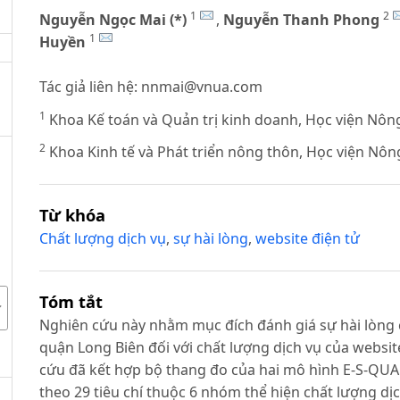
1
2
Nguyễn Ngọc Mai (*)
,
Nguyễn Thanh Phong
1
Huyền
Tác giả liên hệ:
nnmai@vnua.com
1
Khoa Kế toán và Quản trị kinh doanh, Học viện Nôn
2
Khoa Kinh tế và Phát triển nông thôn, Học viện Nô
Từ khóa
Chất lượng dịch vụ
,
sự hài lòng
,
website điện tử
Tóm tắt
Nghiên cứu này nhằm mục đích đánh giá sự hài lòng 
quận Long Biên đối với chất lượng dịch vụ của websi
cứu đã kết hợp bộ thang đo của hai mô hình E-S-QU
theo 29 tiêu chí thuộc 6 nhóm thể hiện chất lượng dị