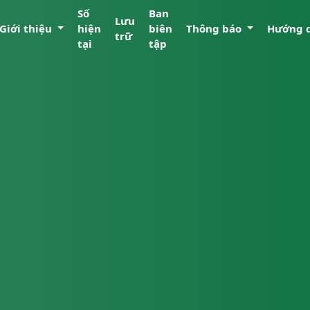
Số
Ban
Lưu
Giới thiệu
hiện
biên
Thông báo
Hướng 
trữ
tại
tập