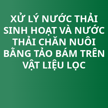
XỬ LÝ NƯỚC THẢI
SINH HOẠT VÀ NƯỚC
THẢI CHĂN NUÔI
BẰNG TẢO BÁM TRÊN
VẬT LIỆU LỌC