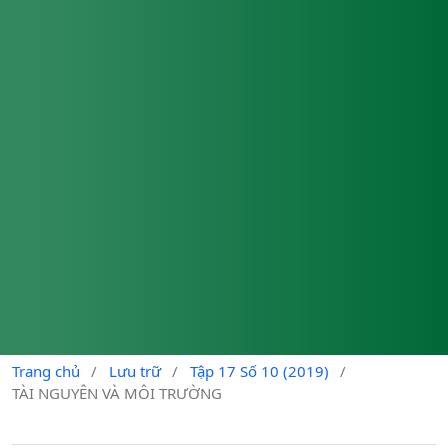
Trang chủ
/
Lưu trữ
/
Tập 17 Số 10 (2019)
/
TÀI NGUYÊN VÀ MÔI TRƯỜNG