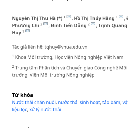
1
1
Nguyễn Thị Thu Hà (*)
,
Hồ Thị Thúy Hằng
,
2
2
Phương Chi
,
Đinh Tiến Dũng
,
Trịnh Quang
1
Huy
Tác giả liên hệ:
tqhuy@vnua.edu.vn
1
Khoa Môi trường, Học viện Nông nghiệp Việt Nam
2
Trung tâm Phân tích và Chuyển giao Công nghệ Môi
trường, Viện Môi trường Nông nghiệp
Từ khóa
Nước thải chăn nuôi
,
nước thải sinh hoạt
,
tảo bám
,
vậ
liệu lọc
,
xử lý nước thải