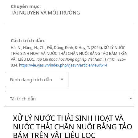
Chuyên mục:
TÀI NGUYÊN VÀ MÔI TRƯỜNG
Cách trích dẫn:
Hà, N., Hằng, H., Chi, Đỗ, Dũng, Đinh, & Huy, T. (2024). XỬ LÝ NƯỚC
THẢI SINH HOẠT VÀ NƯỚC THẢI CHĂN NUÔI BẰNG TẢO BÁM TRÊN
VẬT LIỆU LỌC.
Tạp Chí Khoa học Nông nghiệp Việt Nam
,
17
(10), 826–
834.
https://vie.vjas.vn/index.php/vjasvn/article/view/614
Định dạng trích dẫn
Tải trích dẫn
XỬ LÝ NƯỚC THẢI SINH HOẠT VÀ
NƯỚC THẢI CHĂN NUÔI BẰNG TẢO
BÁM TRÊN VẬT LIỆU LỌC