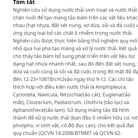
Tóm tắt
Nghiên cứu sử dụng nước thải sinh hoạt và nước thải
chăn nuôi để tạo màng tảo bám trên các vật liệu khác
nhau (hạt nhựa, đất sét nung, xơ dừa, sỏi và đá cuội) 
ứng dụng loại bỏ các chất ô nhiễm trong nước thải.
Nghiên cứu được thực hiện bằng thử nghiệm quy mô
nhỏ qua hai pha tạo màng và xử lý nước thải. Kết quả
cho thấy tảo bám bổ sung phát triển trên vật liệu lọc
dạng hạt nhựa nhanh nhất, sau đó đến đất sét nung,
dừa và cuối cùng là sỏi và đá cuội, trong đó mật độ đ
đến 12-23×106TB/cm2vào ngày thứ 9-12. Các chi tảo
thích hợp với điều kiện nước thải là Amphipleura,
Cyclotella, Navicula, Nitzschia(tảo cát), Euglena(tảo
mắt), Closterium, Pediastrum, Ulothrix (tảo lục) và
Aphanothece(tảo lam). Sử dụng màng tảo đã hình
thành để xử lý nước thải (ban đầu ô nhiễm hữu cơ, nit
photpho, vi sinh vật, có độ đục cao), cho kết quả đạt
quy chuẩn (QCVN 14:2008/BTNMT và QCVN 62-