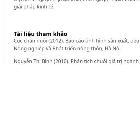
giải pháp kinh tế.
Tài liệu tham khảo
Cục chăn nuôi (2012). Báo cáo tình hình sản xuất, ti
Nông nghiệp và Phát triển nông thôn, Hà Nội.
Nguyễn Thị Bình (2010). Phân tích chuỗi giá trị ngàn
phố Hà Nội, Luận văn Thạc sĩ kinh tế, Trường Đại học
Phạm Vân Đình (1999). Phương pháp phân tích ngàn
Hà Nội.
Lê Ngọc Hướng (2012). Nghiên cứu ngành hàng ngành 
tiến sĩ kinh tế, Trường Đại học Nông nghiệp Hà Nội.
Võ Thị Thanh Lộc 2010, chuỗi giá trị và kết nối thị trư
Võ Thị Thanh Lộc (2009). Phân phối lợi ích trong chu