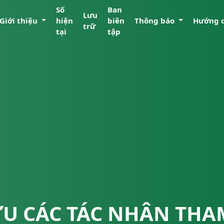
Số
Ban
Lưu
Giới thiệu
hiện
biên
Thông báo
Hướng 
trữ
tại
tập
U CÁC TÁC NHÂN THA