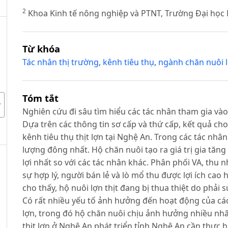
2
Khoa Kinh tế nông nghiệp và PTNT, Trường Đại học
Từ khóa
Tác nhân thị trường
,
kênh tiêu thụ
,
ngành chăn nuôi 
Tóm tắt
Nghiên cứu đi sâu tìm hiểu các tác nhân tham gia vào 
Dựa trên các thông tin sơ cấp và thứ cấp, kết quả ch
kênh tiêu thụ thịt lợn tại Nghệ An. Trong các tác nhâ
lượng đông nhất. Hộ chăn nuôi tạo ra giá trị gia tăng
lợi nhất so với các tác nhân khác. Phân phối VA, thu 
sự hợp lý, người bán lẻ và lò mổ thu được lợi ích cao 
cho thấy, hộ nuôi lợn thịt đang bị thua thiệt do phải 
Có rất nhiều yếu tố ảnh hưởng đến hoạt động của các 
lợn, trong đó hộ chăn nuôi chịu ảnh hưởng nhiều nhất,
thịt lợn ở Nghệ An phát triển tỉnh Nghệ An cần thực h