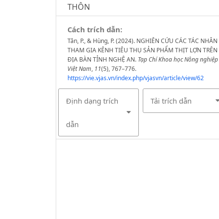
THÔN
Cách trích dẫn:
Tân, P., & Hùng, P. (2024). NGHIÊN CỨU CÁC TÁC NHÂN
THAM GIA KÊNH TIÊU THỤ SẢN PHẨM THỊT LỢN TRÊN
ĐỊA BÀN TỈNH NGHỆ AN.
Tạp Chí Khoa học Nông nghiệp
Việt Nam
,
11
(5), 767–776.
https://vie.vjas.vn/index.php/vjasvn/article/view/62
Định dạng trích
Tải trích dẫn
dẫn