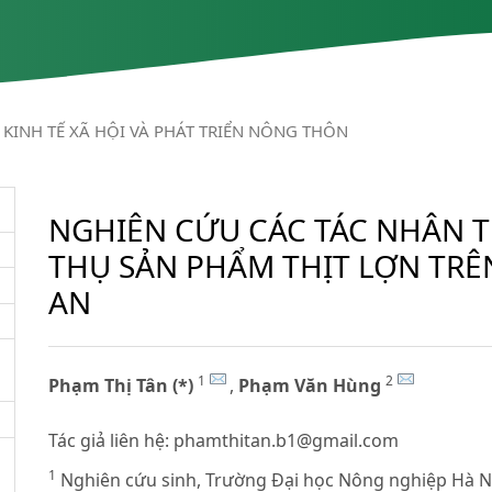
KINH TẾ XÃ HỘI VÀ PHÁT TRIỂN NÔNG THÔN
NGHIÊN CỨU CÁC TÁC NHÂN T
THỤ SẢN PHẨM THỊT LỢN TRÊ
AN
1
2
Phạm Thị Tân (*)
,
Phạm Văn Hùng
Tác giả liên hệ:
phamthitan.b1@gmail.com
1
Nghiên cứu sinh, Trường Đại học Nông nghiệp Hà N