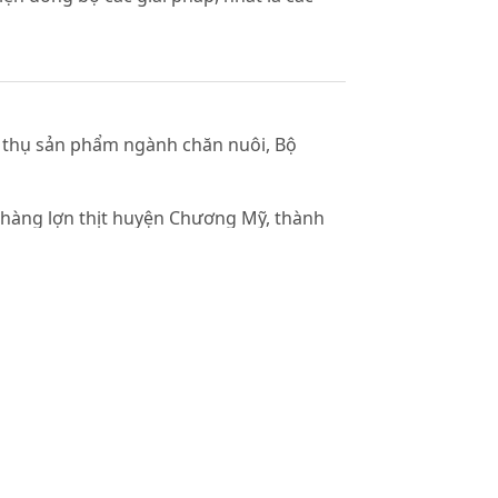
êu thụ sản phẩm ngành chăn nuôi, Bộ
h hàng lợn thịt huyện Chương Mỹ, thành
 Nông nghiệp Hà Nội,
h hàng nông nghiệp. NXB Nông nghiệp,
hàng lợn thịt tỉnh Hưng Yên, Luận án
ờng
ỗi giá trị tôm ở đồng bằng sông Cửu Long.