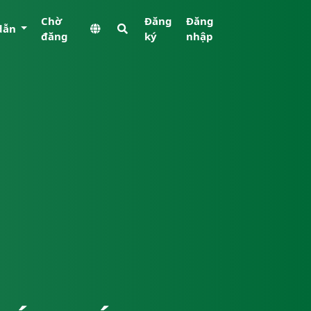
Chờ
Đăng
Đăng
dẫn
đăng
ký
nhập