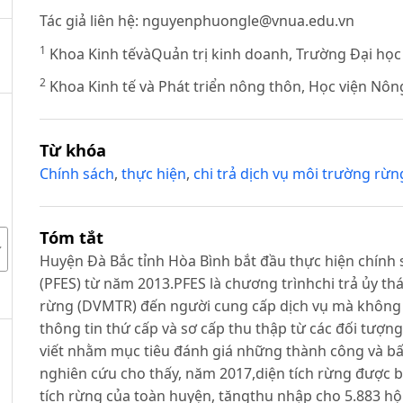
Tác giả liên hệ:
nguyenphuongle@vnua.edu.vn
1
Khoa Kinh tếvàQuản trị kinh doanh, Trường Đại họ
2
Khoa Kinh tế và Phát triển nông thôn, Học viện Nô
Từ khóa
Chính sách
,
thực hiện
,
chi trả dịch vụ môi trường rừn
Tóm tắt
Huyện Đà Bắc tỉnh Hòa Bình bắt đầu thực hiện chính s
(PFES) từ năm 2013.PFES là chương trìnhchi trả ủy th
rừng (DVMTR) đến người cung cấp dịch vụ mà không
thông tin thứ cấp và sơ cấp thu thập từ các đối tượn
viết nhằm mục tiêu đánh giá những thành công và bất
nghiên cứu cho thấy, năm 2017,diện tích rừng được 
tích rừng của toàn huyện, tăngthu nhập cho 5.883 hộ