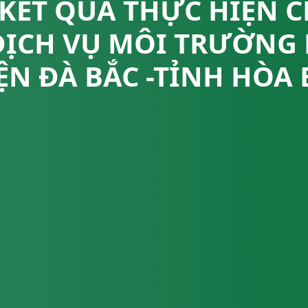
KẾT QUẢ THỰC HIỆN 
DỊCH VỤ MÔI TRƯỜNG
N ĐÀ BẮC -TỈNH HÒA