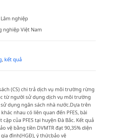
c Lâm nghiệp
ng nghiệp Việt Nam
g
,
kết quả
ách (CS) chi trả dịch vụ môi trường rừng
ác từ người sử dụng dịch vụ môi trường
 sử dụng ngân sách nhà nước.Dựa trên
g khác nhau có liên quan đến PFES, bài
 cập của PFES tại huyện Đà Bắc. Kết quả
bảo vệ bằng tiền DVMTR đạt 90,35% diện
 gia đình(HGĐ), ý thứcbảo vệ