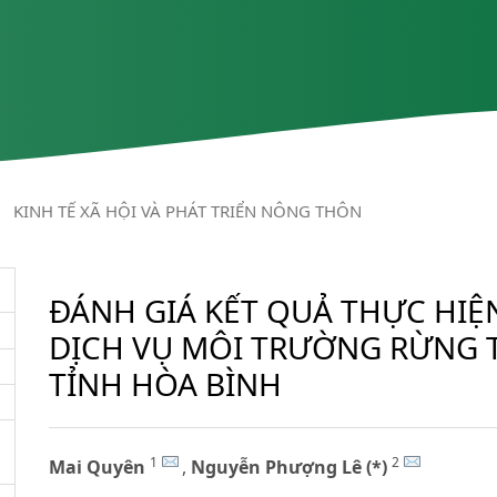
/
KINH TẾ XÃ HỘI VÀ PHÁT TRIỂN NÔNG THÔN
ĐÁNH GIÁ KẾT QUẢ THỰC HIỆ
DỊCH VỤ MÔI TRƯỜNG RỪNG T
TỈNH HÒA BÌNH
1
2
Mai Quyên
,
Nguyễn Phượng Lê (*)