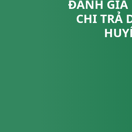
ĐÁNH GIÁ 
CHI TRẢ 
HUYỆ