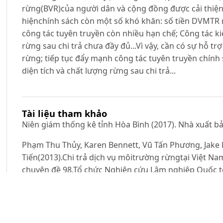
rừng(BVR)của người dân và cộng đồng được cải thiện r
hiệnchính sách còn một số khó khăn: số tiền DVMTR 
công tác tuyên truyền còn nhiều hạn chế; Công tác ki
rừng sau chi trả chưa đầy đủ...Vì vậy, cần có sự hỗ t
rừng; tiếp tục đẩy mạnh công tác tuyên truyền chính 
diện tích và chất lượng rừng sau chi trả...
Tài liệu tham khảo
Niên giám thống kê tỉnh Hòa Bình (2017). Nhà xuất b
Phạm Thu Thủy, Karen Bennett, Vũ Tấn Phương, Jak
Tiến(2013).Chi trả dịch vụ môitrường rừngtại Việt Na
chuyên đề 98.Tổ chức Nghiên cứu Lâm nghiệp Quốc t
Sven Wunder (2015).Revisiting the concept of payment
Economics.117:234-243.