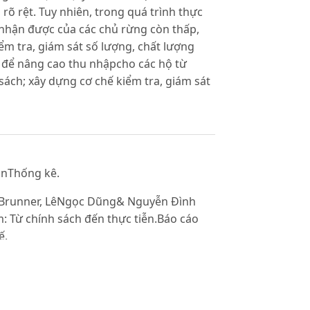
õ rệt. Tuy nhiên, trong quá trình thực
nhận được của các chủ rừng còn thấp,
ểm tra, giám sát số lượng, chất lượng
rợ để nâng cao thu nhậpcho các hộ từ
sách; xây dựng cơ chế kiểm tra, giám sát
ảnThống kê.
e Brunner, LêNgọc Dũng& Nguyễn Đình
m: Từ chính sách đến thực tiễn.Báo cáo
ế.
s for environmental services. Ecological