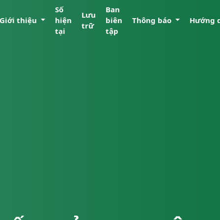
Số
Ban
Lưu
Giới thiệu
hiện
biên
Thông báo
Hướng 
trữ
tại
tập