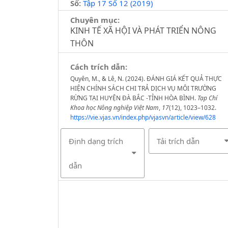
Số:
Tập 17 Số 12 (2019)
Chuyên mục:
KINH TẾ XÃ HỘI VÀ PHÁT TRIỂN NÔNG
THÔN
Cách trích dẫn:
Quyên, M., & Lê, N. (2024). ĐÁNH GIÁ KẾT QUẢ THỰC
HIỆN CHÍNH SÁCH CHI TRẢ DỊCH VỤ MÔI TRƯỜNG
RỪNG TẠI HUYỆN ĐÀ BẮC -TỈNH HÒA BÌNH.
Tạp Chí
Khoa học Nông nghiệp Việt Nam
,
17
(12), 1023–1032.
https://vie.vjas.vn/index.php/vjasvn/article/view/628
Định dạng trích
Tải trích dẫn
dẫn