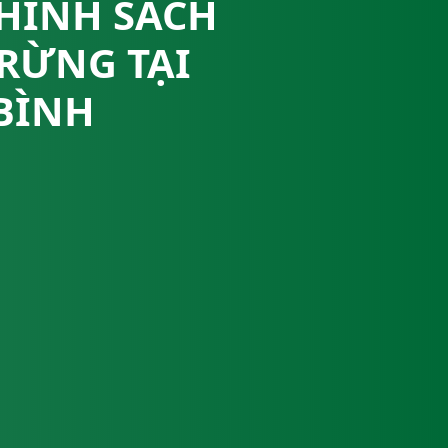
CHÍNH SÁCH
 RỪNG TẠI
 BÌNH