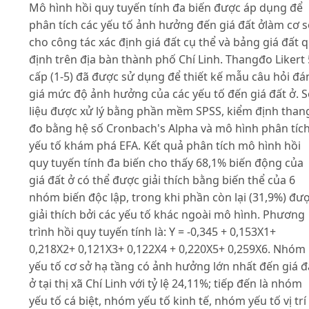
Mô hình hồi quy tuyến tính đa biến được áp dụng để
phân tích các yếu tố ảnh hưởng đến giá đất ởlàm cơ 
cho công tác xác định giá đất cụ thể và bảng giá đất 
định trên địa bàn thành phố Chí Linh. Thangđo Likert 
cấp (1-5) đã được sử dụng để thiết kế mẫu câu hỏi đá
giá mức độ ảnh hưởng của các yếu tố đến giá đất ở. 
liệu được xử lý bằng phần mềm SPSS, kiểm định than
đo bằng hệ số Cronbach's Alpha và mô hình phân tíc
yếu tố khám phá EFA. Kết quả phân tích mô hình hồi
quy tuyến tính đa biến cho thấy 68,1% biến động của
giá đất ở có thể được giải thích bằng biến thể của 6
nhóm biến độc lập, trong khi phần còn lại (31,9%) đư
giải thích bởi các yếu tố khác ngoài mô hình. Phương
trình hồi quy tuyến tính là: Y = -0,345 + 0,153X1+
0,218X2+ 0,121X3+ 0,122X4 + 0,220X5+ 0,259X6. Nhóm
yếu tố cơ sở hạ tầng có ảnh hưởng lớn nhất đến giá đ
ở tại thị xã Chí Linh với tỷ lệ 24,11%; tiếp đến là nhóm
yếu tố cá biệt, nhóm yếu tố kinh tế, nhóm yếu tố vị trí