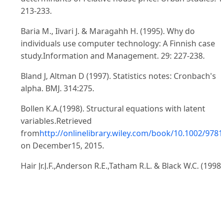
213-233.
Baria M., Iivari J. & Maragahh H. (1995). Why do
individuals use computer technology: A Finnish case
study.Information and Management. 29: 227-238.
Bland J, Altman D (1997). Statistics notes: Cronbach's
alpha. BMJ. 314:275.
Bollen K.A.(1998). Structural equations with latent
variables.Retrieved
from
http://onlinelibrary.wiley.com/book/10.1002/97
on December15, 2015.
Hair Jr.J.F.,Anderson R.E.,Tatham R.L. & Black W.C. (1998
Multivariate Data Analysis (5th ed.). New York:
Macmillan Publishing Company.
Hair Jr. J.F., Black W.C., Babin B.J.&Anderson R.E. (2010).