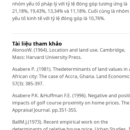
nhóm yếu tố pháp lý với tỷ lệ đóng góp tương ứng là
21,18%, 19,43%, 13,34% và 11,18%. Cuối cùng là nhóm
yếu tố kinh tế với tỷ lệ đóng góp là 10,76%.
Tài liệu tham khảo
AlonsoW. (1964). Location and land use. Cambridge,
Mass: Harvard University Press.
Asabere P. .(1981). Thedeterminants of land values in 
African city: The case of Accra, Ghana. Land Economic
57(3): 385-397.
Asabere P.K. &Huffman F.E. (1996). Negative and posit
impacts of golf course proximity on home prices. The
Appraisal Journal. pp.351-355.
BallM.J.(1973). Recent empirical work on the
determinants of relative house price. Urban Studies. 