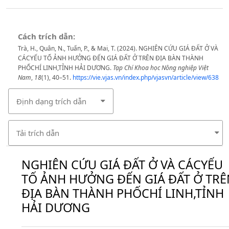
Cách trích dẫn:
Trà, H., Quân, N., Tuấn, P., & Mai, T. (2024). NGHIÊN CỨU GIÁ ĐẤT Ở VÀ
CÁCYẾU TỐ ẢNH HƯỞNG ĐẾN GIÁ ĐẤT Ở TRÊN ĐỊA BÀN THÀNH
PHỐCHÍ LINH,TỈNH HẢI DƯƠNG.
Tạp Chí Khoa học Nông nghiệp Việt
Nam
,
18
(1), 40–51.
https://vie.vjas.vn/index.php/vjasvn/article/view/638
Định dạng trích dẫn
Tải trích dẫn
NGHIÊN CỨU GIÁ ĐẤT Ở VÀ CÁCYẾU
TỐ ẢNH HƯỞNG ĐẾN GIÁ ĐẤT Ở TRÊ
ĐỊA BÀN THÀNH PHỐCHÍ LINH,TỈNH
HẢI DƯƠNG