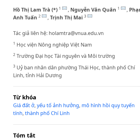
1
1
Hồ Thị Lam Trà (*)
,
Nguyễn Văn Quân
,
Ph
2
3
Anh Tuấn
,
Trịnh Thị Mai
Tác giả liên hệ:
holamtra@vnua.edu.vn
1
Học viện Nông nghiệp Việt Nam
2
Trường Đại học Tài nguyên và Môi trường
3
Uỷ ban nhân dân phường Thái Học, thành phố Chí
Linh, tỉnh Hải Dương
Từ khóa
Giá đất ở
,
yếu tố ảnh hưởng
,
mô hình hồi quy tuyến
tính
,
thành phố Chí Linh
Tóm tắt