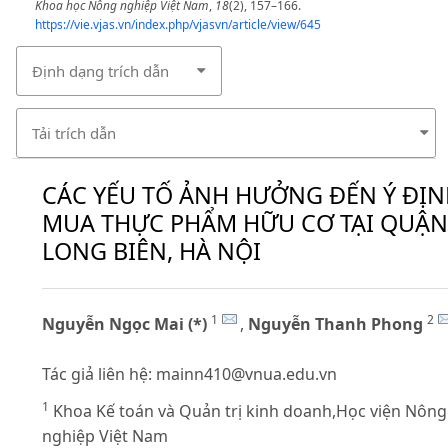
Khoa học Nông nghiệp Việt Nam
,
18
(2), 157–166.
https://vie.vjas.vn/index.php/vjasvn/article/view/645
Định dạng trích dẫn
Tải trích dẫn
CÁC YẾU TỐ ẢNH HƯỞNG ĐẾN Ý ĐỊ
MUA THỰC PHẨM HỮU CƠ TẠI QUẬN
LONG BIÊN, HÀ NỘI
1
2
Nguyễn Ngọc Mai (*)
,
Nguyễn Thanh Phong
Tác giả liên hệ:
mainn410@vnua.edu.vn
1
Khoa Kế toán và Quản trị kinh doanh,Học viện Nông
nghiệp Việt Nam