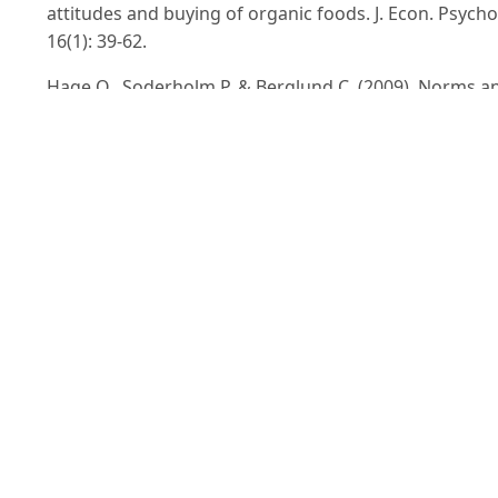
attitudes and buying of organic foods. J. Econ. Psycho
16(1): 39-62.
Hage O., Soderholm P. & Berglund C. (2009). Norms a
economic motivation in household recycling: empirica
evidence from Sweden. Resources, Conservation and
Recycling. 53(3): 155-165.
Hoffmann S. & Schlicht J. (2013). The impact of differe
types of concernment on the consumption of organi
food. Int. J. Consum. Stud. 37: 625-633.
Joseph F. Hair, Jr. William, C. Black Barry, J. Babin Rolph,
Anderson (2014). Multivariate Data Analysis (Seventh
Edition). Pearson Education Limited.p.100.
Jia N.X., Liu H.F., Wang X.P. & Liu Y. (2002). Discussion 
the development of organicfood, green food and
hazard free food. Journal of China