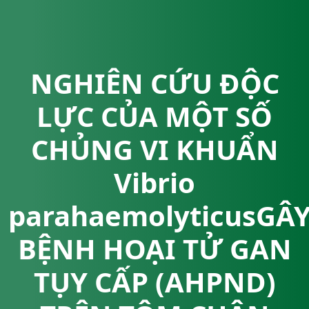
NGHIÊN CỨU ĐỘC
LỰC CỦA MỘT SỐ
CHỦNG VI KHUẨN
Vibrio
parahaemolyticusGÂ
BỆNH HOẠI TỬ GAN
TỤY CẤP (AHPND)