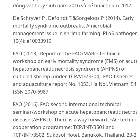
động vật thuỷ sinh năm 2016 và kế hoạchnăm 2017.
De Schryver P., Defoirdt T.&Sorgeloos P. (2014). Early
mortality syndrome outbreaks: Amicrobial
management issue in shrimp farming. PLoS pathogen
10(4): e10033919.
FAO (2013). Report of the FAO/MARD Technical
workshop on early mortality syndrome (EMS) or acut
hepatopancreatic necrosis syndrome (AHPNS) of
cultured shrimp (under TCP/VIE/3304). FAO fisheries
and aquaculture report No. 1053, Ha Noi, Vietnam, 54
ISSN 2070-6987.
FAO (2016). FAO second international technical
seminar/workshop on acute hepatopancreatic necros
disease (AHPND). There is a way forward. FAO technic
cooperation programme; TCP/INT/3501 and
TCP/INT/3502. Sukosol Hotel, Bangkok, Thailand, 23-2