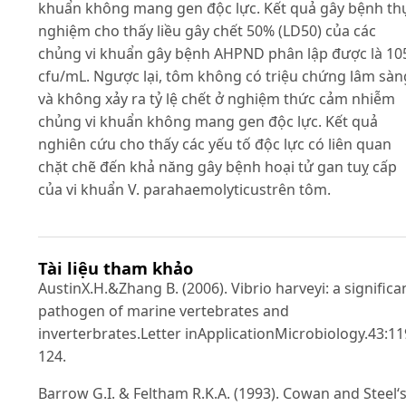
khuẩn không mang gen độc lực. Kết quả gây bệnh th
nghiệm cho thấy liều gây chết 50% (LD50) của các
chủng vi khuẩn gây bệnh AHPND phân lập được là 10
cfu/mL. Ngược lại, tôm không có triệu chứng lâm sàn
và không xảy ra tỷ lệ chết ở nghiệm thức cảm nhiễm
chủng vi khuẩn không mang gen độc lực. Kết quả
nghiên cứu cho thấy các yếu tố độc lực có liên quan
chặt chẽ đến khả năng gây bệnh hoại tử gan tuỵ cấp
của vi khuẩn V. parahaemolyticustrên tôm.
Tài liệu tham khảo
AustinX.H.&Zhang B. (2006). Vibrio harveyi: a significa
pathogen of marine vertebrates and
inverterbrates.Letter inApplicationMicrobiology.43:11
124.
Barrow G.I. & Feltham R.K.A. (1993). Cowan and Steel‘