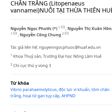
CHÂN TRẮNG (Litopenaeus
vannamei)NUÔI TẠI THỪA THIÊN HU
1
Nguyễn Ngọc Phước (*)
,
Nguyễn Thị Xuân Hồn
1
2
,
Nguyễn Công Chung
Tác giả liên hệ:
nguyenngocphuoc@huaf.edu.vn
1
Khoa Thuỷ sản, Trường Đại học Nông Lâm Huế
2
Chi cục thú y vùng 3
Từ khóa
Vibrio parahaemolyticus
,
độc lực vi khuẩn
,
tôm chân
trắng
,
hoại tử gan tụy cấp
,
AHPND