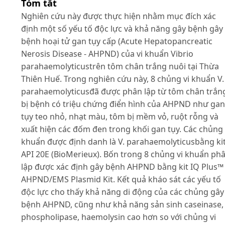
Tóm tắt
Nghiên cứu này được thực hiện nhằm mục đích xác
định một số yếu tố độc lực và khả năng gây bệnh gây
bệnh hoại tử gan tụy cấp (Acute Hepatopancreatic
Nerosis Disease - AHPND) của vi khuẩn Vibrio
parahaemolyticustrên tôm chân trắng nuôi tại Thừa
Thiên Huế. Trong nghiên cứu này, 8 chủng vi khuẩn V.
parahaemolyticusđã được phân lập từ tôm chân trắn
bị bệnh có triệu chứng điển hình của AHPND như gan
tụy teo nhỏ, nhạt màu, tôm bị mềm vỏ, ruột rỗng và
xuất hiện các đốm đen trong khối gan tụy. Các chủng 
khuẩn được định danh là V. parahaemolyticusbằng ki
API 20E (BioMerieux). Bốn trong 8 chủng vi khuẩn ph
lập được xác định gây bệnh AHPND bằng kit IQ Plus™
AHPND/EMS Plasmid Kit. Kết quả kháo sát các yếu tố
độc lực cho thấy khả năng di động của các chủng gây
bệnh AHPND, cũng như khả năng sản sinh caseinase,
phospholipase, haemolysin cao hơn so với chủng vi