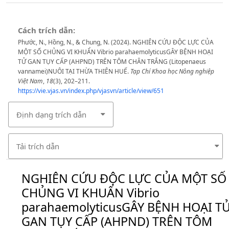
Cách trích dẫn:
Phước, N., Hồng, N., & Chung, N. (2024). NGHIÊN CỨU ĐỘC LỰC CỦA
MỘT SỐ CHỦNG VI KHUẨN Vibrio parahaemolyticusGÂY BỆNH HOẠI
TỬ GAN TỤY CẤP (AHPND) TRÊN TÔM CHÂN TRẮNG (Litopenaeus
vannamei)NUÔI TẠI THỪA THIÊN HUẾ.
Tạp Chí Khoa học Nông nghiệp
Việt Nam
,
18
(3), 202–211.
https://vie.vjas.vn/index.php/vjasvn/article/view/651
Định dạng trích dẫn
Tải trích dẫn
NGHIÊN CỨU ĐỘC LỰC CỦA MỘT SỐ
CHỦNG VI KHUẨN Vibrio
parahaemolyticusGÂY BỆNH HOẠI T
GAN TỤY CẤP (AHPND) TRÊN TÔM