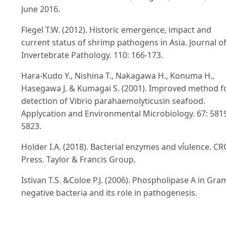
June 2016.
Flegel T.W. (2012). Historic emergence, impact and
current status of shrimp pathogens in Asia. Journal o
Invertebrate Pathology. 110: 166-173.
Hara-Kudo Y., Nishina T., Nakagawa H., Konuma H.,
Hasegawa J. & Kumagai S. (2001). Improved method f
detection of Vibrio parahaemolyticusin seafood.
Applycation and Environmental Microbiology. 67: 581
5823.
Holder I.A. (2018). Bacterial enzymes and vỉulence. CR
Press. Taylor & Francis Group.
Istivan T.S. &Coloe P.J. (2006). Phospholipase A in Gra
negative bacteria and its role in pathogenesis.
Microbiology. 152(5):1263-1274.
Josenhans C. &Suerbaum S. (2002). The role of motilit