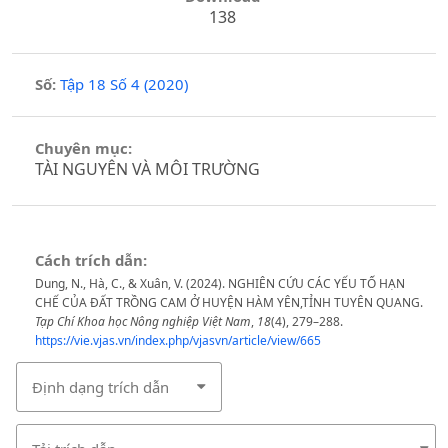
138
Số:
Tập 18 Số 4 (2020)
Chuyên mục:
TÀI NGUYÊN VÀ MÔI TRƯỜNG
Cách trích dẫn:
Dung, N., Hà, C., & Xuân, V. (2024). NGHIÊN CỨU CÁC YẾU TỐ HẠN
CHẾ CỦA ĐẤT TRỒNG CAM Ở HUYỆN HÀM YÊN,TỈNH TUYÊN QUANG.
Tạp Chí Khoa học Nông nghiệp Việt Nam
,
18
(4), 279–288.
https://vie.vjas.vn/index.php/vjasvn/article/view/665
Định dạng trích dẫn