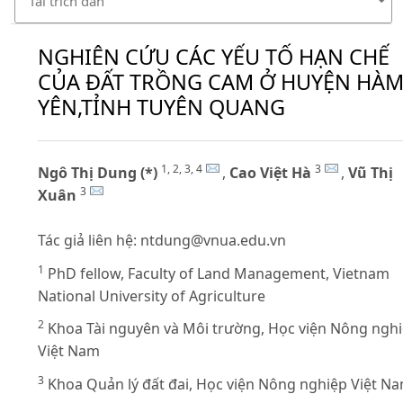
Tải trích dẫn
NGHIÊN CỨU CÁC YẾU TỐ HẠN CHẾ
CỦA ĐẤT TRỒNG CAM Ở HUYỆN HÀ
YÊN,TỈNH TUYÊN QUANG
1, 2, 3, 4
3
Ngô Thị Dung (*)
,
Cao Việt Hà
,
Vũ Thị
3
Xuân
Tác giả liên hệ:
ntdung@vnua.edu.vn
1
PhD fellow, Faculty of Land Management, Vietnam
National University of Agriculture
2
Khoa Tài nguyên và Môi trường, Học viện Nông ngh
Việt Nam
3
Khoa Quản lý đất đai, Học viện Nông nghiệp Việt N