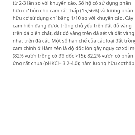
từ 2-3 lần so với khuyến cáo. Số hộ có sử dụng phân
hữu cơ bón cho cam rất thấp (15,56%) và lượng phân
hữu cơ sử dụng chỉ bằng 1/10 so với khuyến cáo. Cây
cam hiện đang được trồng chủ yếu trên đất đỏ vàng
trên đá biến chất, đất đỏ vàng trên đá sét và đất vàng
nhạt trên đá cát. Một số hạn chế của các loại đất trồn
cam chính ở Hàm Yên là độ dốc lớn gây nguy cơ xói 
(82% vườn trồng có độ dốc >15); 82,2% vườn có phản
ứng rất chua (pHKCl= 3,2-4,0); hàm lượng hữu cơthấp
dinh dưỡng dễ tiêu lân và kali ở mức nghèo; hàm lượ
cation trao đổi Ca++trong đất thấp riêng đất đỏ vàng
trên đá biến chất còn thiếu hụt cả Mg++ trao đổi;
nguyên tố vi lượng Cu và Zn trên đất đỏ vàng trên đá
biến chất rất thấp.
Tài liệu tham khảo
Bộ NN&PTNT(2009). Cẩm nang sử dụng đất nông