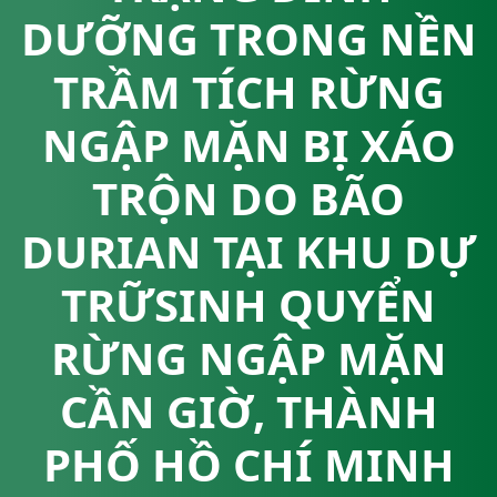
DƯỠNG TRONG NỀN
TRẦM TÍCH RỪNG
NGẬP MẶN BỊ XÁO
TRỘN DO BÃO
DURIAN TẠI KHU DỰ
TRỮSINH QUYỂN
RỪNG NGẬP MẶN
CẦN GIỜ, THÀNH
PHỐ HỒ CHÍ MINH