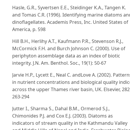
Hasle, G.R., Syvertsen E.E., Steidinger K.A., Tangen K.
and Tomas C.R. (1996). Identifying marine diatoms an
dinoflagellates. Academis Press, Inc. United States of
America, p. 598
Hill B.H., Herlihy A.T., Kaufmann P.R., Stevenson R.J.,
McCormick F.H. and Burch Johnson C. (2000). Use of
periphyton assemblage data as an index of biotic
integrity. J.N. Am. Benthol. Soc., 19(1): 50-67
Jarvie H.P., Lycett E., Neal C. andLove A. (2002). Pattern
in nutrient concentrations and biological quality indi
across the upper Thames river basin, UK. Elsevier, 282
263-294
Jutter I., Sharma S., Dahal B.M., Ormerod S.J.,
Chimonides P.J. and Cox E.J. (2003). Diatoms as
indicators of stream quality in the Kathmandu Valley