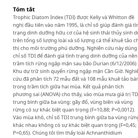
Tóm tắt
Trophic Diatom Index (TDI) được Kelly và Whitton đề
nghị đầu tiên vào năm 1995, là chỉ số giúp đánh giá tì
trạng dinh dưỡng hữu cơ của hệ sinh thái thủy sinh 
trên tổng số lượng loài và số lượng cá thể khuê tảo ch
thị cho môi trường phú dưỡng. Nghiên cứu này dùng
chỉ số TDI để đánh giá tình trạng dinh dưỡng của nền
trầm tích rừng ngập mặn sau bão Durian (6/12/2006) 
Khu dự trữ sinh quyển rừng ngập mặn Cần Giờ. Nghi
cứu đã phân tích 72 mẫu đất và 108 mẫu khuê tảo b
trong trầm tích giữa hai mùa. Kết quả phân tích
phương sai (ANOVA) cho thấy, vào mùa mưa giá trị TD
trung bình giữa ba vùng: gãy đổ, vùng biên và vùng
rừng có sự khác biệt quan trọng (F=10,88; P=0,0012).
Vào mùa khô, chỉ số TDI trung bình giữa ba vùng rừn
khác nhau không có sự khác biệt quan trọng (F=0,45;
P=0,65). Chúng tôi tìm thấy loài Achnanthidium