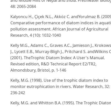
and Middle Hills of Nepal and India. Freshwater Biolog
48: 2065-2084
Kalyoncu H., Çiçek N.L., Akköz C. andYorulmaz B. (2009
Comparative performance of diatom indices in aquat
pollution assessment. African Journal of Agricultural
Research, 4 (10): 1032-1040
Kelly M.G., Adams C., Graves A.C., Jamieson J., Krokows
J., Lycett E.B., Murray-Bligh J., Pritchard S. andWilkins C
(2001). TheTrophic Diatom Index: A User's Manual.
Revised edition, R&D Technical Report E2/TR2,
Almondsbury, Bristol, p. 1-146
Kelly, M.G. (1998). Use of the trophic diatom index to
monitor eutrophication in rivers. Water Research, 32:
236-242
Kelly, M.G. and Whitton B.A. (1995). The Trophic Diato
Index: a new index for monitoring eutrophication in