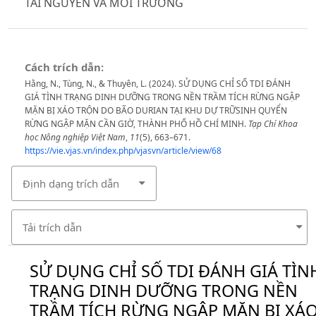
TÀI NGUYÊN VÀ MÔI TRƯỜNG
Cách trích dẫn:
Hằng, N., Tùng, N., & Thuyên, L. (2024). SỬ DỤNG CHỈ SỐ TDI ĐÁNH
GIÁ TÌNH TRẠNG DINH DƯỠNG TRONG NỀN TRẦM TÍCH RỪNG NGẬP
MẶN BỊ XÁO TRỘN DO BÃO DURIAN TẠI KHU DỰ TRỮSINH QUYỂN
RỪNG NGẬP MẶN CẦN GIỜ, THÀNH PHỐ HỒ CHÍ MINH.
Tạp Chí Khoa
học Nông nghiệp Việt Nam
,
11
(5), 663–671.
https://vie.vjas.vn/index.php/vjasvn/article/view/68
Định dạng trích dẫn
Tải trích dẫn
SỬ DỤNG CHỈ SỐ TDI ĐÁNH GIÁ TÌN
TRẠNG DINH DƯỠNG TRONG NỀN
TRẦM TÍCH RỪNG NGẬP MẶN BỊ XÁ