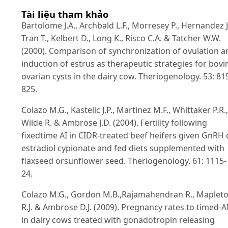
Tài liệu tham khảo
Bartolome J.A., Archbald L.F., Morresey P., Hernandez J
Tran T., Kelbert D., Long K., Risco C.A. & Tatcher W.W.
(2000). Comparison of synchronization of ovulation a
induction of estrus as therapeutic strategies for bovi
ovarian cysts in the dairy cow. Theriogenology. 53: 81
825.
Colazo M.G., Kastelic J.P., Martinez M.F., Whittaker P.R.,
Wilde R. & Ambrose J.D. (2004). Fertility following
fixedtime AI in CIDR-treated beef heifers given GnRH 
estradiol cypionate and fed diets supplemented with
flaxseed orsunflower seed. Theriogenology. 61: 1115-
24.
Colazo M.G., Gordon M.B.,Rajamahendran R., Mapleto
R.J. & Ambrose D.J. (2009). Pregnancy rates to timed-A
in dairy cows treated with gonadotropin releasing