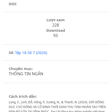
DOI:
Lượt xem
228
Download
93
Số:
Tập 18 Số 7 (2020)
Chuyên mục:
THÔNG TIN NGẮN
Cách trích dẫn:
Long, S., Linh, Đỗ, Hằng, P., Sương, N., & Thanh, N. (2024). GÂY ĐỘNG
DỤC CHỦ ĐỘNG VÀ CỐ ĐỊNH THỜI GIAN THỤ TINH NHÂN TẠO TRÊN
ĐÀN BÒ SỮA TẠI VĨNH PHÚC.
Tạp Chí Khoa học Nông nghiệp Việt Nam
,