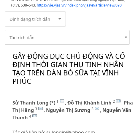
18
(7), 538–543.
https://vie.vjas.vn/index.php/vjasvn/article/view/690
Định dạng trích dẫn
Tải trích dẫn
GÂY ĐỘNG DỤC CHỦ ĐỘNG VÀ CỐ
ĐỊNH THỜI GIAN THỤ TINH NHÂN
TẠO TRÊN ĐÀN BÒ SỮA TẠI VĨNH
PHÚC
1
2
Sử Thanh Long (*)
,
Đỗ Thị Khánh Linh
,
Ph
3
3
Thị Hằng
,
Nguyễn Thị Sương
,
Nguyễn Văn
4
Thanh
Tác giả liên hệ:
sulongjp@yahoo.com