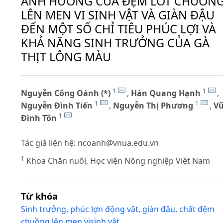
ẢNH HƯỞNG CỦA ĐỆM LÓT CHUỒN
LÊN MEN VI SINH VẬT VÀ GIÀN ĐẬU
ĐẾN MỘT SỐ CHỈ TIÊU PHÚC LỢI VÀ
KHẢ NĂNG SINH TRƯỞNG CỦA GÀ
THỊT LÔNG MÀU
1
1
Nguyễn Công Oánh (*)
,
Hán Quang Hạnh
,
1
1
Nguyễn Đình Tiến
,
Nguyễn Thị Phương
,
V
1
Đình Tôn
Tác giả liên hệ:
ncoanh@vnua.edu.vn
1
Khoa Chăn nuôi, Học viện Nông nghiệp Việt Nam
Từ khóa
Sinh trưởng
,
phúc lợn động vật
,
giàn đậu
,
chất đệm
chuồng lên men visinh vật