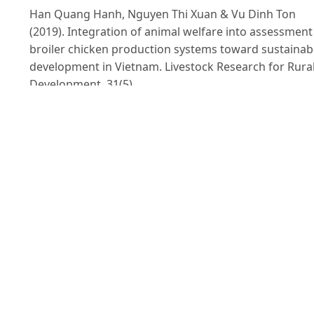
Han Quang Hanh, Nguyen Thi Xuan & Vu Dinh Ton
(2019). Integration of animal welfare into assessment
broiler chicken production systems toward sustainab
development in Vietnam. Livestock Research for Rura
Development. 31(5).
Jones R.B. (1994). Effect of age and presence of perch
during rearing on tonic immobility fear reactions of
broiler breeder pullets. Poultry Science. 73: 1470-1474
Khuất Thị Minh Tú (2008). Nghiên cứu khả năng sản
xuất của tổ hợp lai giữa gà Hồ và gà Lương Phượng.
Luận ánThạc sỹ khoa học nông nghiệp. Học viện Nôn
nghiệp Việt Nam.
Lusk J.L. (2018). Consumer preferences for and beliefs
about slow growth chicken. Poultry Science. 97: 4159-
4166.