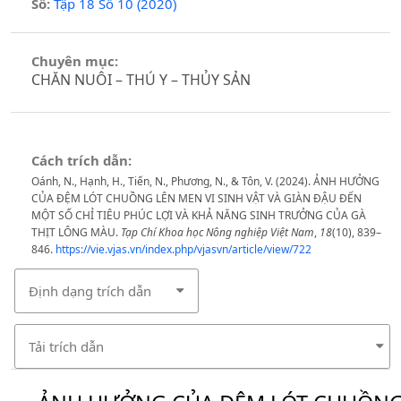
Số:
Tập 18 Số 10 (2020)
Chuyên mục:
CHĂN NUÔI – THÚ Y – THỦY SẢN
Cách trích dẫn:
Oánh, N., Hạnh, H., Tiến, N., Phương, N., & Tôn, V. (2024). ẢNH HƯỞNG
CỦA ĐỆM LÓT CHUỒNG LÊN MEN VI SINH VẬT VÀ GIÀN ĐẬU ĐẾN
MỘT SỐ CHỈ TIÊU PHÚC LỢI VÀ KHẢ NĂNG SINH TRƯỞNG CỦA GÀ
THỊT LÔNG MÀU.
Tạp Chí Khoa học Nông nghiệp Việt Nam
,
18
(10), 839–
846.
https://vie.vjas.vn/index.php/vjasvn/article/view/722
Định dạng trích dẫn
Tải trích dẫn