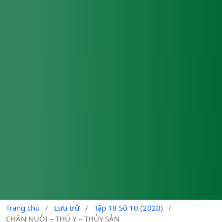
Trang chủ
/
Lưu trữ
/
Tập 18 Số 10 (2020)
/
CHĂN NUÔI – THÚ Y – THỦY SẢN