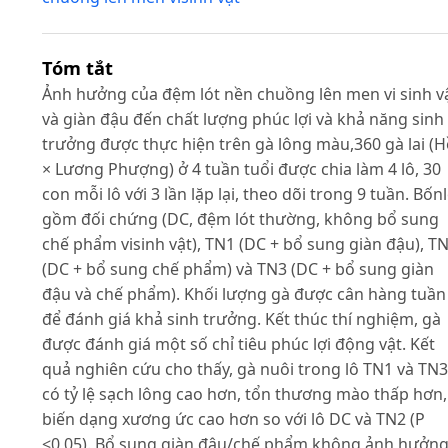
Tóm tắt
Ảnh hưởng của đệm lót nền chuồng lên men vi sinh v
và giàn đậu đến chất lượng phúc lợi và khả năng sinh
trưởng được thực hiện trên gà lông màu,360 gà lai (
× Lương Phượng) ở 4 tuần tuổi được chia làm 4 lô, 30
con mỗi lô với 3 lần lặp lại, theo dõi trong 9 tuần. Bốn
gồm đối chứng (DC, đệm lót thường, không bổ sung
chế phẩm visinh vật), TN1 (DC + bổ sung giàn đậu), T
(DC + bổ sung chế phẩm) và TN3 (DC + bổ sung giàn
đậu và chế phẩm). Khối lượng gà được cân hàng tuần
để đánh giá khả sinh trưởng. Kết thúc thí nghiệm, gà
được đánh giá một số chỉ tiêu phúc lợi động vật. Kết
quả nghiên cứu cho thấy, gà nuôi trong lô TN1 và TN3
có tỷ lệ sạch lông cao hơn, tổn thương mào thấp hơn,
biến dạng xương ức cao hơn so với lô DC và TN2 (P
<0,05). Bổ sung giàn đậu/chế phẩm không ảnh hưởn