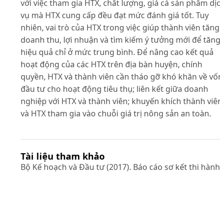
với việc tham gia HTX, chất lượng, giá cả sản phẩm dị
vụ mà HTX cung cấp đều đạt mức đánh giá tốt. Tuy
nhiên, vai trò của HTX trong việc giúp thành viên tăng
doanh thu, lợi nhuận và tìm kiếm ý tưởng mới để tăn
hiệu quả chỉ ở mức trung bình. Để nâng cao kết quả
hoạt động của các HTX trên địa bàn huyện, chính
quyền, HTX và thành viên cần tháo gỡ khó khăn về vố
đầu tư cho hoạt động tiêu thụ; liên kết giữa doanh
nghiệp với HTX và thành viên; khuyến khích thành viê
và HTX tham gia vào chuỗi giá trị nông sản an toàn.
Tài liệu tham khảo
Bộ Kế hoạch và Đầu tư (2017). Báo cáo sơ kết thi hành
Luật HTX năm 2012.
Bộ Kế hoạch và Đầu tư (2018). Báo cáo tình hình phát
triển Kinh tế tập thể, HTX năm 2017.