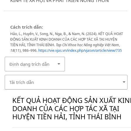
KINH TẾ XÃ HỘI VÀ PHÁT TRIỂN NÔNG THÔN
Cách trích dẫn:
Hảo, L., Huyên, V., Song, N., Nga, B., & Nam, N. (2024). KẾT QUẢ HOẠT
ĐỘNG SẢN XUẤT KINH DOANH CỦA CÁC HỢP TÁC XÃ TẠI HUYỆN
TIỀN HẢI, TỈNH THÁI BÌNH.
Tạp Chí Khoa học Nông nghiệp Việt Nam
,
18
(11), 986–996.
https://vie.vjas.vn/index.php/vjasvn/article/view/735
Định dạng trích dẫn
Tải trích dẫn
KẾT QUẢ HOẠT ĐỘNG SẢN XUẤT KIN
DOANH CỦA CÁC HỢP TÁC XÃ TẠI
HUYỆN TIỀN HẢI, TỈNH THÁI BÌNH