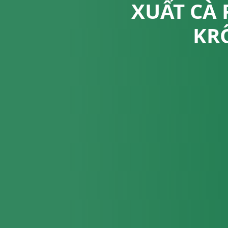
XUẤT CÀ 
KR