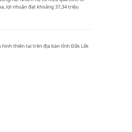
a, lợi nhuận đạt khoảng 37,34 triệu
hình thiên tai trên địa bàn tỉnh Đắk Lắk
à trồng tái canh cà phê trong thời gian
 đến năm 2012, phương hướng và giải
rung (2005). Bản đồ đất huyện Krông
ên (2007). Nghiên cứu các giải pháp khoa
ững một số cây công nghiệp lâu năm vùng