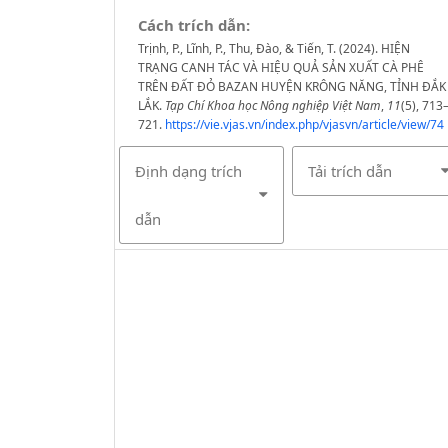
Cách trích dẫn:
Trịnh, P., Lĩnh, P., Thu, Đào, & Tiến, T. (2024). HIỆN
TRẠNG CANH TÁC VÀ HIỆU QUẢ SẢN XUẤT CÀ PHÊ
TRÊN ĐẤT ĐỎ BAZAN HUYỆN KRÔNG NĂNG, TỈNH ĐẮK
LẮK.
Tạp Chí Khoa học Nông nghiệp Việt Nam
,
11
(5), 713
721.
https://vie.vjas.vn/index.php/vjasvn/article/view/74
Định dạng trích
Tải trích dẫn
dẫn