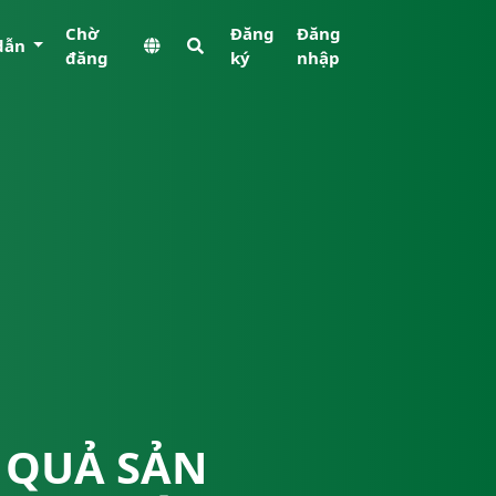
Chờ
Đăng
Đăng
dẫn
đăng
ký
nhập
 QUẢ SẢN