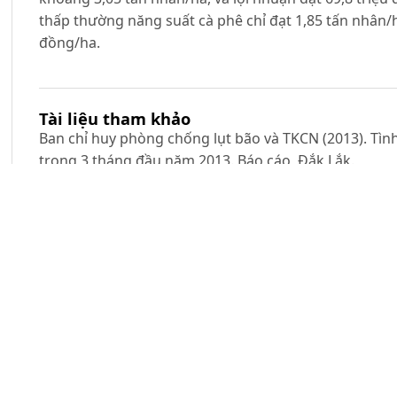
thấp thường năng suất cà phê chỉ đạt 1,85 tấn nhân/h
đồng/ha.
Tài liệu tham khảo
Ban chỉ huy phòng chống lụt bão và TKCN (2013). Tình 
trong 3 tháng đầu năm 2013. Báo cáo, Đắk Lắk.
Cục Trồng Trọt(2012). Báo cáo hiện trạng phát triển v
tới. Hội nghị đánh giá Chương trình tái canh cà phê
pháp thời gian tới. Lâm Đồng, tháng 10/2012.
Phân viện Quy hoạch và Thiết kế nông nghiệp miền T
Năng tỷ lệ 1/50.000. Bản đồ, Nha Trang.
Viện Khoa học và Kỹ thuật Nông lâm nghiệp Tây Nguy
học công nghệ và kinh tế xã hội để phát triển bền v
Tây Nguyên. Báo cáo, Đắk Lắk.