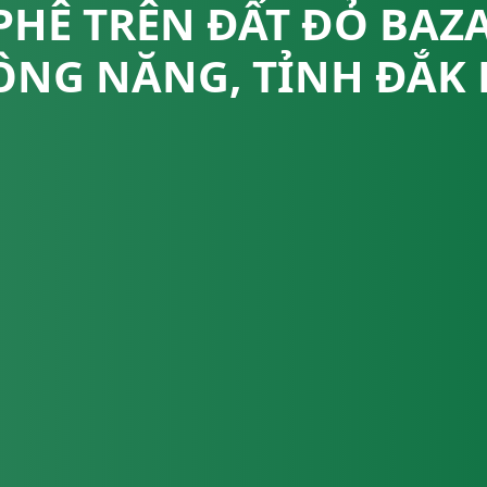
PHÊ TRÊN ĐẤT ĐỎ BA
ÔNG NĂNG, TỈNH ĐẮK 