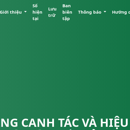
Số
Ban
Lưu
Giới thiệu
hiện
biên
Thông báo
Hướng 
trữ
tại
tập
ẠNG CANH TÁC VÀ HIỆU