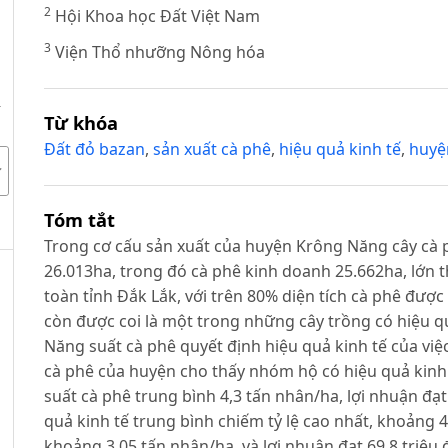
2
Hội Khoa học Đất Việt Nam
3
Viện Thổ nhưỡng Nông hóa
–
Từ khóa
Đất đỏ bazan
,
sản xuất cà phê
,
hiệu quả kinh tế
,
huyệ
Tóm tắt
Trong cơ cấu sản xuất của huyện Krông Năng cây cà phê
26.013ha, trong đó cà phê kinh doanh 25.662ha, lớn t
toàn tỉnh Đắk Lắk, với trên 80% diện tích cà phê được
còn được coi là một trong những cây trồng có hiệu q
Năng suất cà phê quyết định hiệu quả kinh tế của việc
cà phê của huyện cho thấy nhóm hộ có hiệu quả kinh 
suất cà phê trung bình 4,3 tấn nhân/ha, lợi nhuận đạ
quả kinh tế trung bình chiếm tỷ lệ cao nhất, khoảng 
khoảng 3,05 tấn nhân/ha, và lợi nhuận đạt 69,8 triệu