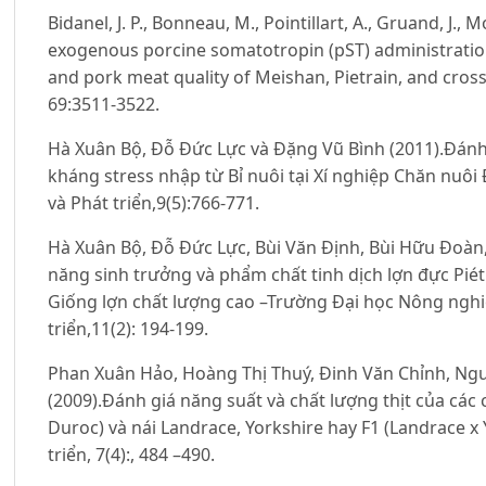
Bidanel, J. P., Bonneau, M., Pointillart, A., Gruand, J., 
exogenous porcine somatotropin (pST) administratio
and pork meat quality of Meishan, Pietrain, and crossb
69:3511-3522.
Hà Xuân Bộ, Đỗ Đức Lực và Đặng Vũ Bình (2011).Đánh 
kháng stress nhập từ Bỉ nuôi tại Xí nghiệp Chăn nuô
và Phát triển,9(5):766-771.
Hà Xuân Bộ, Đỗ Đức Lực, Bùi Văn Định, Bùi Hữu Đoàn,
năng sinh trưởng và phẩm chất tinh dịch lợn đực Piét
Giống lợn chất lượng cao –Trường Đại học Nông nghiệ
triển,11(2): 194-199.
Phan Xuân Hảo, Hoàng Thị Thuý, Đinh Văn Chỉnh, Ng
(2009).Đánh giá năng suất và chất lượng thịt của các co
Duroc) và nái Landrace, Yorkshire hay F1 (Landrace x 
triển, 7(4):, 484 –490.