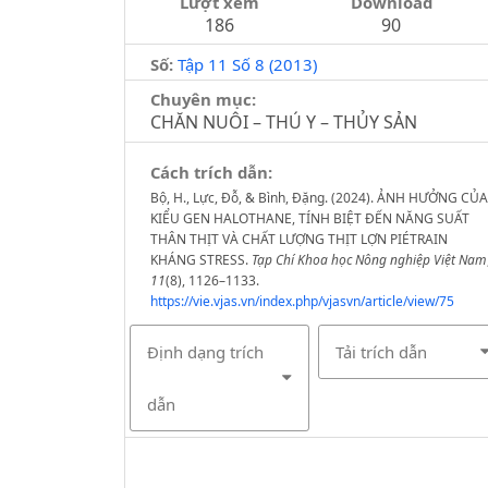
Lượt xem
Download
186
90
Số:
Tập 11 Số 8 (2013)
Chuyên mục:
CHĂN NUÔI – THÚ Y – THỦY SẢN
Cách trích dẫn:
Bộ, H., Lực, Đỗ, & Bình, Đặng. (2024). ẢNH HƯỞNG CỦA
KIỂU GEN HALOTHANE, TÍNH BIỆT ĐẾN NĂNG SUẤT
THÂN THỊT VÀ CHẤT LƯỢNG THỊT LỢN PIÉTRAIN
KHÁNG STRESS.
Tạp Chí Khoa học Nông nghiệp Việt Nam
11
(8), 1126–1133.
https://vie.vjas.vn/index.php/vjasvn/article/view/75
Định dạng trích
Tải trích dẫn
dẫn