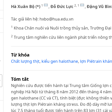
1
2, 1
Hà Xuân Bộ (*)
,
Đỗ Đức Lực
,
Đặng Vũ Bìn
Tác giả liên hệ:
hxbo@hua.edu.vn
1
Khoa Chăn nuôi và Nuôi trồng thủy sản, Trường Đại
2
Trung tâm nghiên cứu liên ngành phát triển nông t
Từ khóa
,
Chất lượng thịt
,
kiểu gen halothane
,
lợn Piétrain khá
Tóm tắt
Nghiên cứu được tiến hành tại Trung tâm Giống lợn 
nghiệp Hà Nội từ tháng 8 năm 2012 đến tháng 4 năm
gen halothane (CC và CT), tính biệt (đực không thiến v
lượng thịt lợn Piétrain kháng stress. Đo độ dày mỡ lưn
lúc 7,5 tháng tuổi được tiến hành trên 83 lợn (31 cái