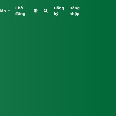
Chờ
Đăng
Đăng
dẫn
đăng
ký
nhập