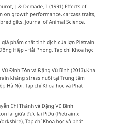
Mourot, J. & Demade, I. (1991).Effects of
n on growth performance, carcass traits,
red gilts, Journal of Animal Science,
giá phẩm chất tinh dịch của lợn Piétrain
i Đồng Hiệp –Hải Phòng, Tạp chí Khoa học
 Vũ Đình Tôn và Đặng Vũ Bình (2013).Khả
rain kháng stress nuôi tại Trung tâm
p Hà Nội, Tạp chí Khoa học và Phát
uyễn Chí Thành và Đặng Vũ Bình
n lai giữa đực lai PiDu (Pietrain x
Yorkshire), Tạp chí Khoa học và phát