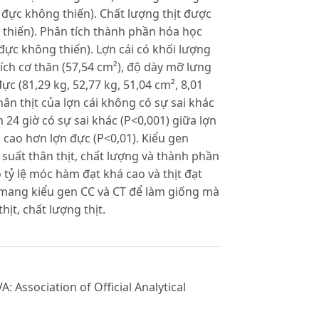
5 đực không thiến). Chất lượng thịt được
 thiến). Phân tích thành phần hóa học
 đực không thiến). Lợn cái có khối lượng
 tích cơ thăn (57,54 cm²), độ dày mỡ lưng
c (81,29 kg, 52,77 kg, 51,04 cm², 8,01
hân thịt của lợn cái không có sự sai khác
ểm 24 giờ có sự sai khác (P<0,001) giữa lợn
 số cao hơn lợn đực (P<0,01). Kiểu gen
suất thân thịt, chất lượng và thành phần
 tỷ lệ móc hàm đạt khá cao và thịt đạt
 mang kiểu gen CC và CT để làm giống mà
ịt, chất lượng thịt.
A: Association of Official Analytical