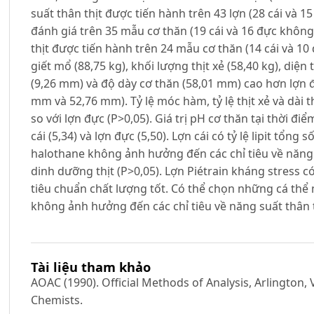
suất thân thịt được tiến hành trên 43 lợn (28 cái và 1
đánh giá trên 35 mẫu cơ thăn (19 cái và 16 đực không
thịt được tiến hành trên 24 mẫu cơ thăn (14 cái và 10
giết mổ (88,75 kg), khối lượng thịt xẻ (58,40 kg), diện
(9,26 mm) và độ dày cơ thăn (58,01 mm) cao hơn lợn đự
mm và 52,76 mm). Tỷ lệ móc hàm, tỷ lệ thịt xẻ và dài t
so với lợn đực (P>0,05). Giá trị pH cơ thăn tại thời đi
cái (5,34) và lợn đực (5,50). Lợn cái có tỷ lệ lipit tổng
halothane không ảnh hưởng đến các chỉ tiêu về năng 
dinh dưỡng thịt (P>0,05). Lợn Piétrain kháng stress có
tiêu chuẩn chất lượng tốt. Có thể chọn những cá thể
không ảnh hưởng đến các chỉ tiêu về năng suất thân th
Tài liệu tham khảo
AOAC (1990). Official Methods of Analysis, Arlington, V
Chemists.