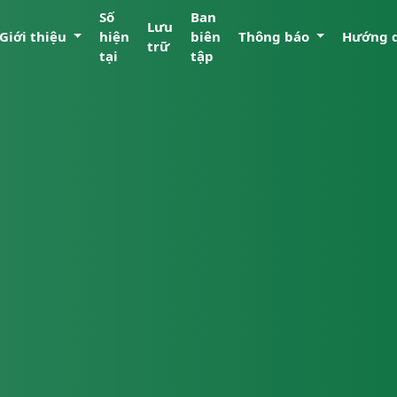
Số
Ban
Lưu
Giới thiệu
hiện
biên
Thông báo
Hướng 
trữ
tại
tập