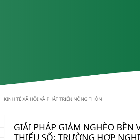
/
KINH TẾ XÃ HỘI VÀ PHÁT TRIỂN NÔNG THÔN
GIẢI PHÁP GIẢM NGHÈO BỀN
THIỂU SỐ: TRƯỜNG HỢP NGHI