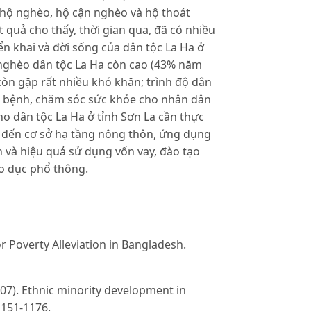
 hộ nghèo, hộ cận nghèo và hộ thoát
t quả cho thấy, thời gian qua, đã có nhiều
n khai và đời sống của dân tộc La Ha ở
ộ nghèo dân tộc La Ha còn cao (43% năm
 còn gặp rất nhiều khó khăn; trình độ dân
hữa bệnh, chăm sóc sức khỏe cho nhân dân
o dân tộc La Ha ở tỉnh Sơn La cần thực
n đến cơ sở hạ tầng nông thôn, ứng dụng
n và hiệu quả sử dụng vốn vay, đào tạo
o dục phổ thông.
r Poverty Alleviation in Bangladesh.
007). Ethnic minority development in
1151-1176.