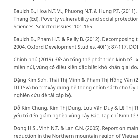
Baulch B., Hoa N.T.M., Phuong N.T. & Hung P.T. (2011).
Thang (Ed), Poverty vulnerability and social protecti
Sciences. Selected issues: 101-165.
Baulch B., Pham H.T. & Reilly B. (2012). Decomposing t
2004, Oxford Development Studies. 40(1): 87-117. DO
Chính phủ (2019). Đề án tổng thế phát triển kinh tế -
miền núi, vùng có điều kiện đặc biệt khó khăn giai đ
Đặng Kim Sơn, Thái Thị Minh & Phạm Thị Hồng Vân (20
DTTSvà hỗ trợ xây dựng hệ thống chính sách cho Ủy 
nghiên cứu đề tài cấp bộ.
Đỗ Kim Chung, Kim Thị Dung, Lưu Văn Duy & Lê Thị 
yếu tố đến giảm nghèo vùng Tây Bắc. Tạp chí Kinh tế & 
Dong H.S., Vinh N.T. & Lan C.N. (2005). Report on mai
reduction in the Northern mountain region of Vietna