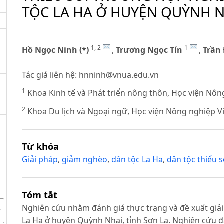
TỘC LA HA Ở HUYỆN QUỲNH N
1, 2
1
Hồ Ngọc Ninh (*)
,
Trương Ngọc Tín
,
Trần
Tác giả liên hệ:
hnninh@vnua.edu.vn
1
Khoa Kinh tế và Phát triển nông thôn, Học viện Nô
2
Khoa Du lịch và Ngoại ngữ, Học viện Nông nghiệp V
Từ khóa
Giải pháp
,
giảm nghèo
,
dân tộc La Ha
,
dân tộc thiểu s
Tóm tắt
Nghiên cứu nhằm đánh giá thực trạng và đề xuất giả
La Ha ở huyện Quỳnh Nhai, tỉnh Sơn La. Nghiên cứu đã