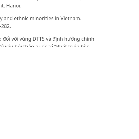
nt. Hanoi.
ty and ethnic minorities in Vietnam.
-282.
o đối với vùng DTTS và định hướng chính
ỷ yếu hội thảo quốc tế “Phát triển bền
u số ở các tỉnh miền núi”.
untains of Vietnam: poverty, income and
orities in Northern Mountains of Vietnam:
 93-115.
ợc trong việc thực hiện chính sách cho
tps://sonla.gov.vn/4/469/63579/569754/
c-dau-dat-duoc-trong-viec-thuc-hien-
8/2020.