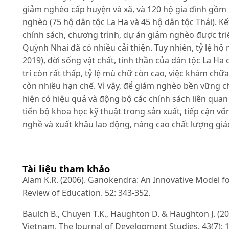
giảm nghèo cấp huyện và xã, và 120 hộ gia đình gồm
nghèo (75 hộ dân tộc La Ha và 45 hộ dân tộc Thái). Kế
chính sách, chương trình, dự án giảm nghèo được triể
Quỳnh Nhai đã có nhiều cải thiện. Tuy nhiên, tỷ lệ h
2019), đời sống vật chất, tinh thần của dân tộc La Ha
trí còn rất thấp, tỷ lệ mù chữ còn cao, việc khám c
còn nhiều hạn chế. Vì vậy, để giảm nghèo bền vững ch
hiện có hiệu quả và động bộ các chính sách liên qua
tiến bộ khoa học kỹ thuật trong sản xuất, tiếp cận vố
nghề và xuất khâu lao động, nâng cao chất lượng giá
Tài liệu tham khảo
Alam K.R. (2006). Ganokendra: An Innovative Model fo
Review of Education. 52: 343-352.
Baulch B., Chuyen T.K., Haughton D. & Haughton J. (2
Vietnam, The Journal of Development Studies. 43(7): 