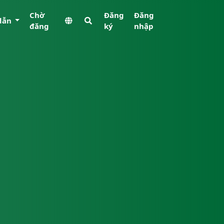
Chờ
Đăng
Đăng
dẫn
đăng
ký
nhập