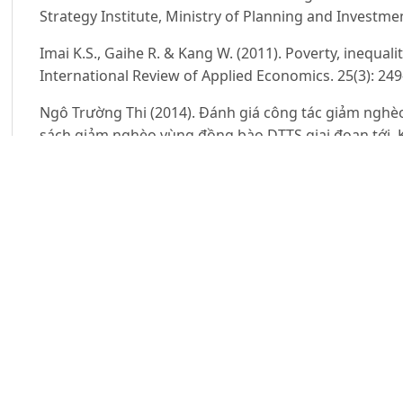
Strategy Institute, Ministry of Planning and Investme
Imai K.S., Gaihe R. & Kang W. (2011). Poverty, inequali
International Review of Applied Economics. 25(3): 249
Ngô Trường Thi (2014). Đánh giá công tác giảm nghè
sách giảm nghèo vùng đồng bào DTTS giai đoạn tới. K
vững và xóa đói giảm nghèo cho đồng bào dân tộc thiể
Nguyen C.V. (2012). Ethnic minorities in Northern Mo
assets. MPRA Working Paper.
Nguyen C.V., Tran T Q. & Van Vu H. (2017). Ethnic Min
Employment, Poverty and Income. Soc Indic Res. 134:
Nguyễn Hường (2020). Những kết quả bước đầu đạt đư
đồng bào dân tộc La Ha tại tỉnh Sơn La. Truy cập từ
ht
thong-tin-tu-so-nganh-dia-phuong/nhung-ket-qua-buo
chinh-sach-cho-dong-bao-dan-toc-la-ha-tai-t,ngày 28/