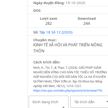
Ngày duyệt đăng:
19-10-2020
DOI:
Lượt xem
Download
282
244
Số:
Tập 18 Số 12 (2020)
Chuyên mục:
KINH TẾ XÃ HỘI VÀ PHÁT TRIỂN NÔNG
THÔN
Cách trích dẫn:
Ninh, H., Tín, T., & Thao, T. (2024). GIẢI PHÁP GIẢM
NGHÈO BỀN VỮNG CHO DÂN TỘC THIỂU SỐ: TRƯỜNG
HỢP NGHIÊN CỨU ĐỐI VỚI DÂN TỘC LA HA Ở HUYỆN
QUỲNH NHAI, TỈNH SƠN LA.
Tạp Chí Khoa học Nông
nghiệp Việt Nam
,
18
(12), 1210–1221.
https://vie.vjas.vn/index.php/vjasvn/article/view/750
Định dạng trích
Tải trích dẫn