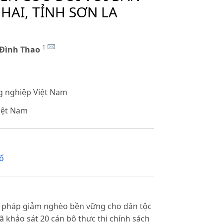
HAI, TỈNH SƠN LA
1
 Đình Thao
ng nghiệp Việt Nam
iệt Nam
ố
i pháp giảm nghèo bền vững cho dân tộc
 khảo sát 20 cán bộ thực thi chính sách