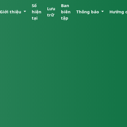
Số
Ban
Lưu
Giới thiệu
hiện
biên
Thông báo
Hướng 
trữ
tại
tập