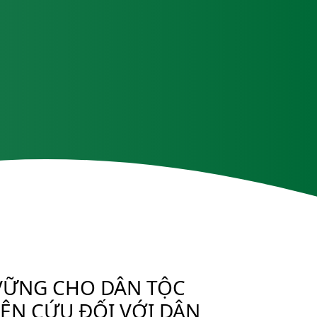
 VỮNG CHO DÂN TỘC
ÊN CỨU ĐỐI VỚI DÂN