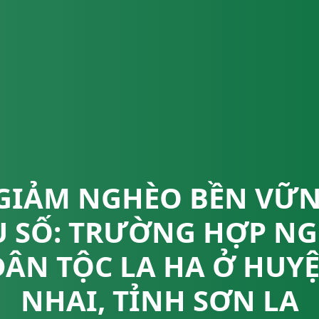
 GIẢM NGHÈO BỀN VỮ
U SỐ: TRƯỜNG HỢP N
DÂN TỘC LA HA Ở HU
NHAI, TỈNH SƠN LA