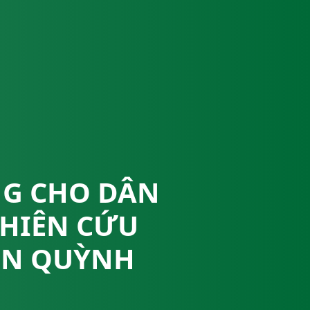
NG CHO DÂN
GHIÊN CỨU
YỆN QUỲNH