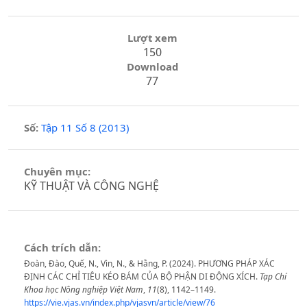
Lượt xem
150
Download
77
Số:
Tập 11 Số 8 (2013)
Chuyên mục:
KỸ THUẬT VÀ CÔNG NGHỆ
Cách trích dẫn:
Đoàn, Đào, Quế, N., Vìn, N., & Hằng, P. (2024). PHƯƠNG PHÁP XÁC
ĐỊNH CÁC CHỈ TIÊU KÉO BÁM CỦA BỘ PHẬN DI ĐỘNG XÍCH.
Tạp Chí
Khoa học Nông nghiệp Việt Nam
,
11
(8), 1142–1149.
https://vie.vjas.vn/index.php/vjasvn/article/view/76