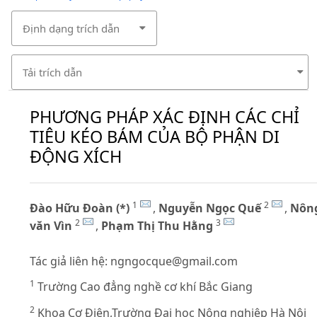
Định dạng trích dẫn
Tải trích dẫn
PHƯƠNG PHÁP XÁC ĐỊNH CÁC CHỈ
TIÊU KÉO BÁM CỦA BỘ PHẬN DI
ĐỘNG XÍCH
1
2
Đào Hữu Đoàn (*)
,
Nguyễn Ngọc Quế
,
Nôn
2
3
văn Vìn
,
Phạm Thị Thu Hằng
Tác giả liên hệ:
ngngocque@gmail.com
1
Trường Cao đẳng nghề cơ khí Bắc Giang
2
Khoa Cơ Điện,Trường Đại học Nông nghiệp Hà Nội