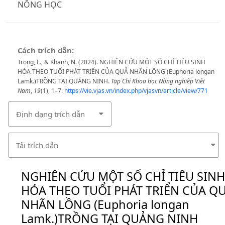
NÔNG HỌC
Cách trích dẫn:
Trọng, L., & Khanh, N. (2024). NGHIÊN CỨU MỘT SỐ CHỈ TIÊU SINH
HÓA THEO TUỔI PHÁT TRIỂN CỦA QUẢ NHÃN LỒNG (Euphoria longan
Lamk.)TRỒNG TẠI QUẢNG NINH.
Tạp Chí Khoa học Nông nghiệp Việt
Nam
,
19
(1), 1–7.
https://vie.vjas.vn/index.php/vjasvn/article/view/771
Định dạng trích dẫn
Tải trích dẫn
NGHIÊN CỨU MỘT SỐ CHỈ TIÊU SINH
HÓA THEO TUỔI PHÁT TRIỂN CỦA Q
NHÃN LỒNG (Euphoria longan
Lamk.)TRỒNG TẠI QUẢNG NINH