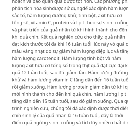
hoạch và bảo quản quả được tốt hơn. Các phương p
phân tích hóa sinhđược sử dụngđể xác định hàm lượ
sắc tố, hàm lượng đường khử, tinh bột, axit hữu cơ
tổng số, vitamin C, protein và lipit theo sự sinh trưởn
và phát triển của quả nhãn từ khi hình thành cho đến
khi quả chín. Kết quả nghiên cứu cho thấy, quả nhãn
đạt kích thước tối đa khi 16 tuần tuổi, lúc này vỏ quả 
màu vàng nhạt do sự giảm hàm lượng diệp lục và tăn
hàm lượng carotenoit. Hàm lượng tinh bột và hàm
lượng axit hữu cơ tổng số trong thịt quả đạt cực đại k
quả 12 tuần tuổi, sau đó giảm dần. Hàm lượng đường
khử và hàm lượng vitamin C tăng dần đến 16 tuần tuổ
rồi giảm xuống. Hàm lượng protein giảm dần từ khi 
mới hình thành cho đến khi quả chín, hàm lượng lipit
tăng dần đến 15 tuần tuổi, sau đó giảm xuống. Qua 
trình nghiên cứu, chúng tôi đã xác định được thời đi
chín sinh lý của quả nhãn là 16 tuần tuổi, đây là thời
điểm quả ngừng sinh trưởng và tích lũy nhiều chất di