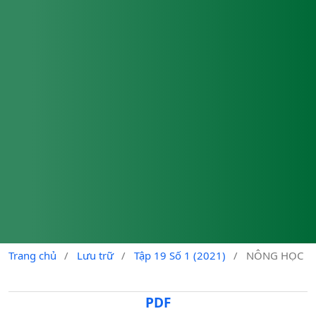
Trang chủ
/
Lưu trữ
/
Tập 19 Số 1 (2021)
/
NÔNG HỌC
PDF