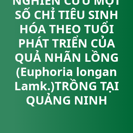
NGHIÊN CỨU MỘT
SỐ CHỈ TIÊU SINH
HÓA THEO TUỔI
PHÁT TRIỂN CỦA
QUẢ NHÃN LỒNG
(Euphoria longan
Lamk.)TRỒNG TẠI
QUẢNG NINH