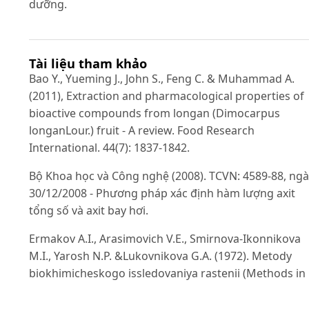
dưỡng.
Tài liệu tham khảo
Bao Y., Yueming J., John S., Feng C. & Muhammad A.
(2011), Extraction and pharmacological properties of
bioactive compounds from longan (Dimocarpus
longanLour.) fruit - A review. Food Research
International. 44(7): 1837-1842.
Bộ Khoa học và Công nghệ (2008). TCVN: 4589-88, ng
30/12/2008 - Phương pháp xác định hàm lượng axit
tổng số và axit bay hơi.
Ermakov A.I., Arasimovich V.E., Smirnova-Ikonnikova
M.I., Yarosh N.P. &Lukovnikova G.A. (1972). Metody
biokhimicheskogo issledovaniya rastenii (Methods in
Plant Biochemistry). Leningrad: Kolos.