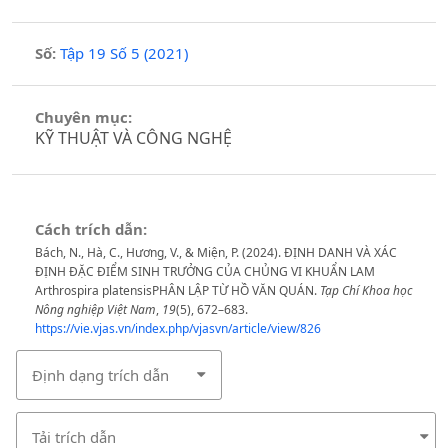
Số:
Tập 19 Số 5 (2021)
Chuyên mục:
KỸ THUẬT VÀ CÔNG NGHỆ
Cách trích dẫn:
Bách, N., Hà, C., Hương, V., & Miện, P. (2024). ĐỊNH DANH VÀ XÁC
ĐỊNH ĐẶC ĐIỂM SINH TRƯỞNG CỦA CHỦNG VI KHUẨN LAM
Arthrospira platensisPHÂN LẬP TỪ HỒ VĂN QUÁN.
Tạp Chí Khoa học
Nông nghiệp Việt Nam
,
19
(5), 672–683.
https://vie.vjas.vn/index.php/vjasvn/article/view/826
Định dạng trích dẫn
Tải trích dẫn