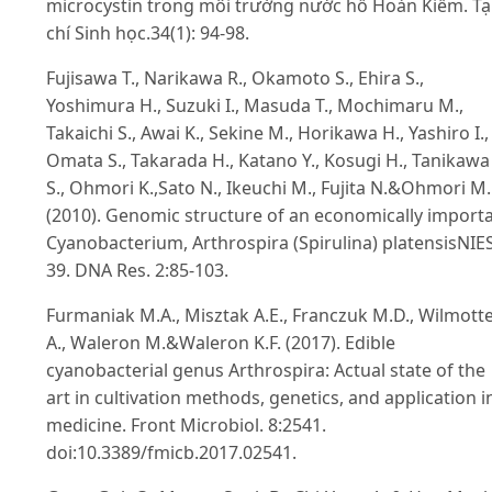
microcystin trong môi trường nước hồ Hoàn Kiếm. T
chí Sinh học.34(1): 94-98.
Fujisawa T., Narikawa R., Okamoto S., Ehira S.,
Yoshimura H., Suzuki I., Masuda T., Mochimaru M.,
Takaichi S., Awai K., Sekine M., Horikawa H., Yashiro I.,
Omata S., Takarada H., Katano Y., Kosugi H., Tanikawa
S., Ohmori K.,Sato N., Ikeuchi M., Fujita N.&Ohmori M.
(2010). Genomic structure of an economically import
Cyanobacterium, Arthrospira (Spirulina) platensisNIE
39. DNA Res. 2:85-103.
Furmaniak M.A., Misztak A.E., Franczuk M.D., Wilmott
A., Waleron M.&Waleron K.F. (2017). Edible
cyanobacterial genus Arthrospira: Actual state of the
art in cultivation methods, genetics, and application i
medicine. Front Microbiol. 8:2541.
doi:10.3389/fmicb.2017.02541.