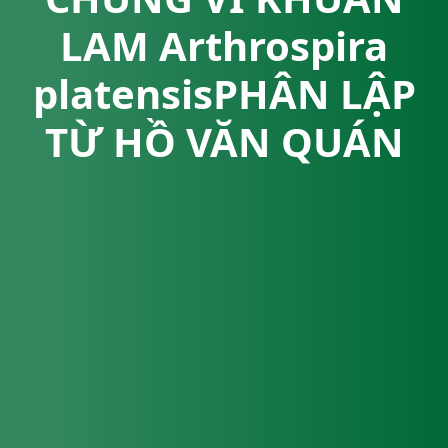
LAM Arthrospira
platensisPHÂN LẬP
TỪ HỒ VĂN QUÁN