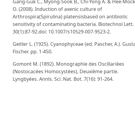
Gang-Guk C., Myong-Sook B., Chi-Yong A. & Hee-Moc
O. (2008). Induction of axenic culture of
Arthrospira(Spirulina) platensisbased on antibiotic
sensitivity of contaminating bacteria. Biotechnol Lett.
30(1):87-92.doi: 10.1007/s10529-007-9523-2.
Geitler L. (1925). Cyanophyceae (ed. Pascher, A.). Gust
Fischer. pp. 1-450.
Gomont M. (1892). Monographie des Oscillariées
(Nostocacées Homocystées), Deuxième partie.
Lyngbyées. Annls. Sci. Nat. Bot. 7(16): 91-264.
Hoagland D.R. & Snyder W.C. (1933). Nutrition of
strawberry plant under controlled conditions. (a)
Effects of deficiencies of boron and certain other
elements, (b) susceptibility to injury from sodium salt
Proceedings of the American Society for Horticultural
Science.30: 288-294.