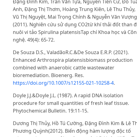
Đặng Đình Kim, Trần Văn Tựa, Nguyễn Tiến Cư, Đỗ Tu
Anh, Đặng Thị Thơm, Hoàng Trung Kiên, Lê Thu Thủy,
Vũ Thị Nguyệt, Mai Trọng Chính & Nguyễn Văn Vượng
(2011). Nghiên cứu sử dụng CO2từ khí thải đốt than 
nuôi vi tảo Spirulina platensisTạp chí Khoa học và Cô
nghệ. 49(4): 65-72.
De Souza D.S., ValadãoR.C.&De Souza E.R.P. (2021).
Enhanced Arthrospira platensisbiomass production
combined with anaerobic cattle wastewater
bioremediation. Bioenerg. Res.
https://doi.org/10.1007/s12155-021-10258-4
.
Doyle J.J.&Doyle J.L. (1987). A rapid DNA isolation
procedure for small quantities of fresh leaf tissue.
Phytochemical Bulletin. 19:11-15.
Dương Thị Thủy, Hồ Tú Cường, Đặng Đình Kim & Lê Th
Phương Quỳnh(2012). Biến động hàm lượng độc tố