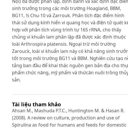
Nội) đã được phân lập, định danh và xác định đặc điể
sinh trưởng trong các môi trường Hoagland, BBM,
BG11, ½ Chu-10 và Zarrouk. Phân tích đặc điểm hình
thái sử dụng kính hiển vi quang học và điện tử quét k
hợp với phân tích vùng trình tự 16S rRNA, cho thấy
chủng vi khuẩn lam phân lập đã được xác định thuộc
loài Arthrospira platensis. Ngoại trừ môi trường
Zarouck, loài vi khuẩn lam này có khả năng sinh trưở
tốt trong môi trường BG11 và BBM. Nghiên cứu tạo n
tảng ban đầu để khai thác nguồn gen bản địa cho th
phẩm chức năng, mỹ phẩm và thứcăn nuôi trồng thủ
sản.
Tài liệu tham khảo
Ahsan M., Mashuda P.T.C., Huntington M. & Hasan R.
(2008). A review on culture, production and use of
Spirulina as food for humans and feeds for domestic