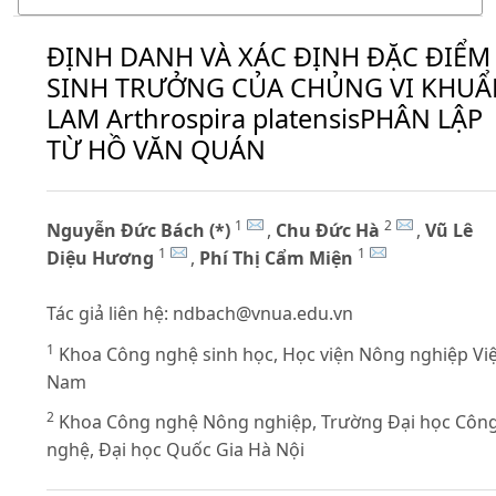
ĐỊNH DANH VÀ XÁC ĐỊNH ĐẶC ĐIỂM
SINH TRƯỞNG CỦA CHỦNG VI KHUẨ
LAM Arthrospira platensisPHÂN LẬP
TỪ HỒ VĂN QUÁN
1
2
Nguyễn Đức Bách (*)
,
Chu Đức Hà
,
Vũ Lê
1
1
Diệu Hương
,
Phí Thị Cẩm Miện
Tác giả liên hệ:
ndbach@vnua.edu.vn
1
Khoa Công nghệ sinh học, Học viện Nông nghiệp Việ
Nam
2
Khoa Công nghệ Nông nghiệp, Trường Đại học Côn
nghệ, Đại học Quốc Gia Hà Nội