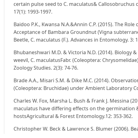
certain pulse seed to C. maculatus& Callosobruchus chin
17(1): 1993-1997.
Baidoo P.K., Kwansa N.A.&Annin C.P. (2015). The Role 
Acceptance of Bambara Groundnut (Vigna subterranea
Beetle, C. maculatus (F.). Advances in Entomology. 3: 
Bhubaneshwari M.D. & Victoria N.D. (2014). Biolog
weevil, C. maculatusFabr. (Coleoptera: Chrysomelidae
Zoology Studies. 2(3): 74-76.
Brade A.A., Misari S.M. & Dike M.C. (2014). Observatio
(Coleoptera: Bruchidae) under Ambient Laboratory Con
Charles W. Fox, Marsha L. Bush & Frank J. Messina (201
maculatus have differing effects on the germination 
hostsAgricultural & Forest Entomology.12: 353-362.
Christopher W. Beck & Lawrence S. Blumer (2006). Be
for Inquiry-Based Undergraduate Laboratories. ABLE 