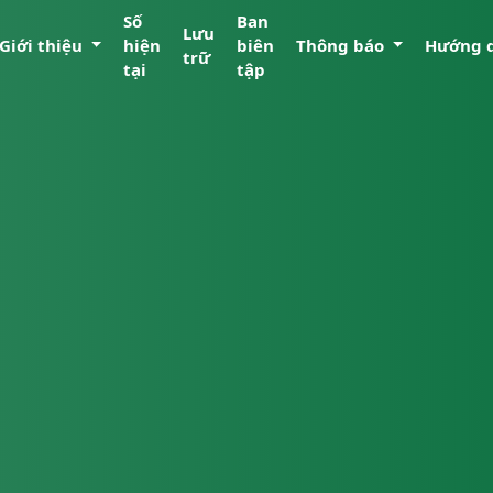
Số
Ban
Lưu
Giới thiệu
hiện
biên
Thông báo
Hướng 
trữ
tại
tập