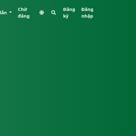
Chờ
Đăng
Đăng
dẫn
đăng
ký
nhập