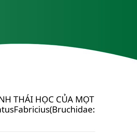
INH THÁI HỌC CỦA MỌT
usFabricius(Bruchidae: