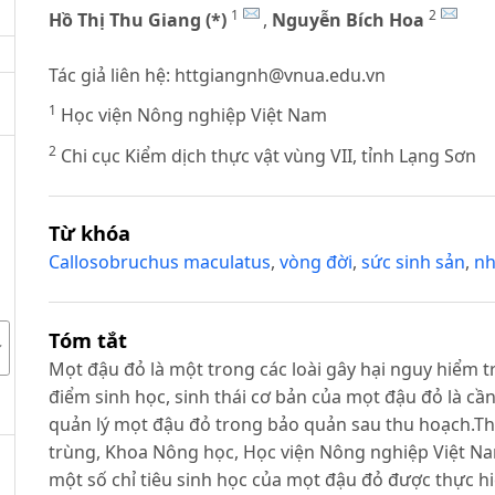
1
2
Hồ Thị Thu Giang (*)
,
Nguyễn Bích Hoa
Tác giả liên hệ:
httgiangnh@vnua.edu.vn
1
Học viện Nông nghiệp Việt Nam
2
Chi cục Kiểm dịch thực vật vùng VII, tỉnh Lạng Sơn
Từ khóa
Callosobruchus maculatus
,
vòng đời
,
sức sinh sản
,
nh
Tóm tắt
Mọt đậu đỏ là một trong các loài gây hại nguy hiểm 
điểm sinh học, sinh thái cơ bản của mọt đậu đỏ là cần
quản lý mọt đậu đỏ trong bảo quản sau thu hoạch.Th
trùng, Khoa Nông học, Học viện Nông nghiệp Việt N
một số chỉ tiêu sinh học của mọt đậu đỏ được thực h