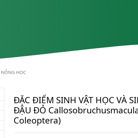
NÔNG HỌC
ĐẶC ĐIỂM SINH VẬT HỌC VÀ S
ĐẬU ĐỎ Callosobruchusmaculat
Coleoptera)