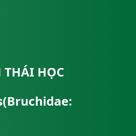
H THÁI HỌC
s(Bruchidae: