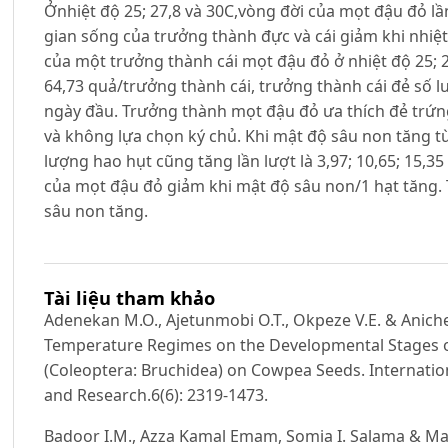
Ởnhiệt độ 25; 27,8 và 30C,vòng đời của mọt đậu đỏ lần 
gian sống của trưởng thành đực và cái giảm khi nhiệt
của một trưởng thành cái mọt đậu đỏ ở nhiệt độ 25; 2
64,73 quả/trưởng thành cái, trưởng thành cái đẻ số l
ngày đầu. Trưởng thành mọt đậu đỏ ưa thích đẻ trứng
và không lựa chọn ký chủ. Khi mật độ sâu non tăng từ 
lượng hao hụt cũng tăng lần lượt là 3,97; 10,65; 15,35
của mọt đậu đỏ giảm khi mật độ sâu non/1 hạt tăng. 
sâu non tăng.
Tài liệu tham khảo
Adenekan M.O., Ajetunmobi O.T., Okpeze V.E. & Aniche D
Temperature Regimes on the Developmental Stages of
(Coleoptera: Bruchidea) on Cowpea Seeds. Internation
and Research.6(6): 2319-1473.
Badoor I.M., Azza Kamal Emam, Somia I. Salama & Ma