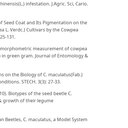
ensis(L.) infestation. J.Agric. Sci, Cario.
of Seed Coat and Its Pigmentation on the
 L. Verdc.) Cultivars by the Cowpea
125-131.
y & morphometric measurement of cowpea
) in green gram. Journal of Entomology &
ns on the Biology of C. maculatus(Fab.)
ditions. STECH. 3(3): 27-33.
0). Biotypes of the seed beetle C.
& growth of their legume
an Beetles, C. maculatus, a Model System
2006 Proceedings. 28: 274-283.