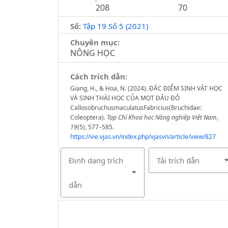
208
70
Số:
Tập 19 Số 5 (2021)
Chuyên mục:
NÔNG HỌC
Cách trích dẫn:
Giang, H., & Hoa, N. (2024). ĐẶC ĐIỂM SINH VẬT HỌC
VÀ SINH THÁI HỌC CỦA MỌT ĐẬU ĐỎ
CallosobruchusmaculatusFabricius(Bruchidae:
Coleoptera).
Tạp Chí Khoa học Nông nghiệp Việt Nam
,
19
(5), 577–585.
https://vie.vjas.vn/index.php/vjasvn/article/view/827
Định dạng trích
Tải trích dẫn
dẫn