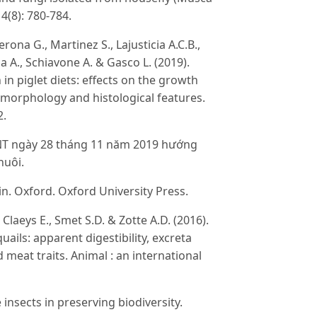
4(8): 780-784.
rona G., Martinez S., Lajusticia A.C.B.,
a A., Schiavone A. & Gasco L. (2019).
n in piglet diets: effects on the growth
t morphology and histological features.
2.
NT ngày 28 tháng 11 năm 2019 hướng
nuôi.
n. Oxford. Oxford University Press.
 Claeys E., Smet S.D. & Zotte A.D. (2016).
quails: apparent digestibility, excreta
meat traits. Animal : an international
 insects in preserving biodiversity.