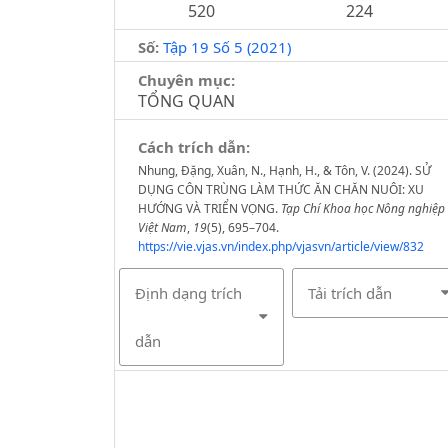
520
224
Số:
Tập 19 Số 5 (2021)
Chuyên mục:
TỔNG QUAN
Cách trích dẫn:
Nhung, Đặng, Xuân, N., Hạnh, H., & Tôn, V. (2024). SỬ
DỤNG CÔN TRÙNG LÀM THỨC ĂN CHĂN NUÔI: XU
HƯỚNG VÀ TRIỂN VỌNG.
Tạp Chí Khoa học Nông nghiệp
Việt Nam
,
19
(5), 695–704.
https://vie.vjas.vn/index.php/vjasvn/article/view/832
Định dạng trích
Tải trích dẫn
dẫn