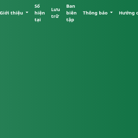
Số
Ban
Lưu
Giới thiệu
hiện
biên
Thông báo
Hướng 
trữ
tại
tập