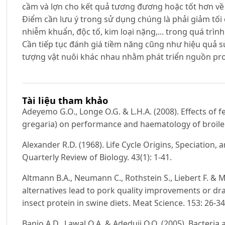
cầm và lợn cho kết quả tương đương hoặc tốt hơn về 
Điểm cần lưu ý trong sử dụng chúng là phải giảm tối
nhiễm khuẩn, độc tố, kim loại nặng,... trong quá trìn
Cần tiếp tục đánh giá tiềm năng cũng như hiệu quả sử
tượng vật nuôi khác nhau nhằm phát triển nguồn prot
Tài liệu tham khảo
Adeyemo G.O., Longe O.G. & L.H.A. (2008). Effects of 
gregaria) on performance and haematology of broil
Alexander R.D. (1968). Life Cycle Origins, Speciation
Quarterly Review of Biology. 43(1): 1-41.
Altmann B.A., Neumann C., Rothstein S., Liebert F. & M
alternatives lead to pork quality improvements or dr
insect protein in swine diets. Meat Science. 153: 26-34
Banjo A.D., Lawal O.A. & Adeduji O.O. (2005). Bacteria