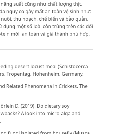
năng suất cũng như chất lượng thịt.
 đa nguy cơ gây mất an toàn vệ sinh như:
h nuôi, thu hoạch, chế biến và bảo quản.
 dụng một số loài côn trùng trên các đối
ein mới, an toàn và giá thành phù hợp.
feeding desert locust meal (Schistocerca
ers. Tropentag, Hohenheim, Germany.
, and Related Phenomena in Crickets. The
örlein D. (2019). Do dietary soy
awbacks? A look into micro-alga and
.
 and fungi isolated from housefly (Musca