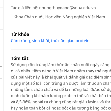
Tác giả liên hệ:
nhungthuydang@vnua.edu.vn
1
Khoa Chăn nuôi, Học viện Nông nghiệp Việt Nam
Từ khóa
Côn trùng
,
sinh khối
,
thức ăn giàu protein
Tóm tắt
Sử dụng côn trùng làm thức ăn chăn nuôi ngày càng p
đi có nhiều tiềm năng ở Việt Nam nhằm thay thế nguồ
của bài viết này là khái quát và đánh giá đặc điểm sin
dụng một số loài côn trùng ăn được làm thức ăn chăn 
nhộng tằm, châu chấu và dế là những loài được sử d
dinh dưỡng khi hàm lượng protein thô và chất béo thô
và 8,5-36%, ngoài ra chúng cũng rất giàu lysine và t
hay hoàn toàn bột cá hoặc bột đậu tương bằng bột c