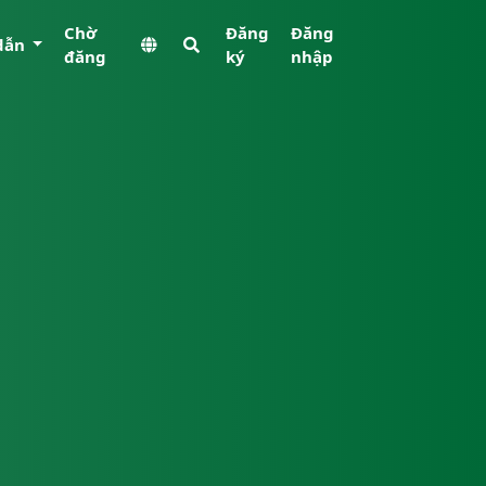
Chờ
Đăng
Đăng
dẫn
đăng
ký
nhập