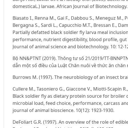
domesticaL.) larvae. African Journal of Biotechnology. 
Biasato I., Renna M., Gai F., Dabbou S., Meneguz M., Pe
Bergagna S., Sardi L., Capucchio M.T., Bressan E., Dam
Partially defatted black soldier fly larva meal inclusio
performance, nutrient digestibility, blood profile, gu
Journal of animal science and biotechnology. 10: 12-1
Bộ NN&PTNT (2019). Thông tư số 21/2019/TT-BNNPT
dẫn một số điều của Luật Chăn nuôi về thức ăn chăn 
Burrows M. (1997). The neurobiology of an insect brai
Cullere M., Tasoniero G., Giaccone V., Miotti-Scapin R.,
Black soldier fly as dietary protein source for broiler 
microbial load, feed choice, performance, carcass and 
journal of animal bioscience. 10(12): 1923-1930.
DeFoliart G.R. (1997). An overview of the role of edible