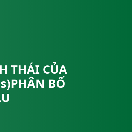
H THÁI CỦA
us)PHÂN BỐ
AU