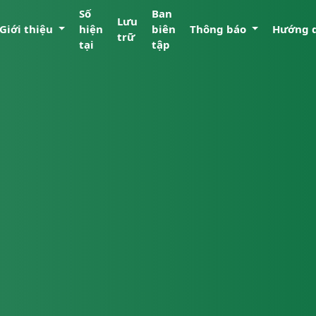
Số
Ban
Lưu
Giới thiệu
hiện
biên
Thông báo
Hướng 
trữ
tại
tập