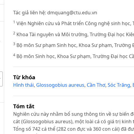
Tác giả liên hệ:
dmquang@ctu.edu.vn
1
Viện Nghiên cứu và Phát triển Công nghệ sinh học,
2
Khoa Tài nguyên và Môi trường, Trường Đại học Kiê
T
3
Bộ môn Sư phạm Sinh học, Khoa Sư phạm, Trường Đ
4
Bộ môn Sinh học, Khoa Sư phạm, Trường Đại học C
Từ khóa
Hình thái
,
Glossogobius aureus
,
Cần Thơ
,
Sóc Trăng
,
Tóm tắt
Nghiên cứu này nhằm bổ sung thông tin về sự biến đổi
cát (Glossogobius aureus), một loài cá có giá trị ki
Tổng số 742 cá thể (282 con đực và 360 con cái) đã đ