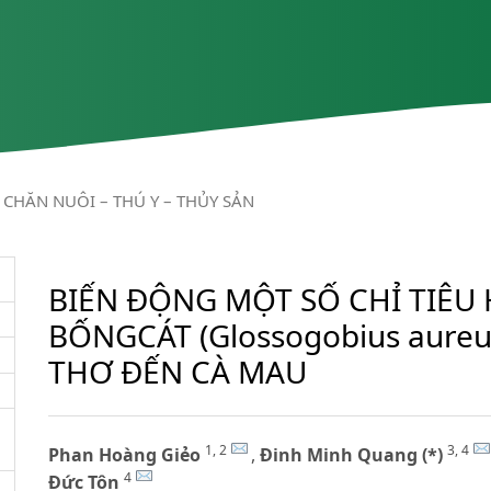
CHĂN NUÔI – THÚ Y – THỦY SẢN
BIẾN ĐỘNG MỘT SỐ CHỈ TIÊU 
BỐNGCÁT (Glossogobius aure
THƠ ĐẾN CÀ MAU
1, 2
3, 4
Phan Hoàng Giẻo
,
Đinh Minh Quang (*)
4
Đức Tôn