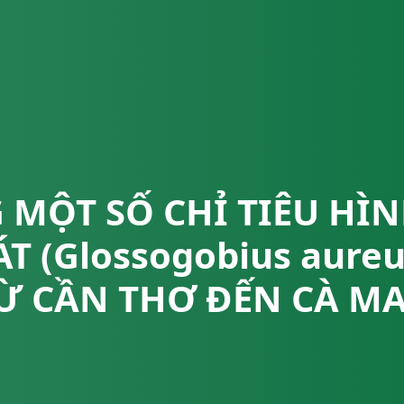
 MỘT SỐ CHỈ TIÊU HÌN
T (Glossogobius aure
Ừ CẦN THƠ ĐẾN CÀ M