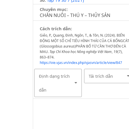
Chuyên mục:
CHĂN NUÔI – THÚ Y – THỦY SẢN
Cách trích dẫn:
Giẻo, P., Quang, Đinh, Ngôn, T., & Tôn, N. (2024). BIẾN
ĐỘNG MỘT SỐ CHỈ TIÊU HÌNH THÁI CỦA CÁ BỐNGCÁ
(Glossogobius aureus)PHÂN BỐ TỪ CẦN THƠ ĐẾN CÀ
MAU.
Tạp Chí Khoa học Nông nghiệp Việt Nam
,
19
(7),
863–874.
https://vie.vjas.vn/index.php/vjasvn/article/view/847
Định dạng trích
Tải trích dẫn
dẫn