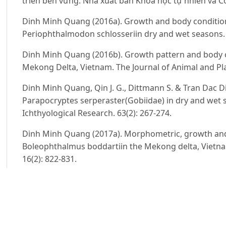
triển bền vững. Nhà xuất bản Khoa học tự nhiên và Cô
Dinh Minh Quang (2016a). Growth and body condition
Periophthalmodon schlosseriin dry and wet seasons. T
Dinh Minh Quang (2016b). Growth pattern and body c
Mekong Delta, Vietnam. The Journal of Animal and Plan
Dinh Minh Quang, Qin J. G., Dittmann S. & Tran Dac D
Parapocryptes serperaster(Gobiidae) in dry and wet 
Ichthyological Research. 63(2): 267-274.
Dinh Minh Quang (2017a). Morphometric, growth and 
Boleophthalmus boddartiin the Mekong delta, Vietnam.
16(2): 822-831.
Dinh Minh Quang (2017b). Morphometrics and condit
Stigmatogobius pleurostigma(Bleeker 1849) during d
Vietnam. Asian Fisheries Sciences. 30(1): 17-25.
Dinh Minh Quang, Tran Thanh Lam & Nguyen Thi Nha Y 