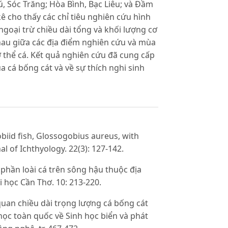
, Sóc Trăng; Hòa Bình, Bạc Liêu; và Đầm
ê cho thấy các chỉ tiêu nghiên cứu hình
ngoại trừ chiều dài tổng và khối lượng cơ
hau giữa các địa điểm nghiên cứu và mùa
ơ thể cá. Kết quả nghiên cứu đã cung cấp
a cá bống cát và về sự thích nghi sinh
obiid fish, Glossogobius aureus, with
l of Ichthyology. 22(3): 127-142.
phần loài cá trên sông hậu thuộc địa
 học Cần Thơ. 10: 213-220.
uan chiều dài trọng lượng cá bống cát
học toàn quốc về Sinh học biển và phát