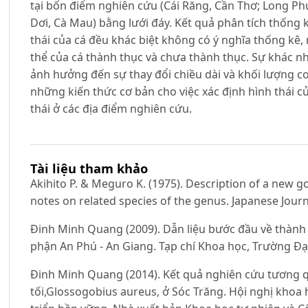
tại bốn điểm nghiên cứu (Cái Răng, Cần Thơ; Long Phú
Dơi, Cà Mau) bằng lưới đáy. Kết quả phân tích thống k
thái của cá đều khác biệt không có ý nghĩa thống kê, 
thể của cá thành thục và chưa thành thục. Sự khác n
ảnh hưởng đến sự thay đổi chiều dài và khối lượng c
những kiến thức cơ bản cho việc xác định hình thái củ
thái ở các địa điểm nghiên cứu.
Tài liệu tham khảo
Akihito P. & Meguro K. (1975). Description of a new g
notes on related species of the genus. Japanese Journa
Đinh Minh Quang (2009). Dẫn liệu bước đầu về thành 
phận An Phú - An Giang. Tạp chí Khoa học, Trường Đại
Đinh Minh Quang (2014). Kết quả nghiên cứu tương q
tối,Glossogobius aureus, ở Sóc Trăng. Hội nghị khoa 