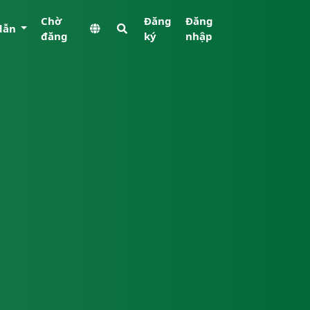
Chờ
Đăng
Đăng
dẫn
đăng
ký
nhập