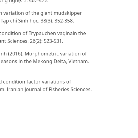
ng nghệ. tr. 467-472.
 variation of the giant mudskipper
ạp chí Sinh học. 38(3): 352-358.
ondition of Trypauchen vaginain the
t Sciences. 26(2): 523-531.
inh (2016). Morphometric variation of
seasons in the Mekong Delta, Vietnam.
condition factor variations of
 Iranian Journal of Fisheries Sciences.
ion factor dynamics of the goby
ry and wet seasons in the Mekong Delta,
(2018). The flexibility of morphometric