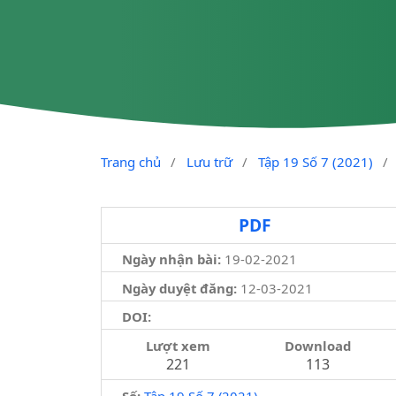
Trang chủ
/
Lưu trữ
/
Tập 19 Số 7 (2021)
/
PDF
Ngày nhận bài:
19-02-2021
Ngày duyệt đăng:
12-03-2021
DOI:
Lượt xem
Download
221
113
Số:
Tập 19 Số 7 (2021)