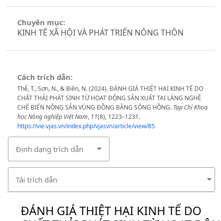
Chuyên mục:
KINH TẾ XÃ HỘI VÀ PHÁT TRIỂN NÔNG THÔN
Cách trích dẫn:
Thể, T., Sơn, N., & Biên, N. (2024). ĐÁNH GIÁ THIỆT HẠI KINH TẾ DO
CHẤT THẢI PHÁT SINH TỪ HOẠT ĐỘNG SẢN XUẤT TẠI LÀNG NGHỀ
CHẾ BIẾN NÔNG SẢN VÙNG ĐỒNG BẰNG SÔNG HỒNG.
Tạp Chí Khoa
học Nông nghiệp Việt Nam
,
11
(8), 1223–1231.
https://vie.vjas.vn/index.php/vjasvn/article/view/85
Định dạng trích dẫn
Tải trích dẫn
ĐÁNH GIÁ THIỆT HẠI KINH TẾ DO