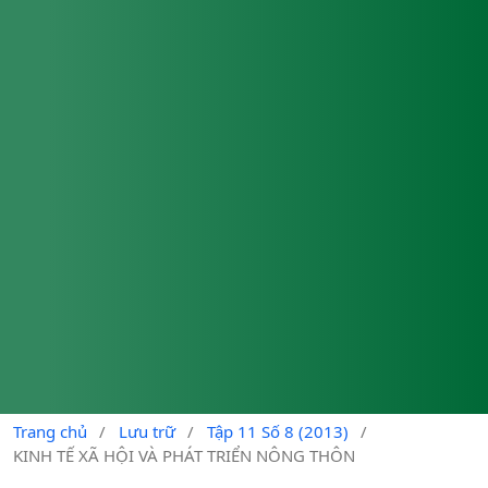
Trang chủ
/
Lưu trữ
/
Tập 11 Số 8 (2013)
/
KINH TẾ XÃ HỘI VÀ PHÁT TRIỂN NÔNG THÔN