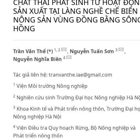
CHẤT THẢI PHÁT SINH TỪ HOẠT ĐỘ
SẢN XUẤT TẠI LÀNG NGHỀ CHẾ BIẾN
NÔNG SẢN VÙNG ĐỒNG BẰNG SÔN
HỒNG
1, 2
3
Trần Văn Thể (*)
,
Nguyễn Tuấn Sơn
,
4
Nguyễn Nghĩa Biên
Tác giả liên hệ:
tranvanthe.iae@gmail.com
1
Viện Môi trường Nông nghiệp
2
Nghiên cứu sinh Trường Đại học Nông nghiệp Hà Nộ
3
Khoa Kinh tế và Phát triển nông thôn, Trường Đại h
Nông nghiệp Hà Nội
4
Viện Điều tra Quy hoạch Rừng, Bộ Nông nghiệp và
Phát triển nông thôn