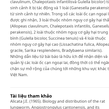
clavulinum, Chalepotaxis infantilisvà Gulella bicolor) t
sinh cảnh ít bị tác động và 1 loài (Ganesella perakensi
từ sinh cảnh tự nhiên. Trong số các loài ốc cạn ngoại l
được ghi nhận, 3 loài thuộc nhóm nguy cơ gây hại th
(Allopeas clavulinum, Chalepotaxis infantilis, Ganesell
perakensis), 2 loài thuộc nhóm nguy cơ gây hại trung
bình (Gulella bicolor, Succinea tenuis) và 4 loài thuộc
nhóm nguy cơ gây hại cao (Lissachatina fulica, Allope
gracile, Sarika resplendens, Bradybaena similaris).
Những dẫn liệu từ bài báo là hữu ích để nhận diện và
quản lý các loài ốc cạn ngoại lai, đồng thời có thể ngă
chặn sự mở rộng của chúng tới những khu vực khác t
Việt Nam.
Tài liệu tham khảo
Alicata J.E. (1965). Biology and distribution of the rat
lungworm, Angiostrongylus cantonensis, and its