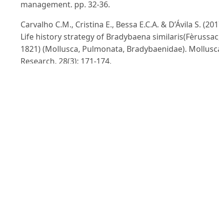
management. pp. 32-36.
Carvalho C.M., Cristina E., Bessa E.C.A. & D’Ávila S. (201
Life history strategy of Bradybaena similaris(Fèrussac
1821) (Mollusca, Pulmonata, Bradybaenidae). Mollus
Research. 28(3): 171-174.
Do D.S. & Do V.N. (2014). The landsnail family
Subulinidae (Gastropoda: Pulmonata) from Son La,
Vietnam, with description of two new species. Tạp chí
Sinh học. 36(4): 451-459.
Do D.S., Nguyen T.H.T. & Do V.N. (2015). A checklist an
classification of terrestrial prosobranch snails from 
La, north-western Vietnam. Ruthenica. 25: 117-132.
Do D.S. & Do V.N. (2019). Family Cyclophoridae in
Vietnam (Gastropoda: Cyclophoroidea): the genus
CyclophorusMontfort, 1810. Ruthenica. 29: 1-53.