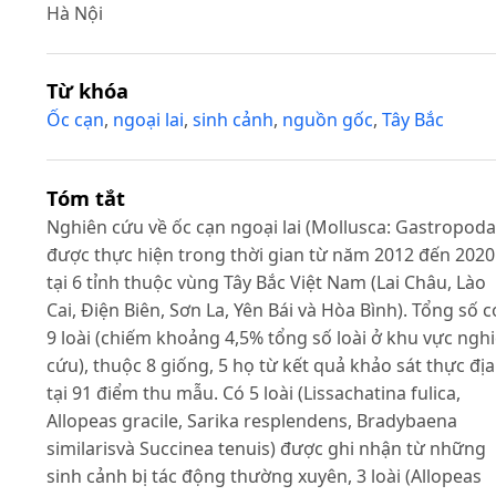
Hà Nội
Từ khóa
Ốc cạn
,
ngoại lai
,
sinh cảnh
,
nguồn gốc
,
Tây Bắc
Tóm tắt
Nghiên cứu về ốc cạn ngoại lai (Mollusca: Gastropoda
được thực hiện trong thời gian từ năm 2012 đến 2020
tại 6 tỉnh thuộc vùng Tây Bắc Việt Nam (Lai Châu, Lào
Cai, Điện Biên, Sơn La, Yên Bái và Hòa Bình). Tổng số c
9 loài (chiếm khoảng 4,5% tổng số loài ở khu vực ngh
cứu), thuộc 8 giống, 5 họ từ kết quả khảo sát thực địa
tại 91 điểm thu mẫu. Có 5 loài (Lissachatina fulica,
Allopeas gracile, Sarika resplendens, Bradybaena
similarisvà Succinea tenuis) được ghi nhận từ những
sinh cảnh bị tác động thường xuyên, 3 loài (Allopeas