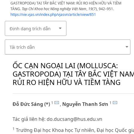
GASTROPODA) TẠI TÂY BẮC VIỆT NAM: RỦI RO HIỆN HỮU VÀ TIỀM
TÀNG.
Tạp Chí Khoa học Nông nghiệp Việt Nam
,
19
(7), 942–951.
https://vie.vjas.vn/index.php/vjasvn/article/view/851
Định dạng trích dẫn
Tải trích dẫn
ỐC CẠN NGOẠI LAI (MOLLUSCA:
GASTROPODA) TẠI TÂY BẮC VIỆT NAM
RỦI RO HIỆN HỮU VÀ TIỀM TÀNG
1
1
Đỗ Đức Sáng (*)
,
Nguyễn Thanh Sơn
Tác giả liên hệ:
do.ducsang@hus.edu.vn
1
Trường Đại học Khoa học Tự nhiên, Đại học Quốc gi