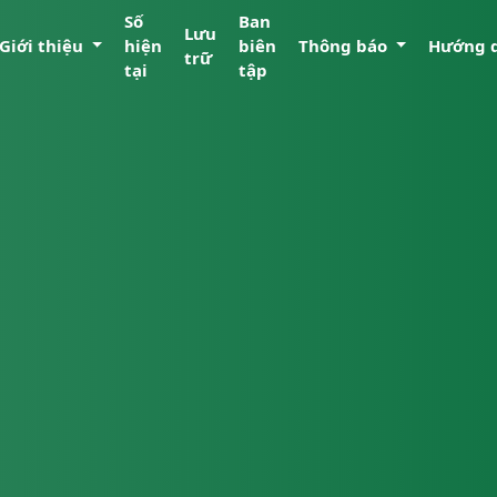
Số
Ban
Lưu
Giới thiệu
hiện
biên
Thông báo
Hướng 
trữ
tại
tập