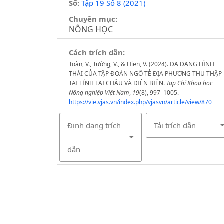
Số:
Tập 19 Số 8 (2021)
Chuyên mục:
NÔNG HỌC
Cách trích dẫn:
Toàn, V., Tường, V., & Hien, V. (2024). ĐA DẠNG HÌNH
THÁI CỦA TẬP ĐOÀN NGÔ TẺ ĐỊA PHƯƠNG THU THẬP
TẠI TỈNH LAI CHÂU VÀ ĐIỆN BIÊN.
Tạp Chí Khoa học
Nông nghiệp Việt Nam
,
19
(8), 997–1005.
https://vie.vjas.vn/index.php/vjasvn/article/view/870
Định dạng trích
Tải trích dẫn
dẫn