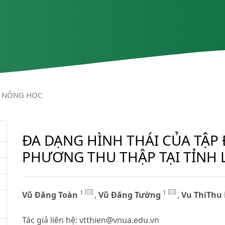
NÔNG HỌC
ĐA DẠNG HÌNH THÁI CỦA TẬP
PHƯƠNG THU THẬP TẠI TỈNH L
1
1
Vũ Đăng Toàn
,
Vũ Đăng Tường
,
Vu ThiThu 
Tác giả liên hệ:
vtthien@vnua.edu.vn