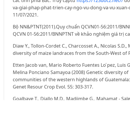
các tỉnh phía Bắc. Truy cậptừ
https://123docz.net//
do
va-giai-phap-phat-trien-cay-ngo-vu-dong-va-vu-xuan-
11/07/2021.
Bộ NN&PTNT(2011).Quy chuẩn QCVN01-56:2011/BNNPT
QCVN 01-56:2011/BNNPTNT về khảo nghiệm giá trị ca
Diaw Y., Tollon-Cordet C., Charcosset A., Nicolas S.D.,
diversity of maize landraces from the South-West of 
Etten Jacob van, Mario Roberto Fuentes Lo ́pez, Luis
Melina Ponciano Samayoa (2008) Genetic diversity of 
communities of the western highlands of Guatemala:
Genet Resour Crop Evol. 55: 303-317.
Goalbaye T., Diallo M.D., Madjimbe G., Mahamat - Sale
and morphological characterization of the local variet
extinction. International Journal of Development Rese
Hà Tấn Thụ, Trịnh Khắc Quang, Bùi Mạnh Cường&Ngu