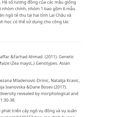
ạt. Hệ số tương đồng của các mẫu giống
ai nhóm chính, nhóm 1 bao gồm 6 mẫu
 ngô tẻ thu tại hai tỉnh Lai Châu và
nh học có thể sử dụng cho công tác
far &Farhad Ahmad. (2011). Genetic
 Maize (Zea maysL.) Genotypes. Asian
ezana Mladenovic-Drinic, Natalija Kravic,
onja Ivanovska &Dane Bosev (2017).
diversity revealed by morphological and
1:30-38.
 phát triển cây ngô vụ đông và vụ xuân