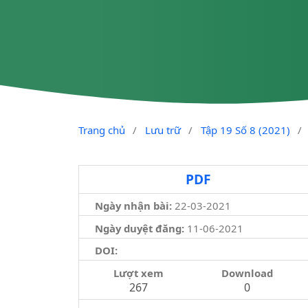
Trang chủ
/
Lưu trữ
/
Tập 19 Số 8 (2021)
/
PDF
Ngày nhận bài:
22-03-2021
Ngày duyệt đăng:
11-06-2021
DOI:
Lượt xem
Download
267
0