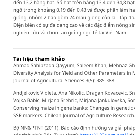
đến 13,2 hàng hạt. Số hạt trên hàng 13,4 đến 34,8 h
ngô trong khoảng 0,19 đến 0,43 và được phân làm h
giống, nhóm 2 bao gồm 24 mẫu giống còn lại. Tập đoàn
Điện biên có sự đa dạng cao về các đặc điểm nông si
nghiên cứu và chọn tạo giống ngô tẻ tại Việt Nam.
Tài liệu tham khảo
Ahmad Sahibzada Qayyum, Saleem Khan, Mehnaz Ghaf
Diversity Analysis for Yield and Other Parameters in
Journal of Agricultural Sciences 3(5): 385-388.
Andjelkovic Violeta, Ana Nikolic, Dragan Kovacevic, Sn
Vojka Babic, Mirjana Srebric, Mirjana Jankulovska, S
Conserving maize in gene banks: Changes in genetic 
SSR markers. Chilean Journal of Agriculture Research.
Bộ NN&PTNT (2011). Báo cáo định hướng và giải pháp