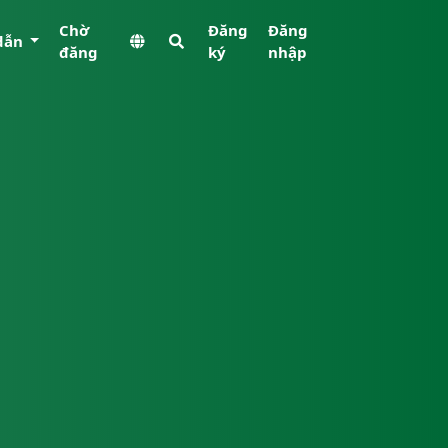
Chờ
Đăng
Đăng
dẫn
đăng
ký
nhập