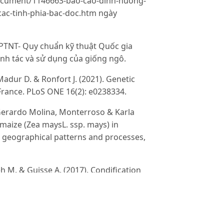
cument/1146663-bao-cao-dinh-huong-
cac-tinh-phia-bac-doc.htm ngày
NT- Quy chuẩn kỹ thuật Quốc gia
nh tác và sử dụng của giống ngô.
 Madur D. & Ronfort J. (2021). Genetic
France. PLoS ONE 16(2): e0238334.
 Gerardo Molina, Monterroso & Karla
maize (Zea maysL. ssp. mays) in
 geographical patterns and processes,
h M. & Guisse A. (2017). Condification
ies of corn (Zea MayL.) of Chad in way of
arch. 7(1): 10897-10910
yễn Thị Thanh (2016). Đặc điểm nông