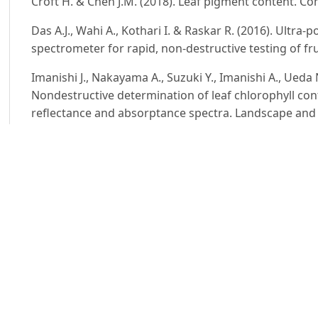
Croft H. & Chen J.M. (2018). Leaf pigment content. 
Das A.J., Wahi A., Kothari I. & Raskar R. (2016). Ultra
spectrometer for rapid, non-destructive testing of frui
Imanishi J., Nakayama A., Suzuki Y., Imanishi A., Ueda
Nondestructive determination of leaf chlorophyll con
reflectance and absorptance spectra. Landscape and E
Koohkan R., Kaykhali M., Sasani M. & Paull B. (2020).
spectrophotometer and its application in monitoring
Omega. 5: 31450-31455.
Lee K.S., Lee D.H., Sudduth K.A., Chung S.O., Kitchen
identification and diffuse reflectance estimation for s
Transaction of the ASABE. 52(3): 683 -695.
Ngo V.D. (2015). Application of reflectance spectrosc
components of leafy vegetables. Doctor’s Thesis, Ch
Republic of Korea.