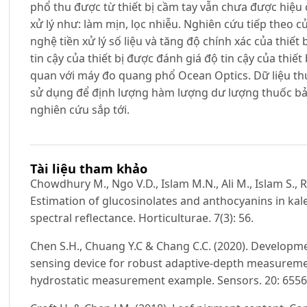
phổ thu được từ thiết bị cầm tay vẫn chưa được hiệu
xử lý như: làm mịn, lọc nhiễu. Nghiên cứu tiếp theo
nghệ tiền xử lý số liệu và tăng độ chính xác của thiết
tin cậy của thiết bị được đánh giá độ tin cậy của thiết
quan với máy đo quang phổ Ocean Optics. Dữ liệu thu
sử dụng để định lượng hàm lượng dư lượng thuốc bảo 
nghiên cứu sắp tới.
Tài liệu tham khảo
Chowdhury M., Ngo V.D., Islam M.N., Ali M., Islam S., R
Estimation of glucosinolates and anthocyanins in kale
spectral reflectance. Horticulturae. 7(3): 56.
Chen S.H., Chuang Y.C & Chang C.C. (2020). Developme
sensing device for robust adaptive-depth measureme
hydrostatic measurement example. Sensors. 20: 6556