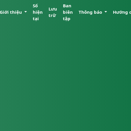
Số
Ban
Lưu
Giới thiệu
hiện
biên
Thông báo
Hướng 
trữ
tại
tập