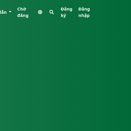
Chờ
Đăng
Đăng
dẫn
đăng
ký
nhập