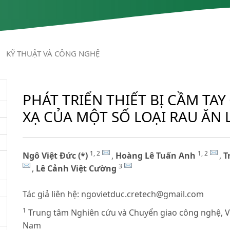
/
KỸ THUẬT VÀ CÔNG NGHỆ
PHÁT TRIỂN THIẾT BỊ CẦM T
XẠ CỦA MỘT SỐ LOẠI RAU ĂN L
1, 2
1, 2
Ngô Việt Đức (*)
,
Hoàng Lê Tuấn Anh
,
T
3
,
Lê Cảnh Việt Cường
Tác giả liên hệ:
ngovietduc.cretech@gmail.com
1
Trung tâm Nghiên cứu và Chuyển giao công nghệ, V
Nam