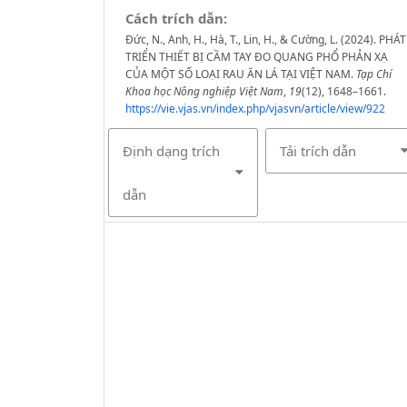
Cách trích dẫn:
Đức, N., Anh, H., Hà, T., Lin, H., & Cường, L. (2024). PHÁT
TRIỂN THIẾT BỊ CẦM TAY ĐO QUANG PHỔ PHẢN XẠ
CỦA MỘT SỐ LOẠI RAU ĂN LÁ TẠI VIỆT NAM.
Tạp Chí
Khoa học Nông nghiệp Việt Nam
,
19
(12), 1648–1661.
https://vie.vjas.vn/index.php/vjasvn/article/view/922
Định dạng trích
Tải trích dẫn
dẫn