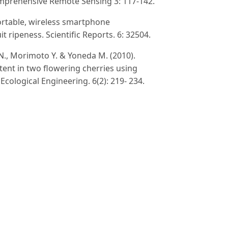
Comprehensive Remote Sensing 3: 117-142.
-portable, wireless smartphone
t ripeness. Scientific Reports. 6: 32504.
 N., Morimoto Y. & Yoneda M. (2010).
tent in two flowering cherries using
cological Engineering. 6(2): 219- 234.
 Fabrication of a smartphone-based
 concentrations of organic dyes. ACS
 N.R. & Drummond S.T. (2009). Wavelength
urface and profile soil properties.
opic technique to estimate functional
ungnam National University, Daejeon,