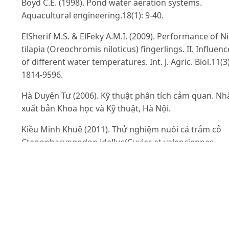
Boyd C.E. (1998). Pond water aeration systems.
Aquacultural engineering.18(1): 9-40.
ElSherif M.S. & ElFeky A.M.I. (2009). Performance of Ni
tilapia (Oreochromis niloticus) fingerlings. II. Influenc
of different water temperatures. Int. J. Agric. Biol.11(3)
1814-9596.
Hà Duyên Tư (2006). Kỹ thuật phân tích cảm quan. Nh
xuất bản Khoa học và Kỹ thuật, Hà Nội.
Kiều Minh Khuê (2011). Thử nghiệm nuôi cá trắm cỏ
Ctenopharyngodon idellus(Cuvier et valenciennes,
1844) bằng đậu tằm tạo sản phẩm cá giòn. Luận văn
thạc sĩ nông nghiệp. Học viện Nông nghiệp Việt
Nam.73tr.
Lin W.L., Zeng Q.X.&Zhu Z.W.(2009). Different changes 
mastication between crisp grass carp
(Ctenopharyngodon idellus C.et V) and grass carp