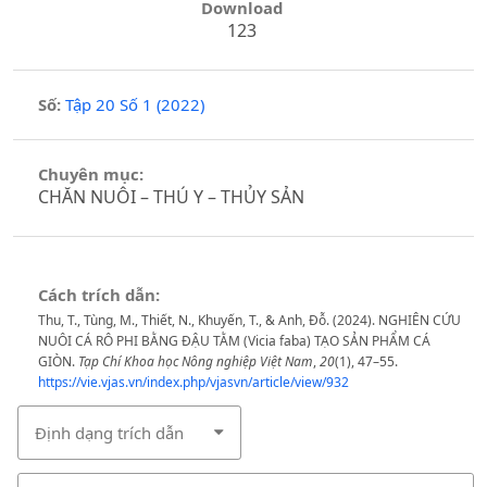
Download
123
Số:
Tập 20 Số 1 (2022)
Chuyên mục:
CHĂN NUÔI – THÚ Y – THỦY SẢN
Cách trích dẫn:
Thu, T., Tùng, M., Thiết, N., Khuyến, T., & Anh, Đỗ. (2024). NGHIÊN CỨU
NUÔI CÁ RÔ PHI BẰNG ĐẬU TẰM (Vicia faba) TẠO SẢN PHẨM CÁ
GIÒN.
Tạp Chí Khoa học Nông nghiệp Việt Nam
,
20
(1), 47–55.
https://vie.vjas.vn/index.php/vjasvn/article/view/932
Định dạng trích dẫn