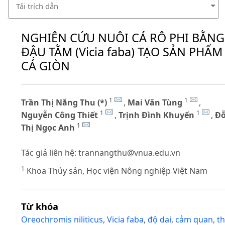
Tải trích dẫn
NGHIÊN CỨU NUÔI CÁ RÔ PHI BẰNG
ĐẬU TẰM (Vicia faba) TẠO SẢN PHẨM
CÁ GIÒN
1
1
Trần Thị Nắng Thu (*)
,
Mai Văn Tùng
,
1
1
Nguyễn Công Thiết
,
Trịnh Đình Khuyến
,
Đ
1
Thị Ngọc Anh
Tác giả liên hệ:
trannangthu@vnua.edu.vn
1
Khoa Thủy sản, Học viện Nông nghiệp Việt Nam
Từ khóa
Oreochromis niliticus
,
Vicia faba
,
độ dai
,
cảm quan
,
th