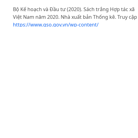
Bộ Kế hoạch và Đầu tư (2020). Sách trắng Hợp tác xã
Việt Nam năm 2020. Nhà xuất bản Thống kê. Truy cập
https://www.gso.gov.vn/wp-content/
uploads/2020/04/Sach-Trang-HTX-2020.pdfngày
20/4/2021.
Báo Nông nghiệp (2020). An Giang phát triển và nâng
cao hiệu quả hợp tác xã kiểu mới. truy cập tại ngày
2/5/2021.
Đào Thế Anh & Lê Thành Ý (2020). Hỗ trợ phát triển H
Nông nghiệp: Một số giải pháp thiết thực cần trao đổi
Truy cập tại
http://vca.org.vn/ho-tro-phat-trien-htx-
nong-nghiep-mot-so-giai-phap-thiet-thuc-can-trao-do
a20974.htmlngày
2/5/2021.
Đoàn Thị Hân (2020). Khó khăn trong tổ chức công tá
kế toán tại Hợp tác xã nông nghiệp kiểu mới. Tạp chí 