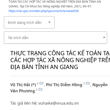
TOÁN TẠI CÁC HỢP TÁC XÃ NÔNG NGHIỆP TRÊN ĐỊA BÀN TỈNH AN
GIANG.
Tạp Chí Khoa học Nông nghiệp Việt Nam
,
20
(1), 89–97.
https://vie.vjas.vn/index.php/vjasvn/article/view/936
Định dạng trích dẫn
Tải trích dẫn
THỰC TRẠNG CÔNG TÁC KẾ TOÁN TẠ
CÁC HỢP TÁC XÃ NÔNG NGHIỆP TRÊ
ĐỊA BÀN TỈNH AN GIANG
1
1
Vũ Thị Hải (*)
,
Phí Thị Diễm Hồng
,
Nguyễn
1
Văn Phương
Tác giả liên hệ:
vuhaike@vnua.edu.vn