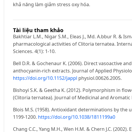
khả năng làm giảm stress oxy hóa.
Tài liệu tham khảo
Bakhtiar L.M., Nigar S.M., Eleas J., Md. A.bbur R. & Is
pharmacological activities of Clitoria ternatea. Intern
Sciences. 4(1): 1-10.
Bell D.R. & Gochenaur K. (2006). Direct vasoactive an
anthocyanin-rich extracts. Journal of Applied Physiolo
https://doi.org/10.1152/jappl
physiol.00626.2005.
Bishoyi S.K. & Geetha K. (2012). Polymorphism in flowe
(Clitoria ternatea). Journal of Medicinal and Aromatic P
Blois M.S. (1958). Antioxidant determinations by the us
1199-1200.
https://doi.org/10.1038/1811199a0
Chang C.C., Yang M.H., Wen H.M. & Chern J.C. (2002). E