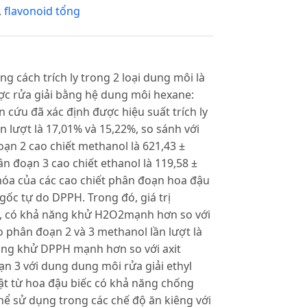
,
flavonoid tổng
ng cách trích ly trong 2 loại dung môi là
c rửa giải bằng hệ dung môi hexane:
 cứu đã xác định được hiệu suất trích ly
n lượt là 17,01% và 15,22%, so sánh với
ạn 2 cao chiết methanol là 621,43 ±
 đoạn 3 cao chiết ethanol là 119,58 ±
 hóa của các cao chiết phân đoạn hoa đậu
ốc tự do DPPH. Trong đó, giá trị
l, có khả năng khử H2O2mạnh hơn so với
cao phân đoạn 2 và 3 methanol lần lượt là
năng khử DPPH mạnh hơn so với axit
ạn 3 với dung dung môi rửa giải ethyl
 vật từ hoa đậu biếc có khả năng chống
ể sử dụng trong các chế độ ăn kiêng với