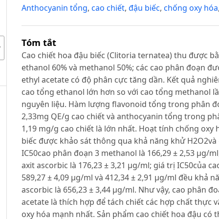
Anthocyanin tổng
,
cao chiết
,
đậu biếc
,
chống oxy hóa
Tóm tắt
Cao chiết hoa đậu biếc (Clitoria ternatea) thu được bằ
ethanol 60% và methanol 50%; các cao phân đoạn đượ
ethyl acetate có độ phân cực tăng dần. Kết quả nghiên
cao tổng ethanol lớn hơn so với cao tổng methanol lầ
nguyên liệu. Hàm lượng flavonoid tổng trong phân đo
2,33mg QE/g cao chiết và anthocyanin tổng trong phân
1,19 mg/g cao chiết là lớn nhất. Hoạt tính chống oxy
biếc được khảo sát thông qua khả năng khử H2O2và g
IC50cao phân đoạn 3 methanol là 166,29 ± 2,53 µg/m
axit ascorbic là 176,23 ± 3,21 µg/ml; giá trị IC50của 
589,27 ± 4,09 µg/ml và 412,34 ± 2,91 µg/ml đều khả 
ascorbic là 656,23 ± 3,44 µg/ml. Như vậy, cao phân đo
acetate là thích hợp để tách chiết các hợp chất thực
oxy hóa mạnh nhất. Sản phẩm cao chiết hoa đậu có th