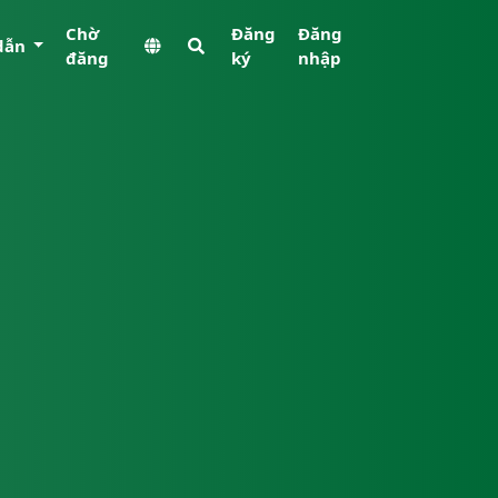
Chờ
Đăng
Đăng
dẫn
đăng
ký
nhập