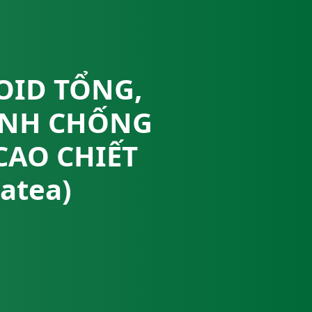
OID TỔNG,
ÍNH CHỐNG
CAO CHIẾT
natea)