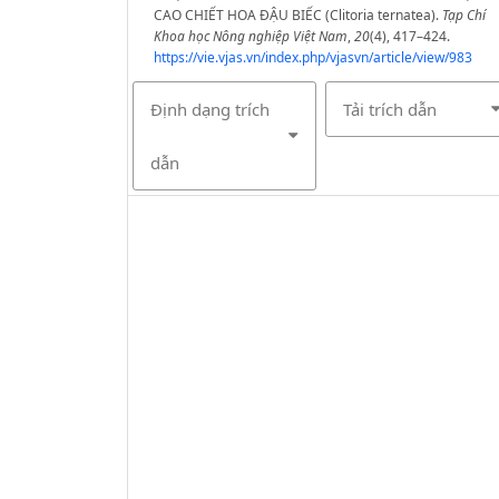
CAO CHIẾT HOA ĐẬU BIẾC (Clitoria ternatea).
Tạp Chí
Khoa học Nông nghiệp Việt Nam
,
20
(4), 417–424.
https://vie.vjas.vn/index.php/vjasvn/article/view/983
Định dạng trích
Tải trích dẫn
dẫn