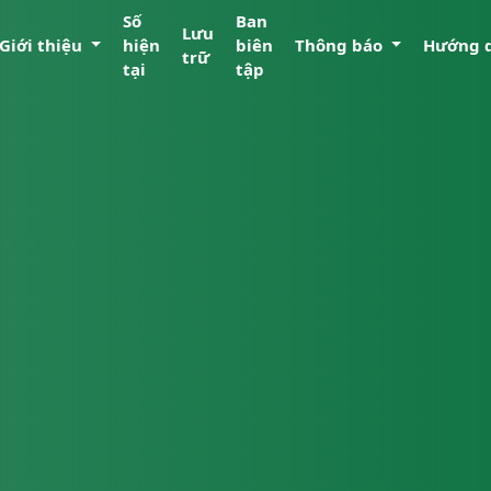
Số
Ban
Lưu
Giới thiệu
hiện
biên
Thông báo
Hướng 
trữ
tại
tập