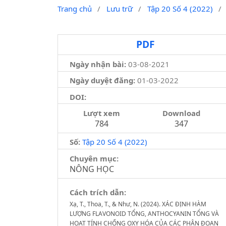
Trang chủ
/
Lưu trữ
/
Tập 20 Số 4 (2022)
/
PDF
Ngày nhận bài:
03-08-2021
Ngày duyệt đăng:
01-03-2022
DOI:
Lượt xem
Download
784
347
Số:
Tập 20 Số 4 (2022)
Chuyên mục:
NÔNG HỌC
Cách trích dẫn:
Xạ, T., Thoa, T., & Như, N. (2024). XÁC ĐỊNH HÀM
LƯỢNG FLAVONOID TỔNG, ANTHOCYANIN TỔNG VÀ
HOẠT TÍNH CHỐNG OXY HÓA CỦA CÁC PHÂN ĐOẠN