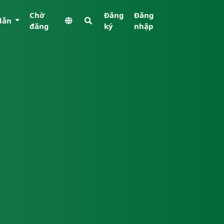
Chờ
Đăng
Đăng
dẫn
đăng
ký
nhập