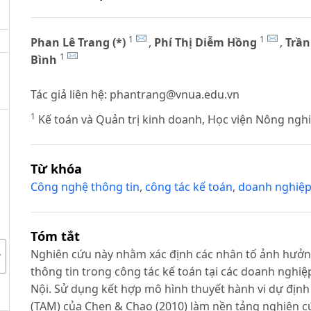
1
1
Phan Lê Trang (*)
,
Phí Thị Diễm Hồng
,
Trần
1
Bình
Tác giả liên hệ:
phantrang@vnua.edu.vn
1
Kế toán và Quản trị kinh doanh, Học viện Nông ngh
Từ khóa
Công nghệ thông tin
,
công tác kế toán
,
doanh nghiệp
Tóm tắt
Nghiên cứu này nhằm xác định các nhân tố ảnh hưở
thông tin trong công tác kế toán tại các doanh nghiệ
Nội. Sử dụng kết hợp mô hình thuyết hành vi dự địn
(TAM) của Chen & Chao (2010) làm nền tảng nghiên cứu