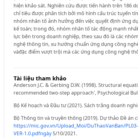
hiện khảo sát. Nghiên cứu được tiến hành trên 186 do
chỉ tiêu được phân tích bởi mô hình cấu trúc tuyến tí
nhóm nhân tố ảnh hưởng đến việc quyết định ứng dụ
kế toán; trong đó, nhóm nhân tố tác động mạnh nhấ
lực bên trong doanh nghiệp, theo sau đó là các nhó
nghệ thông tin, xu hướng chuẩn ứng dụng công ngh
vàđặc điểm vượt trội mà các ứng dụng công nghệ thô
Tài liệu tham khảo
Anderson J.C. & Gerbing D.W. (1998). Structural equat
recommended two-step approach', Psychological Bulle
Bộ Kế hoạch và Đầu tư (2021). Sách trắng doanh nghi
Bộ Thông tin và truyền thông (2019). Dự thảo Đề án c
https://mic.gov.vn/Upload_Moi/DuThaoVanBan/PL
VER-1.0.pdfngày
5/10/2021.