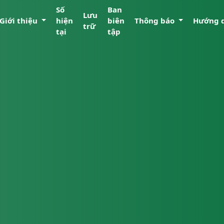
Số
Ban
Lưu
Giới thiệu
hiện
biên
Thông báo
Hướng 
trữ
tại
tập