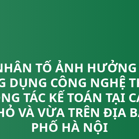
NHÂN TỐ ẢNH HƯỞNG
G DỤNG CÔNG NGHỆ T
NG TÁC KẾ TOÁN TẠI 
HỎ VÀ VỪA TRÊN ĐỊA 
PHỐ HÀ NỘI