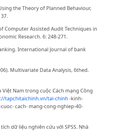
Using the Theory of Planned Behaviour,
137.
of Computer Assisted Audit Techniques in
onomic Research. 6: 248-271.
 banking. International Journal of bank
006). Multivariate Data Analysis, 6thed.
ệp Việt Nam trong cuộc Cách mạng Công
://tapchitaichinh.vn/tai-chinh
-kinh-
-cuoc- cach- mang-cong-nghiep-40-
ch dữ liệu nghiên cứu với SPSS. Nhà