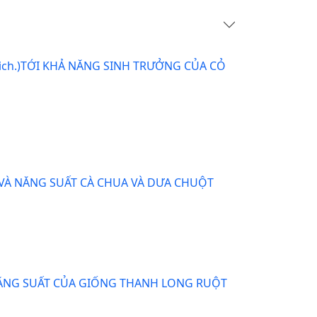
udich.)TỚI KHẢ NĂNG SINH TRƯỞNG CỦA CỎ
VÀ NĂNG SUẤT CÀ CHUA VÀ DƯA CHUỘT
NĂNG SUẤT CỦA GIỐNG THANH LONG RUỘT