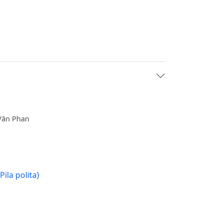
 Văn Phan
la polita)