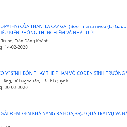
PATHY) CỦA THÂN, LÁ CÂY GAI (Boehmeria nivea (L.) Ga
 ĐIỀU KIỆN PHÒNG THÍ NGHIỆM VÀ NHÀ LƯỚI
 Trung, Trần Đăng Khánh
g: 14-02-2020
 VI SINH BÓN THAY THẾ PHÂN VÔ CƠĐẾN SINH TRƯỞNG 
 Hằng, Bùi Ngọc Tấn, Hà Thị Quỳnh
g: 20-02-2020
GẮT ĐÊM ĐẾN KHẢ NĂNG RA HOA, ĐẬU QUẢ TRÁI VỤ VÀ 