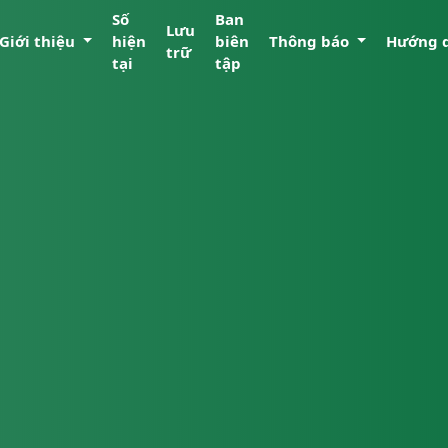
Số
Ban
Lưu
Giới thiệu
hiện
biên
Thông báo
Hướng 
trữ
tại
tập