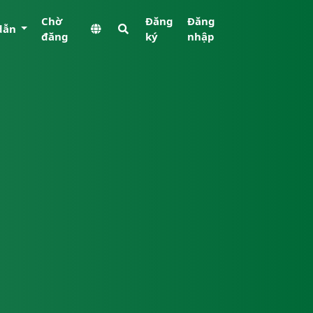
Chờ
Đăng
Đăng
dẫn
đăng
ký
nhập