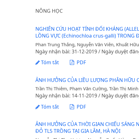
NÔNG HỌC
NGHIÊN CỨU HOẠT TÍNH ĐỐI KHÁNG (ALLELO
LỒNG VỰC (Echinochloa crus-galli) TRONG
Phan Trung Thắng, Nguyễn Văn Viên, Khuất Hữu
Ngày nhận bài: 31-12-2019 / Ngày duyệt đăn
Tóm tắt
PDF
ẢNH HƯỞNG CỦA LIỀU LƯỢNG PHÂN HỮU CƠ
Trần Thị Thiêm, Phạm Văn Cường, Trần Thị Minh
Ngày nhận bài: 14-11-2019 / Ngày duyệt đăn
Tóm tắt
PDF
ẢNH HƯỞNG CỦA THỜI GIAN CHIẾU SÁNG N
ĐỎ TL5 TRỒNG TẠI GIA LÂM, HÀ NỘI