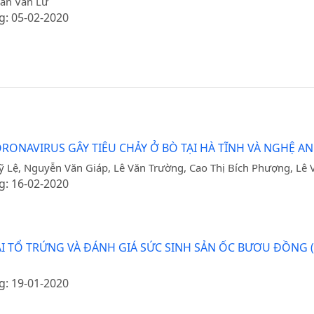
àn Văn Lư
g: 05-02-2020
ONAVIRUS GÂY TIÊU CHẢY Ở BÒ TẠI HÀ TĨNH VÀ NGHỆ AN
ỹ Lệ, Nguyễn Văn Giáp, Lê Văn Trường, Cao Thị Bích Phượng, Lê
g: 16-02-2020
I TỔ TRỨNG VÀ ĐÁNH GIÁ SỨC SINH SẢN ỐC BƯƠU ĐỒNG (Pi
g: 19-01-2020