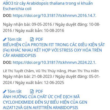
ABO3 từ cây Arabidopsis thaliana trong vi khuẩn
Escherichia coli
DOI:
https://doi.org/10.31817/tckhnnvn.2016.14.7.
Ngày nhận bài: 09-05-2016 / Ngày duyệt đăng: 10-08-
2016 / Ngày xuất bản: 10-08-2016
Tóm tắt
PDF
BIỂUHIỆN CỦA PROTEIN FIT TRONG CÁC ĐIỀU KIỆN SẮT
(Fe) KHÁC NHAU KẾT HỢP VỚI STRESS OXY HÓA TRÊN
CÂY ARABIDOPSIS
DOI:
https://doi.org/10.31817/tckhnnvn.2024.22.1.
Lê Thị Tuyết Châm, Vũ Thị Thúy Hằng, Phan Thi Thu Hiền
Ngày nhận bài: 21-08-2023 / Ngày duyệt đăng: 05-01-
2024 / Ngày xuất bản: 12-06-2025
Tóm tắt
PDF
ẢNH HƯỞNG CỦA CHẤT ỨC CHẾ DỊCH MÃ
CYCLOHEXIMIDE ĐẾN SỰ BIỂU HIỆN CỦA GEN
AtZAT12VÀ GEN AtFITTRÊN ARABIDOPSIS