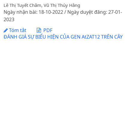
Lê Thị Tuyết Châm, Vũ Thị Thúy Hằng
Ngày nhận bài: 18-10-2022 / Ngày duyệt đăng: 27-01-
2023
Tóm tắt
PDF
ĐÁNH GIÁ SỰ BIỂU HIỆN CỦA GEN AtZAT12 TRÊN CÂY
ARABIDOPSISCHUYỂN GEN
Lê Thị Tuyết Châm, Vũ Ngọc Thắng, Vũ Thị Thúy Hằng, Trần
Anh Tuấn
Ngày nhận bài: 26-05-2020 / Ngày duyệt đăng: 20-07-
2020
Tóm tắt
PDF
THIẾT KẾ VECTOR MANG miRNA NHÂN TẠO ỨC CHẾ ĐẶC
HIỆU SỰ BIỂU HIỆN CỦA GEN MPG1 Ở NẤM ĐẠO ÔN
(MAGNAPORTHE GRISEA) GÂY BỆNH TRÊN LÚA
DOI:
https://doi.org/10.31817/tckhnnvn.2013.11.6.
Nguyễn Thị Phương Thảo, Nguyễn Tràng Hiếu, Phan Thị
Hương, Nguyễn Thị Thùy Linh