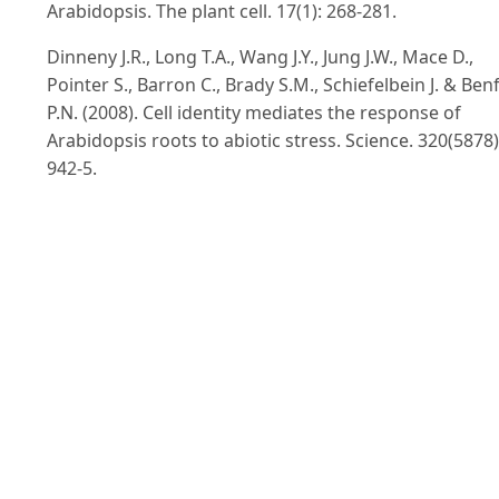
Arabidopsis. The plant cell. 17(1): 268-281.
Dinneny J.R., Long T.A., Wang J.Y., Jung J.W., Mace D.,
Pointer S., Barron C., Brady S.M., Schiefelbein J. & Ben
P.N. (2008). Cell identity mediates the response of
Arabidopsis roots to abiotic stress. Science. 320(5878)
942-5.
Hoagland D.R. (1920). Optimum nutrient solutions for
plants. Science. 52 (1354):562-564.
doi:10.1126/science.52.1354.562
Iida A., Kazuoka T., Torikai S., Kikuchi H. & Oeda K.
(2000). A zinc finger protein RHL41 mediates the light
acclimatization response in Arabidopsis. The plant
journal. 24(2):191-203.
Jakoby M, Wang H. Y., Reidt W., Weisshaar B. & Bauer P
(2004). FRU (BHLH029) is required for induction of iro