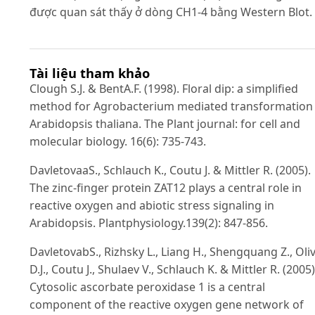
được quan sát thấy ở dòng CH1-4 bằng Western Blot.
Tài liệu tham khảo
Clough S.J. & BentA.F. (1998). Floral dip: a simplified
method for Agrobacterium mediated transformation
Arabidopsis thaliana. The Plant journal: for cell and
molecular biology. 16(6): 735-743.
DavletovaaS., Schlauch K., Coutu J. & Mittler R. (2005).
The zinc-finger protein ZAT12 plays a central role in
reactive oxygen and abiotic stress signaling in
Arabidopsis. Plantphysiology.139(2): 847-856.
DavletovabS., Rizhsky L., Liang H., Shengquang Z., Oli
D.J., Coutu J., Shulaev V., Schlauch K. & Mittler R. (2005)
Cytosolic ascorbate peroxidase 1 is a central
component of the reactive oxygen gene network of