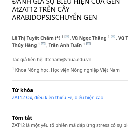
ĐÁNH GIÁ SỰ BIỂU HIỆN CỦA GEN
AtZAT12 TRÊN CÂY
ARABIDOPSISCHUYỂN GEN
1
1
Lê Thị Tuyết Châm (*)
,
Vũ Ngọc Thắng
,
Vũ T
1
1
Thúy Hằng
,
Trần Anh Tuấn
Tác giả liên hệ:
lttcham@vnua.edu.vn
1
Khoa Nông học, Học viện Nông nghiệp Việt Nam
Từ khóa
ZAT12 Ox
,
điều kiện thiếu Fe
,
biểu hiện cao
Tóm tắt
ZAT12 là một yếu tố phiên mã đáp ứng stress có sự b