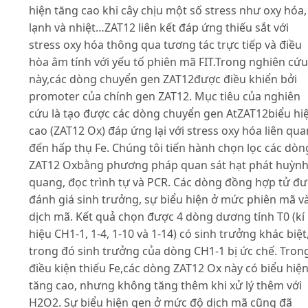
hiện tăng cao khi cây chịu một số stress như oxy hóa,
lạnh và nhiệt…ZAT12 liên kết đáp ứng thiếu sắt với
stress oxy hóa thông qua tương tác trực tiếp và điều
hòa âm tính với yếu tố phiên mã FIT.Trong nghiên cứu
này,các dòng chuyển gen ZAT12được điều khiển bởi
promoter của chính gen ZAT12. Mục tiêu của nghiên
cứu là tạo được các dòng chuyển gen AtZAT12biểu hi
cao (ZAT12 Ox) đáp ứng lại với stress oxy hóa liên qua
đến hấp thụ Fe. Chúng tôi tiến hành chọn lọc các dòn
ZAT12 Oxbằng phương pháp quan sát hạt phát huỳn
quang, đọc trình tự và PCR. Các dòng đồng hợp tử đ
đánh giá sinh trưởng, sự biểu hiện ở mức phiên mã v
dịch mã. Kết quả chọn được 4 dòng dương tính T0 (kí
hiệu CH1-1, 1-4, 1-10 và 1-14) có sinh trưởng khác biệt
trong đó sinh trưởng của dòng CH1-1 bị ức chế. Tron
điều kiện thiếu Fe,các dòng ZAT12 Ox này có biểu hiệ
tăng cao, nhưng không tăng thêm khi xử lý thêm với
H2O2. Sự biểu hiện gen ở mức độ dịch mã cũng đã