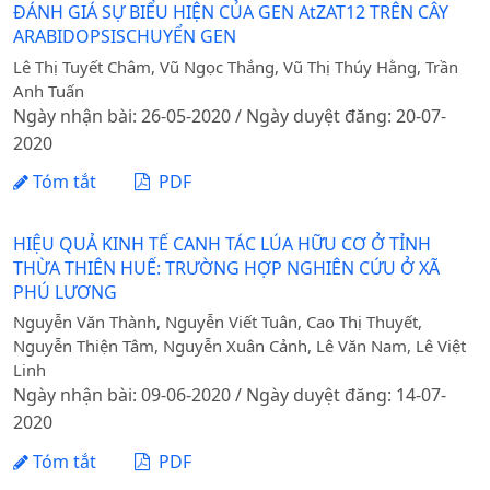
ĐÁNH GIÁ SỰ BIỂU HIỆN CỦA GEN AtZAT12 TRÊN CÂY
ARABIDOPSISCHUYỂN GEN
Lê Thị Tuyết Châm, Vũ Ngọc Thắng, Vũ Thị Thúy Hằng, Trần
Anh Tuấn
Ngày nhận bài: 26-05-2020 / Ngày duyệt đăng: 20-07-
2020
Tóm tắt
PDF
HIỆU QUẢ KINH TẾ CANH TÁC LÚA HỮU CƠ Ở TỈNH
THỪA THIÊN HUẾ: TRƯỜNG HỢP NGHIÊN CỨU Ở XÃ
PHÚ LƯƠNG
Nguyễn Văn Thành, Nguyễn Viết Tuân, Cao Thị Thuyết,
Nguyễn Thiện Tâm, Nguyễn Xuân Cảnh, Lê Văn Nam, Lê Việt
Linh
Ngày nhận bài: 09-06-2020 / Ngày duyệt đăng: 14-07-
2020
Tóm tắt
PDF