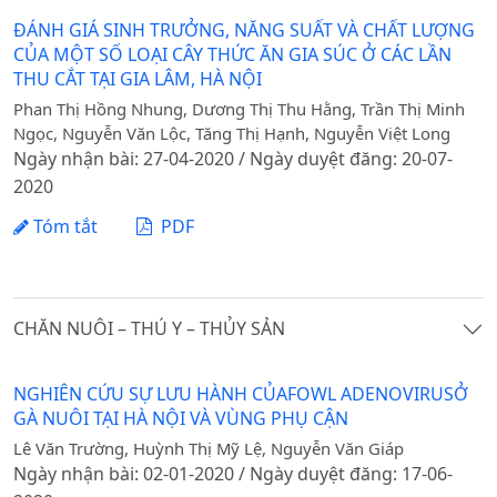
ĐÁNH GIÁ SINH TRƯỞNG, NĂNG SUẤT VÀ CHẤT LƯỢNG
CỦA MỘT SỐ LOẠI CÂY THỨC ĂN GIA SÚC Ở CÁC LẦN
THU CẮT TẠI GIA LÂM, HÀ NỘI
Phan Thị Hồng Nhung, Dương Thị Thu Hằng, Trần Thị Minh
Ngọc, Nguyễn Văn Lộc, Tăng Thị Hạnh, Nguyễn Việt Long
Ngày nhận bài: 27-04-2020 / Ngày duyệt đăng: 20-07-
2020
Tóm tắt
PDF
CHĂN NUÔI – THÚ Y – THỦY SẢN
NGHIÊN CỨU SỰ LƯU HÀNH CỦAFOWL ADENOVIRUSỞ
GÀ NUÔI TẠI HÀ NỘI VÀ VÙNG PHỤ CẬN
Lê Văn Trường, Huỳnh Thị Mỹ Lệ, Nguyễn Văn Giáp
Ngày nhận bài: 02-01-2020 / Ngày duyệt đăng: 17-06-