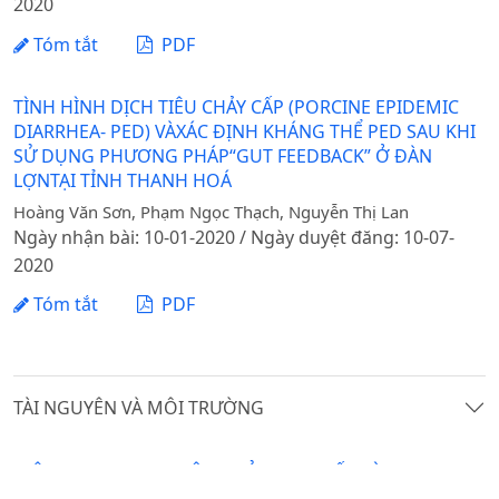
2020
Tóm tắt
PDF
TÌNH HÌNH DỊCH TIÊU CHẢY CẤP (PORCINE EPIDEMIC
DIARRHEA- PED) VÀXÁC ĐỊNH KHÁNG THỂ PED SAU KHI
SỬ DỤNG PHƯƠNG PHÁP“GUT FEEDBACK” Ở ĐÀN
LỢNTẠI TỈNH THANH HOÁ
Hoàng Văn Sơn, Phạm Ngọc Thạch, Nguyễn Thị Lan
Ngày nhận bài: 10-01-2020 / Ngày duyệt đăng: 10-07-
2020
Tóm tắt
PDF
TÀI NGUYÊN VÀ MÔI TRƯỜNG
HIỆN TRẠNG HOẠT ĐỘNG SỬ DỤNG ĐẤT RỪNG ĐƯỢC
GIAO CỦA HỘ ĐỒNG BÀO DÂN TỘC THIẾU SỐ: NGHIÊN