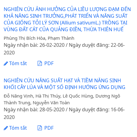
NGHIÊN CỨU ẢNH HƯỞNG CỦA LIỀU LƯỢNG ĐẠM ĐẾN
KHẢ NĂNG SINH TRƯỞNG,PHÁT TRIỂN VÀ NĂNG SUẤT
CỦA GIỐNG TỎI LÝ SƠN (Allium sativumL.) TRỒNG TẠI
VÙNG ĐẤT CÁT CỦA QUẢNG ĐIỀN, THỪA THIÊN HUẾ
Phùng Thị Bích Hòa, Phạm Thành
Ngày nhận bài: 26-02-2020 / Ngày duyệt đăng: 22-06-
2020
Tóm tắt
PDF
NGHIÊN CỨU NĂNG SUẤT HẠT VÀ TIỀM NĂNG SINH
KHỐI CÂY LÚA VÀ MỘT SỐ ĐỊNH HƯỚNG ỨNG DỤNG
Đỗ Năng Vịnh, Hà Thị Thúy, Lê Quốc Hùng, Dương Ngô
Thành Trung, Nguyễn Văn Toàn
Ngày nhận bài: 28-05-2020 / Ngày duyệt đăng: 16-06-
2020
Tóm tắt
PDF