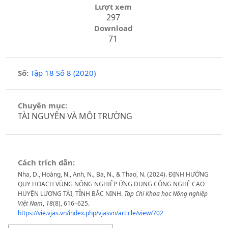
Lượt xem
297
Download
71
Số:
Tập 18 Số 8 (2020)
Chuyên mục:
TÀI NGUYÊN VÀ MÔI TRƯỜNG
Cách trích dẫn:
Nha, D., Hoàng, N., Anh, N., Ba, N., & Thao, N. (2024). ĐỊNH HƯỚNG
QUY HOẠCH VÙNG NÔNG NGHIỆP ỨNG DỤNG CÔNG NGHỆ CAO
HUYỆN LƯƠNG TÀI, TỈNH BẮC NINH.
Tạp Chí Khoa học Nông nghiệp
Việt Nam
,
18
(8), 616–625.
https://vie.vjas.vn/index.php/vjasvn/article/view/702