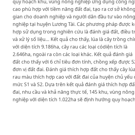
quy hoạch khu, vùng nông nghiệp ứng dụng công n
cao phù hợp với tiềm năng đất đai, tạo ra cơ sở khôn
gian cho doanh nghiệp và người dân đầu tư vào nôn
nghiệp tại huyện Lương Tài. Các phương pháp được k
hợp sử dụng trong nghiên cứu là đánh giá đất, điều t
và xử lý số liệu… Kết quả cho thấy, lúa là cây trồng ch
với diện tích 9.186ha, cây rau các loại códiện tích là
2.646ha, ngoài ra còn các loại khác. Kết quả đánh giá
đất cho thấy với 6 chỉ tiêu đơn tính, chồng xếp được 5
đơn vị đất đai. Đánh giá thích hợp đất cho thấy cây lúa
rau màu thích hợp cao với đất đai của huyện chủ yếu 
mức S1 và S2. Dựa trên kết quả đánh giá thích hợp đấ
đai, nhu cầu và khả năng thực tế, 145 khu, vùng nông
nghiệp với diện tích 1.022ha sẽ định hướng quy hoạc
phát triển thành những vùng nông nghiệp ứng dụng
công nghệ cao của huyện Lương Tài đến năm 2030.