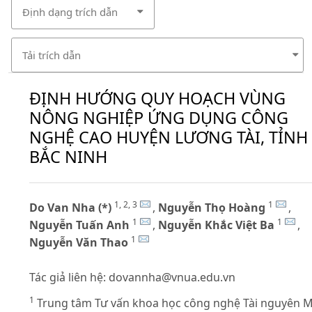
Định dạng trích dẫn
Tải trích dẫn
ĐỊNH HƯỚNG QUY HOẠCH VÙNG
NÔNG NGHIỆP ỨNG DỤNG CÔNG
NGHỆ CAO HUYỆN LƯƠNG TÀI, TỈNH
BẮC NINH
1, 2, 3
1
Do Van Nha (*)
,
Nguyễn Thọ Hoàng
,
1
1
Nguyễn Tuấn Anh
,
Nguyễn Khắc Việt Ba
,
1
Nguyễn Văn Thao
Tác giả liên hệ:
dovannha@vnua.edu.vn
1
Trung tâm Tư vấn khoa học công nghệ Tài nguyên M