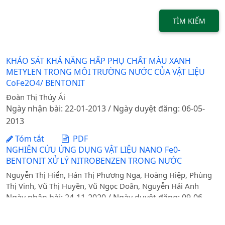
TÌM KIẾM
KHẢO SÁT KHẢ NĂNG HẤP PHỤ CHẤT MÀU XANH
METYLEN TRONG MÔI TRƯỜNG NƯỚC CỦA VẬT LIỆU
CoFe2O4/ BENTONIT
Đoàn Thị Thúy Ái
Ngày nhận bài: 22-01-2013 / Ngày duyệt đăng: 06-05-
2013
Tóm tắt
PDF
NGHIÊN CỨU ỨNG DỤNG VẬT LIỆU NANO Fe0-
BENTONIT XỬ LÝ NITROBENZEN TRONG NƯỚC
Nguyễn Thị Hiển, Hán Thị Phương Nga, Hoàng Hiệp, Phùng
Thị Vinh, Vũ Thị Huyền, Vũ Ngọc Doãn, Nguyễn Hải Anh
Ngày nhận bài: 24-11-2020 / Ngày duyệt đăng: 09-06-
2021