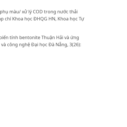
 phụ màu/ xử lý COD trong nước thải
ạp chí Khoa học ĐHQG HN, Khoa học Tự
biến tính bentonite Thuận Hải và ứng
và công nghệ Đại học Đà Nẵng, 3(26):
 biosorbents for removal of acid dye 44
ineering, 29(7): 903 - 907.
ity for Congo red on nanocrystalline
gineering Journal 181: 72-79.
y separable gamma-Fe2O3/crosslinked
d adsorption application for removal of
9(1-3): 251-257.