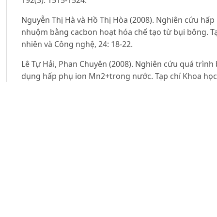
192(3): 1515-1524.
Nguyễn Thị Hà và Hồ Thị Hòa (2008). Nghiên cứu hấp
nhuộm bằng cacbon hoạt hóa chế tạo từ bụi bông. T
nhiên và Công nghệ, 24: 18-22.
Lê Tự Hải, Phan Chuyên (2008). Nghiên cứu quá trình 
dụng hấp phụ ion Mn2+trong nước. Tạp chí Khoa học 
112-117.
Roh J. et al (2011). Waste coffee-grounds as potential
from aqueous solution, Korean Journal of Chemical Eng
Lixia W., Jiangchen L. et al (2012). Adsorption capabil
MFe2O4(M=Mn, Fe, Co, Ni) spinel ferrites. Chemical En
Zhu H.Y., Jiang R. et al. (2010). A novel magneticall
chitosan adsorbent: Preparation, characterization an
hazardous azo dye. Journal of Hazardous Materials, 17