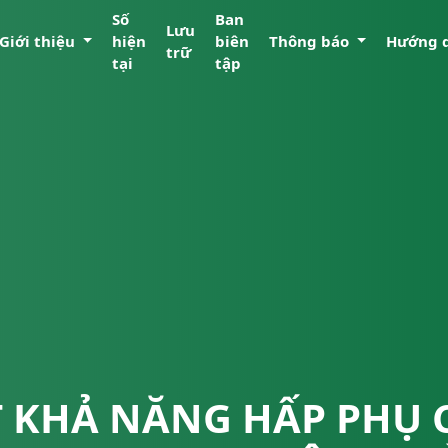
Số
Ban
Lưu
Giới thiệu
hiện
biên
Thông báo
Hướng 
trữ
tại
tập
T KHẢ NĂNG HẤP PHỤ 