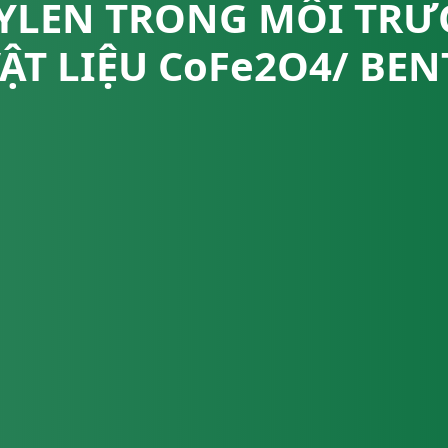
YLEN TRONG MÔI TR
ẬT LIỆU CoFe2O4/ BE