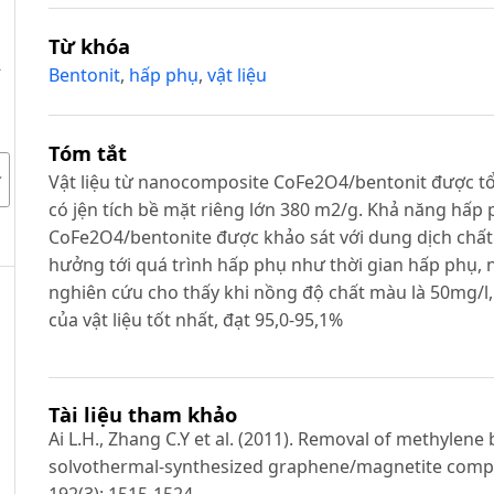
Từ khóa
A
Bentonit
,
hấp phụ
,
vật liệu
Tóm tắt
Vật liệu từ nanocomposite CoFe2O4/bentonit được 
có jện tích bề mặt riêng lớn 380 m2/g. Khả năng hấp 
CoFe2O4/bentonite được khảo sát với dung dịch chất
hưởng tới quá trình hấp phụ như thời gian hấp phụ, n
nghiên cứu cho thấy khi nồng độ chất màu là 50mg/l,
của vật liệu tốt nhất, đạt 95,0-95,1%
Tài liệu tham khảo
Ai L.H., Zhang C.Y et al. (2011). Removal of methylen
solvothermal-synthesized graphene/magnetite compos