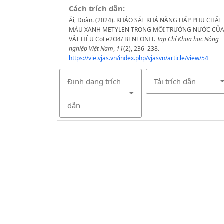
Cách trích dẫn:
Ái, Đoàn. (2024). KHẢO SÁT KHẢ NĂNG HẤP PHỤ CHẤT
MÀU XANH METYLEN TRONG MÔI TRƯỜNG NƯỚC CỦ
VẬT LIỆU CoFe2O4/ BENTONIT.
Tạp Chí Khoa học Nông
nghiệp Việt Nam
,
11
(2), 236–238.
https://vie.vjas.vn/index.php/vjasvn/article/view/54
Định dạng trích
Tải trích dẫn
dẫn