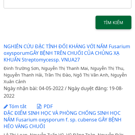
TÌM KIẾM
NGHIÊN CỨU ĐẶC TÍNH ĐỐI KHÁNG VỚI NẤM Fusarium
oxysporumGÂY BỆNH TRÊN CHUỐI CỦA CHỦNG XẠ
KHUẨN Streptomycessp. VNUA27
Đinh Trường Sơn, Nguyễn Thị Thanh Mai, Nguyễn Thị Thu,
Nguyễn Thanh Hải, Trần Thị Đào, Ngô Thị Vân Anh, Nguyễn
Xuân Cảnh
Ngày nhận bài: 04-05-2022 / Ngày duyệt đăng: 19-08-
2022
Tóm tắt
PDF
ĐẶC ĐIỂM SINH HỌC VÀ PHÒNG CHỐNG SINH HỌC
NẤM Fusarium oxysporum f. sp. cubense GÂY BỆNH
HÉO VÀNG CHUỐI
Lê Thị Loan, Nguyễn Tuấn Vũ, Vũ Đăng Toàn, Nguyễn Đức