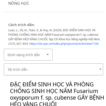
NÔNG HỌC
Cách trích dẫn:
Loan, L., Vũ, N., Toàn, V., & Huy, N. (2024). ĐẶC ĐIỂM SINH HỌC VÀ
PHÒNG CHỐNG SINH HỌC NẤM Fusarium oxysporum f. sp. cubense
GÂY BỆNH HÉO VÀNG CHUỐI.
Tạp Chí Khoa học Nông nghiệp Việt Nam
,
21
(7), 821–833.
https://vie.vjas.vn/index.php/vjasvn/article/view/1164
Định dạng trích dẫn
Tải trích dẫn
ĐẶC ĐIỂM SINH HỌC VÀ PHÒNG
CHỐNG SINH HỌC NẤM Fusarium
oxysporum f. sp. cubense GÂY BỆNH
HÉO VÀNG CHUỐI