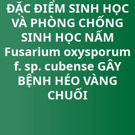
ĐẶC ĐIỂM SINH HỌC
VÀ PHÒNG CHỐNG
SINH HỌC NẤM
Fusarium oxysporum
f. sp. cubense GÂY
BỆNH HÉO VÀNG
CHUỐI