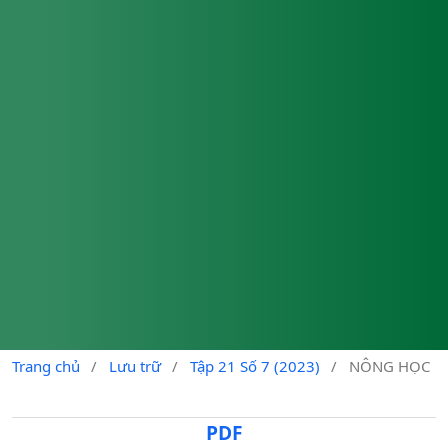
Trang chủ
/
Lưu trữ
/
Tập 21 Số 7 (2023)
/
NÔNG HỌC
PDF