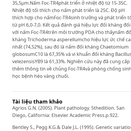
35,5µm.Nấm Foc-TR4phát triển ở nhiệt độ từ 15-35C.
Nhiệt độ tối thích cho nấm phát triển là 25C. Độ pH
thích hợp cho nấmFoc-TR4sinh trưởng và phát triển t
từ pH 6,0-7,0. Kết quả đánh giá hiệu lực đối kháng đối
với nấm Foc-TR4trên môi trường PDA cho thấynấm đố
kháng Trichoderma asperellumcho hiệu lực ức chế c
nhất (74,52%), sau đó là nấm đối kháng Chaetomium
globosumC10 là 67,35% và vi khuẩn đối kháng Bacillu
velezensisYB9 là 61,33%. Nghiên cứu này đã cung cấp
thêm thông tin về chủng Foc-TR4và phòng chống sin
học bệnh héo vàng chuối.
Tài liệu tham khảo
Agrios G.N. (2005). Plant pathology. 5thedition. San
Diego, California: Elsevier Academic Press.p.922.
Bentley S., Pegg K.G.& Dale J.L. (1995). Genetic variati