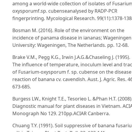
among a world-wide collection of isolates of Fusariu
oxysporumf.sp. cubenseanalysed by RADP-PCR
fingerprinting. Mycological Research. 99(11):1378-138
Bosman M. (2016). Role of the environment on the
incidence of panama disease in iananas; Wageningen
University: Wageningen, The Netherlands. pp. 12-68.
Brake V.M., Pegg K.G., Irwin J.A.G.&Chaseling J. (1995).
The influence of temperature, inoculum level and tra
of Fusarium-oxysporum f. sp. cubense on the disease
reaction of banana cv. cavendish. Aust. J. Agric. Res. 46
673-685.
Burgess LW., Knight T.E., Tesorieo L. &Phan H.T. (2008)
Diagnostic manual for plant diseases in Vietnam. ACI
Monograph No 129. 210pp.ACIAR Canberra.
Chuang T.Y. (1991). Soil suppressive of banana fusari