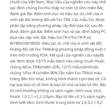
chuối của Việt Nam. Mục tiêu của nghiên cứu này nh
xác định chủng Focthu thập từ một số tỉnh miền Bắc,
đánh giá đặc điểm sinh học và hiệu lực ức chế của vi
sinh vật đối kháng đối với Foc-TR4. Các mẫu Foc được
phân lập bằng phương pháp cấy đơn bào tử, sau đó
được đánh giá đặc điểm sinh học và xác định bằng P
dựa vào cặp mồi đặc hiệu FocTR-F/FocTR-R và
W1805F/W1805R. Hiệu lực ức chế của vi sinh vật đối
kháng đối với Foc-TR4bằng phương pháp đồng nuôi c
trên môi trường PDA. Kết quả của nghiên cứu nàyđã
xác định được 03/15 mẫu bệnh héo vàng chuối thuộc
chủng 4(Foc-TR4)chiếm 20%; 12/15 mẫunấmthuộc
chủng 1(Foc-R1)chiếm 80%.Tản nấm Foc-TR4có màu
trắng đến tím nhạt, không hình thành cụm bào tử. Có
hai loại bào tử vô tính là bào tử nhỏ và bảo tử lớn. Bà
tử nhỏ thường không có vách ngăn, hình oval, kích
thước 1,0-2,1 ×2,2-3,0µm. Bào tử lớn có 3-5 vách ngăn,
hình lưỡi liềm, kích thước trung bình từ 2,6-3,2 × 9,2-