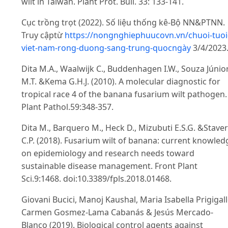
wilt in Taiwan. Plant Prot. Bull. 33: 133-141.
Cục trồng trọt (2022). Số liệu thống kê-Bộ NN&PTNN.
Truy cậptừ
https://nongnghiephuucovn.vn/chuoi-tuoi
viet-nam-rong-duong-sang-trung-quocngày
3/4/2023
Dita M.A., Waalwijk C., Buddenhagen I.W., Souza Júnio
M.T. &Kema G.H.J. (2010). A molecular diagnostic for
tropical race 4 of the banana fusarium wilt pathogen.
Plant Pathol.59:348-357.
Dita M., Barquero M., Heck D., Mizubuti E.S.G. &Staver
C.P. (2018). Fusarium wilt of banana: current knowled
on epidemiology and research needs toward
sustainable disease management. Front Plant
Sci.9:1468. doi:10.3389/fpls.2018.01468.
Giovani Bucici, Manoj Kaushal, Maria Isabella Prigigall
Carmen Gosmez-Lama Cabanás & Jesús Mercado-
Blanco (2019). Biological control agents against