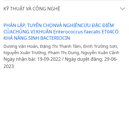
KỸ THUẬT VÀ CÔNG NGHỆ
PHÂN LẬP, TUYỂN CHỌNVÀ NGHIÊNCỨU ĐẶC ĐIỂM
CỦACHỦNG VI KHUẨN Enterococcus faecalis ET04CÓ
KHẢ NĂNG SINH BACTERIOCIN
Dương Văn Hoàn, Đặng Thị Thanh Tâm, Đinh Trường Sơn,
Nguyễn Xuân Trường, Phạm Thị Dung, Nguyễn Xuân Cảnh
Ngày nhận bài: 19-09-2022 / Ngày duyệt đăng: 29-06-
2023
Tóm tắt
PDF
GIẢI PHÁP CÔNG NGHỆ THÔNG TIN HỖ TRỢ GIẢNG
VIÊN, SINH VIÊN HỌC VIỆN NÔNG NGHIỆP VIỆT NAM
TRONG CÔNG TÁC GIẢNG DẠY VÀ HỌC TẬP
Trần Trung Hiếu, Đỗ Thị Nhâm, Nguyễn Hữu Hải
Ngày nhận bài: 03-12-2022 / Ngày duyệt đăng: 29-06-
2023