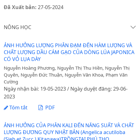
Đã Xuất bản:
27-05-2024
NÔNG HỌC
ẢNH HƯỞNG LƯỢNG PHÂN ĐẠM ĐẾN HÀM LƯỢNG VÀ
CHẤT LƯỢNG DẦU CÁM GẠO CỦA DÒNG LÚA JAPONICA
CÓ VỎ LỤA DÀY
Nguyễn Hoàng Phương, Nguyễn Thị Thu Hiền, Nguyễn Thị
Quyên, Nguyễn Đức Thuận, Nguyễn Văn Khoa, Phạm Văn
Cường
Ngày nhận bài: 19-05-2023 / Ngày duyệt đăng: 29-06-
2023
Tóm tắt
PDF
ẢNH HƯỞNG CỦA PHÂN KALI ĐẾN NĂNG SUẤT VÀ CHẤT
LƯỢNG ĐƯƠNG QUY NHẬT BẢN (Angelica acutiloba
(Sieb.et Zucc.) Kitagawa)TRỒNGTẠI PHÚ THỌ