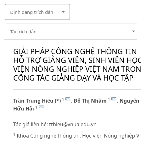
Định dạng trích dẫn
Tải trích dẫn
GIẢI PHÁP CÔNG NGHỆ THÔNG TIN
HỖ TRỢ GIẢNG VIÊN, SINH VIÊN HỌ
VIỆN NÔNG NGHIỆP VIỆT NAM TRO
CÔNG TÁC GIẢNG DẠY VÀ HỌC TẬP
1
1
Trần Trung Hiếu (*)
,
Đỗ Thị Nhâm
,
Nguyễn
1
Hữu Hải
Tác giả liên hệ:
tthieu@vnua.edu.vn
1
Khoa Công nghệ thông tin, Học viện Nông nghiệp Vi