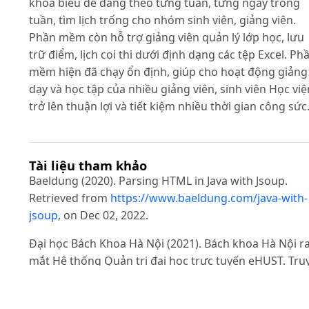
khóa biểu dễ dàng theo từng tuần, từng ngày trong
tuần, tìm lịch trống cho nhóm sinh viên, giảng viên.
Phần mềm còn hỗ trợ giảng viên quản lý lớp học, lưu
trữ điểm, lịch coi thi dưới định dạng các tệp Excel. Ph
mềm hiện đã chạy ổn định, giúp cho hoạt động giảng
dạy và học tập của nhiều giảng viên, sinh viên Học việ
trở lên thuận lợi và tiết kiệm nhiều thời gian công sức
Tài liệu tham khảo
Baeldung (2020). Parsing HTML in Java with Jsoup.
Retrieved from
https://www.baeldung.com/java-with-
jsoup
, on Dec 02, 2022.
Đại học Bách Khoa Hà Nội (2021). Bách khoa Hà Nội r
mắt Hệ thống Quản trị đại học trực tuyến eHUST. Tru
cập từ
https://sbft.hust.edu.vn/bach-khoa-ha-noi-ra-
mat-he-thong-quan-tri-dai-hoc-truc-tuyen-