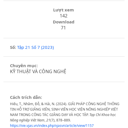
Lượt xem
142
Download
71
Số:
Tập 21 Số 7 (2023)
Chuyên mục:
KỸ THUẬT VÀ CÔNG NGHỆ
Cách trích dẫn:
Hiếu, T., Nhâm, Đỗ, & Hải, N. (2024). GIẢI PHÁP CÔNG NGHỆ THÔNG
TIN HỖ TRỢ GIẢNG VIÊN, SINH VIÊN HỌC VIỆN NÔNG NGHIỆP VIỆT
NAM TRONG CÔNG TÁC GIẢNG DẠY VÀ HỌC TẬP.
Tạp Chí Khoa học
Nông nghiệp Việt Nam
,
21
(7), 878–889.
https://vie.vjas.vn/index.php/vjasvn/article/view/1157