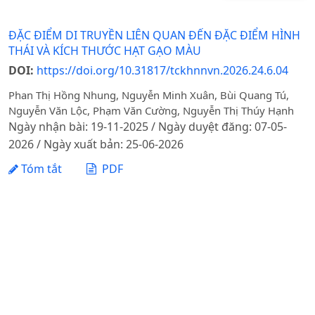
ĐẶC ĐIỂM DI TRUYỀN LIÊN QUAN ĐẾN ĐẶC ĐIỂM HÌNH
THÁI VÀ KÍCH THƯỚC HẠT GẠO MÀU
DOI:
https://doi.org/10.31817/tckhnnvn.2026.24.6.04
Phan Thị Hồng Nhung, Nguyễn Minh Xuân, Bùi Quang Tú,
Nguyễn Văn Lộc, Phạm Văn Cường, Nguyễn Thị Thúy Hạnh
Ngày nhận bài: 19-11-2025 / Ngày duyệt đăng: 07-05-
2026 / Ngày xuất bản: 25-06-2026
Tóm tắt
PDF
1 - 1 của 1 mục
Tạp chí Khoa học Nông nghiệp Việt Nam - Học viện
Nông nghiệp Việt Nam
Địa chỉ: Đường Ngô Xuân Quảng, xã Gia Lâm, thành phố
Hà Nội