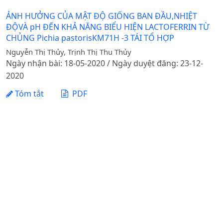
ẢNH HƯỞNG CỦA MẬT ĐỘ GIỐNG BAN ĐẦU,NHIỆT
ĐỘVÀ pH ĐẾN KHẢ NĂNG BIỂU HIỆN LACTOFERRIN TỪ
CHỦNG Pichia pastorisKM71H -3 TÁI TỔ HỢP
Nguyễn Thị Thủy, Trịnh Thị Thu Thủy
Ngày nhận bài: 18-05-2020 / Ngày duyệt đăng: 23-12-
2020
Tóm tắt
PDF
1 - 1 của 1 mục
Tạp chí Khoa học Nông nghiệp Việt Nam - Học viện
Nông nghiệp Việt Nam
Địa chỉ: Đường Ngô Xuân Quảng, xã Gia Lâm, thành phố
Hà Nội
Điện thoại: +84 24 62617714 Fax: +84 24 8276554