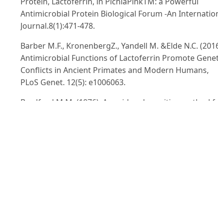
Protein, Lactoferrin, in PichiaPinkTM: a Powerful
Antimicrobial Protein Biological Forum -An Internatio
Journal.8(1):471-478.
Barber M.F., KronenbergZ., Yandell M. &Elde N.C. (2016
Antimicrobial Functions of Lactoferrin Promote Genet
Conflicts in Ancient Primates and Modern Humans,
PLoS Genet. 12(5): e1006063.
Bradford M.M. (1976). A rapid and sensitive method f
the quantitation of microgram quantities of protein
utilizing the principle of protein-dye binding. Anal
Biochem. 7(72): 248-54.
Chahardooli M., Niazi A., AramF. &Sohrabi S.M. (2016).
Expression of recombinant Arabian camel lactoferrici
related peptide in Pichia pastorisand its antimicrobial
identification.J Sci Food Agric.96(2):569-75.
Chen H.L., LaiY.W., YenC.C., LinY.Y., LuC.Y., Yang S.H., Tsa