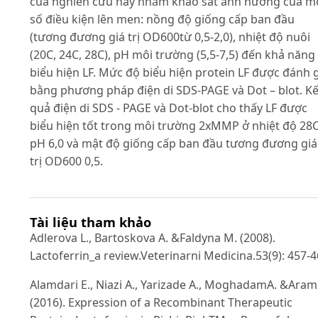
của nghiên cứu này nhằm khảo sát ảnh hưởng của m
số điều kiện lên men: nồng độ giống cấp ban đầu
(tương đương giá trị OD600từ 0,5-2,0), nhiệt độ nuôi
(20C, 24C, 28C), pH môi trường (5,5-7,5) đến khả năng
biểu hiện LF. Mức độ biểu hiện protein LF được đánh g
bằng phương pháp điện di SDS-PAGE và Dot – blot. Kế
quả điện di SDS - PAGE và Dot-blot cho thấy LF được
biểu hiện tốt trong môi trường 2xMMP ở nhiệt độ 28C
pH 6,0 và mật độ giống cấp ban đầu tương đương giá
trị OD600 0,5.
Tài liệu tham khảo
Adlerova L., Bartoskova A. &Faldyna M. (2008).
Lactoferrin_a review.Veterinarni Medicina.53(9): 457-
Alamdari E., Niazi A., Yarizade A., MoghadamA. &Aram 
(2016). Expression of a Recombinant Therapeutic