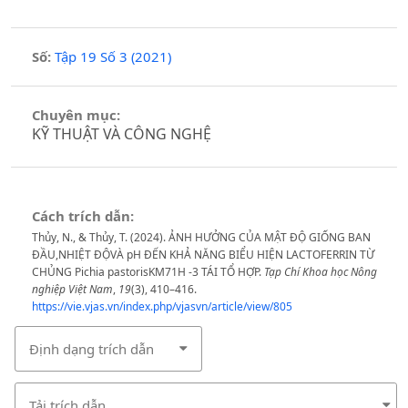
Số:
Tập 19 Số 3 (2021)
Chuyên mục:
KỸ THUẬT VÀ CÔNG NGHỆ
Cách trích dẫn:
Thủy, N., & Thủy, T. (2024). ẢNH HƯỞNG CỦA MẬT ĐỘ GIỐNG BAN
ĐẦU,NHIỆT ĐỘVÀ pH ĐẾN KHẢ NĂNG BIỂU HIỆN LACTOFERRIN TỪ
CHỦNG Pichia pastorisKM71H -3 TÁI TỔ HỢP.
Tạp Chí Khoa học Nông
nghiệp Việt Nam
,
19
(3), 410–416.
https://vie.vjas.vn/index.php/vjasvn/article/view/805
Định dạng trích dẫn
Tải trích dẫn