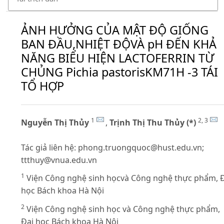
ẢNH HƯỞNG CỦA MẬT ĐỘ GIỐNG
BAN ĐẦU,NHIỆT ĐỘVÀ pH ĐẾN KHẢ
NĂNG BIỂU HIỆN LACTOFERRIN TỪ
CHỦNG Pichia pastorisKM71H -3 TÁI
TỔ HỢP
1
2, 3
Nguyễn Thị Thủy
,
Trịnh Thị Thu Thủy (*)
Tác giả liên hệ:
phong.truongquoc@hust.edu.vn
;
ttthuy@vnua.edu.vn
1
Viện Công nghệ sinh họcvà Công nghệ thực phẩm, 
học Bách khoa Hà Nội
2
Viện Công nghệ sinh học và Công nghệ thực phẩm,
Đại học Bách khoa Hà Nội