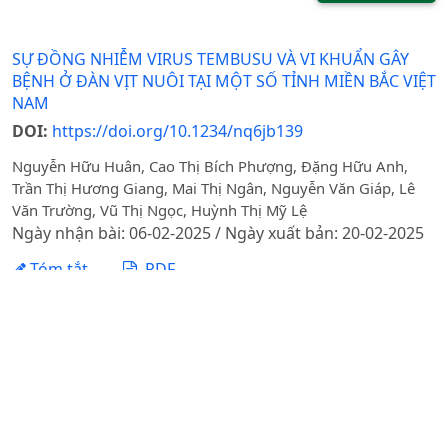
SỰ ĐỒNG NHIỄM VIRUS TEMBUSU VÀ VI KHUẨN GÂY
BỆNH Ở ĐÀN VỊT NUÔI TẠI MỘT SỐ TỈNH MIỀN BẮC VIỆT
NAM
DOI:
https://doi.org/10.1234/nq6jb139
Nguyễn Hữu Huân, Cao Thị Bích Phượng, Đặng Hữu Anh,
Trần Thị Hương Giang, Mai Thị Ngân, Nguyễn Văn Giáp, Lê
Văn Trường, Vũ Thị Ngọc, Huỳnh Thị Mỹ Lệ
Ngày nhận bài: 06-02-2025 / Ngày xuất bản: 20-02-2025
Tóm tắt
PDF
1 - 1 của 1 mục
Tạp chí Khoa học Nông nghiệp Việt Nam - Học viện
Nông nghiệp Việt Nam
Địa chỉ: Đường Ngô Xuân Quảng, xã Gia Lâm, thành phố