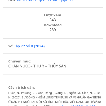
Lượt xem
543
Download
289
Số:
Tập 22 Số 8 (2024)
Chuyên mục:
CHĂN NUÔI – THÚ Y – THỦY SẢN
Cách trích dẫn:
Huân, N., Phượng, C. ., Anh, Đặng ., Giang, T. ., Ngân, M., Giáp, N., … Lệ,
H. (2025). SỰ ĐỒNG NHIỄM VIRUS TEMBUSU VÀ VI KHUẨN GÂY BỆNH
Ở ĐÀN VỊT NUÔI TẠI MỘT SỐ TỈNH MIỀN BẮC VIỆT NAM.
Tạp Chí Khoa