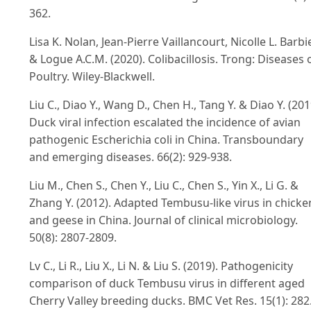
362.
Lisa K. Nolan, Jean‐Pierre Vaillancourt, Nicolle L. Barbi
& Logue A.C.M. (2020). Colibacillosis. Trong: Diseases 
Poultry. Wiley-Blackwell.
Liu C., Diao Y., Wang D., Chen H., Tang Y. & Diao Y. (201
Duck viral infection escalated the incidence of avian
pathogenic Escherichia coli in China. Transboundary
and emerging diseases. 66(2): 929-938.
Liu M., Chen S., Chen Y., Liu C., Chen S., Yin X., Li G. &
Zhang Y. (2012). Adapted Tembusu-like virus in chicke
and geese in China. Journal of clinical microbiology.
50(8): 2807-2809.
Lv C., Li R., Liu X., Li N. & Liu S. (2019). Pathogenicity
comparison of duck Tembusu virus in different aged
Cherry Valley breeding ducks. BMC Vet Res. 15(1): 282