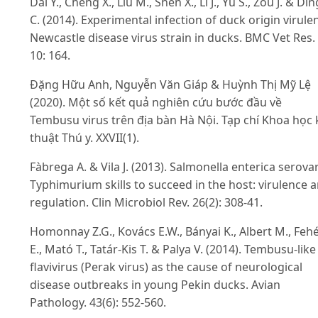
Dai Y., Cheng X., Liu M., Shen X., Li J., Yu S., Zou J. & Din
C. (2014). Experimental infection of duck origin virule
Newcastle disease virus strain in ducks. BMC Vet Res.
10: 164.
Đặng Hữu Anh, Nguyễn Văn Giáp & Huỳnh Thị Mỹ Lệ
(2020). Một số kết quả nghiên cứu bước đầu về
Tembusu virus trên địa bàn Hà Nội. Tạp chí Khoa học 
thuật Thú y. XXVII(1).
Fàbrega A. & Vila J. (2013). Salmonella enterica serova
Typhimurium skills to succeed in the host: virulence 
regulation. Clin Microbiol Rev. 26(2): 308-41.
Homonnay Z.G., Kovács E.W., Bányai K., Albert M., Feh
E., Mató T., Tatár-Kis T. & Palya V. (2014). Tembusu-like
flavivirus (Perak virus) as the cause of neurological
disease outbreaks in young Pekin ducks. Avian
Pathology. 43(6): 552-560.