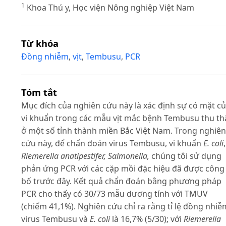
1
Khoa Thú y, Học viện Nông nghiệp Việt Nam
Từ khóa
Đồng nhiễm
,
vịt
,
Tembusu
,
PCR
Tóm tắt
Mục đích của nghiên cứu này là xác định sự có mặt c
vi khuẩn trong các mẫu vịt mắc bệnh Tembusu thu th
ở một số tỉnh thành miền Bắc Việt Nam. Trong nghiên
cứu này, để chẩn đoán virus Tembusu, vi khuẩn
E. coli
,
Riemerella anatipestifer, Salmonella,
chúng tôi sử dụng
phản ứng PCR với các cặp mồi đặc hiệu đã được công
bố trước đây. Kết quả chẩn đoán bằng phương pháp
PCR cho thấy có 30/73 mẫu dương tính với TMUV
(chiếm 41,1%). Nghiên cứu chỉ ra rằng tỉ lệ đồng nhiễ
virus Tembusu và
E. coli
là 16,7% (5/30); với
Riemerella