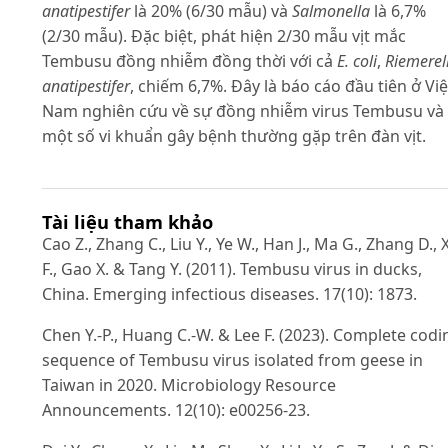
anatipestifer
là 20% (6/30 mẫu) và
Salmonella
là 6,7%
(2/30 mẫu). Đặc biệt, phát hiện 2/30 mẫu vịt mắc
Tembusu đồng nhiễm đồng thời với cả
E. coli
,
Riemerel
anatipestifer
, chiếm 6,7%. Đây là báo cáo đầu tiên ở Việ
Nam nghiên cứu về sự đồng nhiễm virus Tembusu và
một số vi khuẩn gây bệnh thường gặp trên đàn vịt.
Tài liệu tham khảo
Cao Z., Zhang C., Liu Y., Ye W., Han J., Ma G., Zhang D., 
F., Gao X. & Tang Y. (2011). Tembusu virus in ducks,
China. Emerging infectious diseases. 17(10): 1873.
Chen Y.-P., Huang C.-W. & Lee F. (2023). Complete codi
sequence of Tembusu virus isolated from geese in
Taiwan in 2020. Microbiology Resource
Announcements. 12(10): e00256-23.