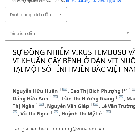
học Nông nghiệp Việt Nam
,
22
(8).
https://doi.org/10.1234/nq6jb139
Định dạng trích dẫn
Tải trích dẫn
SỰ ĐỒNG NHIỄM VIRUS TEMBUSU V
VI KHUẨN GÂY BỆNH Ở ĐÀN VỊT NUÔ
TẠI MỘT SỐ TỈNH MIỀN BẮC VIỆT N
1
1
Nguyễn Hữu Huân
,
Cao Thị Bích Phượng (*)
1
1
Đặng Hữu Anh
,
Trần Thị Hương Giang
,
Ma
1
1
Thị Ngân
,
Nguyễn Văn Giáp
,
Lê Văn Trườn
1
1
,
Vũ Thị Ngọc
,
Huỳnh Thị Mỹ Lệ
Tác giả liên hệ:
ctbphuong@vnua.edu.vn