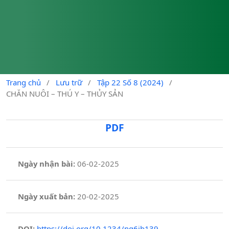
Trang chủ
/
Lưu trữ
/
Tập 22 Số 8 (2024)
/
CHĂN NUÔI – THÚ Y – THỦY SẢN
PDF
Ngày nhận bài:
06-02-2025
Ngày xuất bản:
20-02-2025
DOI:
https://doi.org/10.1234/nq6jb139