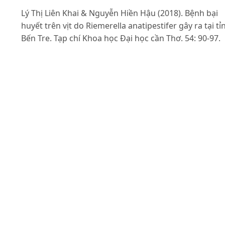
Lý Thị Liên Khai & Nguyễn Hiền Hậu (2018). Bệnh bại
huyết trên vịt do Riemerella anatipestifer gây ra tại tỉ
Bến Tre. Tạp chí Khoa học Đại học cần Thơ. 54: 90-97.
Mansour S.M.G., Ali H., Elbakrey R.M., El-Araby I.E.,
Knudsen D.E.B. & Eid A.a.M. (2018). Co-infection of
highly pathogenic avian influenza and duck hepatitis
viruses in Egyptian backyard and commercial ducks. I
J Vet Sci Med. 6(2): 301-306.
Mosleh N., Dadras H., Asasi K., Taebipour M.J., Tohidif
S.S. & Farjanikish G. (2017). Evaluation of the timing o
the Escherichia coli co-infection on pathogenecity of
H9N2 avian influenza virus in broiler chickens. Iranian
journal of veterinary research. 18(2): 86.
Nguyễn Đức Hiền (2009). Bệnh truyền nhiễm trên gia
cầm, Chi cục Thú y thành phố Cần Thơ. 272tr.