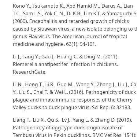
Kono Y., Tsukamoto K., Abd Hamid M., Darus A., Lian
T.C., Sam L.S., Yok C. N., Di K.B., Lim K.T. & Yamaguchi S
(2000). Encephalitis and retarded growth of chicks
caused by Sitiawan virus, a new isolate belonging to 
genus Flavivirus. The American journal of tropical
medicine and hygiene. 63(1): 94-101.
Li J., Tang Y., Gao J., Huang C. & Ding M. (2011).
Riemerella anatipestifer infection in chickens.
ResearchGate.
Li N., Hong T., Li R., Guo M., Wang Y., Zhang J., Liu J., Ca
Y., Liu S., Chai T. & Wei L. (2016). Pathogenicity of duck
plague and innate immune responses of the Cherry
Valley ducks to duck plague virus. Sci Rep. 6: 32183.
Liang T., Liu X., Qu S., Lv J., Yang L. & Zhang D. (2019).
Pathogenicity of egg-type duck-origin isolate of
Tembusu virus in Pekin ducklings. BMC Vet Res. 15(1):