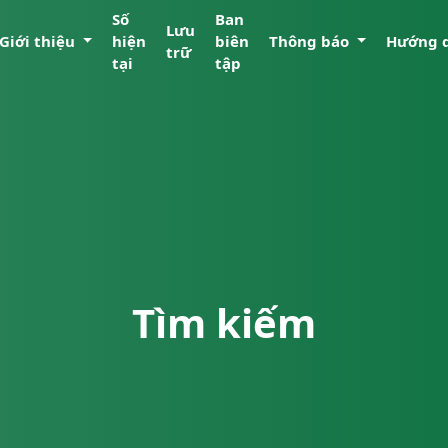
Số
Ban
Lưu
Giới thiệu
hiện
biên
Thông báo
Hướng 
trữ
tại
tập
Tìm kiếm