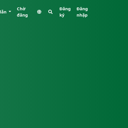
Chờ
Đăng
Đăng
dẫn
đăng
ký
nhập