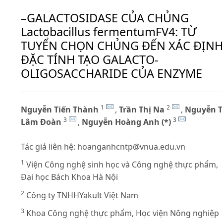
–GALACTOSIDASE CỦA CHỦNG
Lactobacillus fermentumFV4: TỪ
TUYỂN CHỌN CHỦNG ĐẾN XÁC ĐỊN
ĐẶC TÍNH TẠO GALACTO-
OLIGOSACCHARIDE CỦA ENZYME
1
2
Nguyễn Tiến Thành
,
Trần Thị Na
,
Nguyễn T
3
3
Lâm Đoàn
,
Nguyễn Hoàng Anh (*)
Tác giả liên hệ:
hoanganhcntp@vnua.edu.vn
1
Viện Công nghệ sinh học và Công nghệ thực phẩm,
Đại học Bách Khoa Hà Nội
2
Công ty TNHHYakult Việt Nam
3
Khoa Công nghệ thực phẩm, Học viện Nông nghiệp