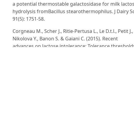
a potential thermostable galactosidase for milk lacto
hydrolysis fromBacillus stearothermophilus. J Dairy Sc
91(5): 1751-58.
Corgneau M., Scher J., Ritie-Pertusa L., Le D.t.l., Petit J.,
Nikolova Y., Banon S. & Gaiani C. (2015). Recent
advances on lactose intolerance: Tolerance threshold
and currently available answers. Critical Reviews in
Food Science and Nutrition.57(15):3344-3356.
Iqbal S., Nguyen T.H., Nguyen T.T., Maischberger
T.&Haltrich D. (2010). -Galactosidase from Lactobacill
plantarumWCFS1: biochemical characterization and
formation of prebiotic galacto-oligosaccharides.
Carbohydrate research. 345: 1408-1416.
Liu X., Koong Lu W., Tian H. & Tian Y. (2011). -
galactosidase with trans glycosylation activity from
Lactobacillus fermentum K4, American Dairy Science