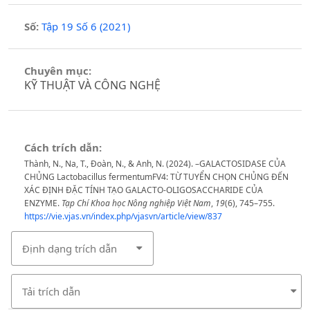
Số:
Tập 19 Số 6 (2021)
Chuyên mục:
KỸ THUẬT VÀ CÔNG NGHỆ
Cách trích dẫn:
Thành, N., Na, T., Đoàn, N., & Anh, N. (2024). –GALACTOSIDASE CỦA
CHỦNG Lactobacillus fermentumFV4: TỪ TUYỂN CHỌN CHỦNG ĐẾN
XÁC ĐỊNH ĐẶC TÍNH TẠO GALACTO-OLIGOSACCHARIDE CỦA
ENZYME.
Tạp Chí Khoa học Nông nghiệp Việt Nam
,
19
(6), 745–755.
https://vie.vjas.vn/index.php/vjasvn/article/view/837
Định dạng trích dẫn
Tải trích dẫn