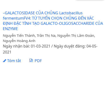
–GALACTOSIDASE CỦA CHỦNG Lactobacillus
fermentumFV4: TỪ TUYỂN CHỌN CHỦNG ĐẾN XÁC
ĐỊNH ĐẶC TÍNH TẠO GALACTO-OLIGOSACCHARIDE CỦA
ENZYME
Nguyễn Tiến Thành, Trần Thị Na, Nguyễn Thị Lâm Đoàn,
Nguyễn Hoàng Anh
Ngày nhận bài: 01-03-2021 / Ngày duyệt đăng: 04-05-
2021
Tóm tắt
PDF
1 - 1 của 1 mục
Tạp chí Khoa học Nông nghiệp Việt Nam - Học viện
Nông nghiệp Việt Nam
Địa chỉ: Đường Ngô Xuân Quảng, xã Gia Lâm, thành phố
Hà Nội