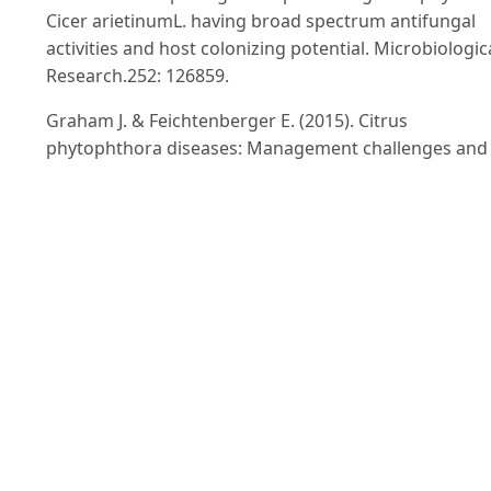
Cicer arietinumL. having broad spectrum antifungal
activities and host colonizing potential. Microbiologic
Research.252: 126859.
Graham J. & Feichtenberger E. (2015). Citrus
phytophthora diseases: Management challenges and
successes. Journal of Citrus Pathology.2.
Jagtap G.P., Dhavale M. & Dey U. (2012). Evaluation of
natural plant extracts, antagonists and fungicides in
controlling root rot, collar rot, fruit (brown) rot and
gummosis of citrus caused by Phytophthoraspp. in
vitro. pp. 27-47.
Jamali F., Sharifi-Tehrani A., Okhovvat M., Zakeri Z. &
Saberi-Riseh R. (2004). Biological control of chickpea
Fusarium wilt by antagonistic bacteria under
greenhouse condition. Commun Agric Appl Biol
Sci.69(4): 649-51.