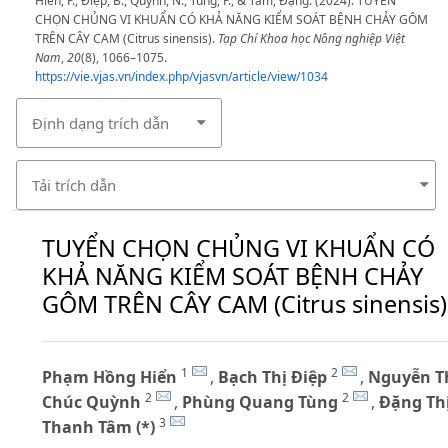
Hiển, P., Điệp, B., Quỳnh, N., Tùng, P., & Tâm, Đặng. (2024). TUYỂN
CHỌN CHỦNG VI KHUẨN CÓ KHẢ NĂNG KIỂM SOÁT BỆNH CHẢY GÔM
TRÊN CÂY CAM (Citrus sinensis).
Tạp Chí Khoa học Nông nghiệp Việt
Nam
,
20
(8), 1066–1075.
https://vie.vjas.vn/index.php/vjasvn/article/view/1034
Định dạng trích dẫn
Tải trích dẫn
TUYỂN CHỌN CHỦNG VI KHUẨN CÓ
KHẢ NĂNG KIỂM SOÁT BỆNH CHẢY
GÔM TRÊN CÂY CAM (Citrus sinensis)
1
2
Phạm Hồng Hiển
,
Bạch Thị Điệp
,
Nguyễn T
2
2
Chúc Quỳnh
,
Phùng Quang Tùng
,
Đặng Th
3
Thanh Tâm (*)