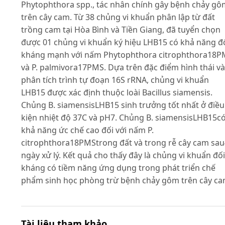
Phytophthora spp., tác nhân chính gây bệnh chảy gô
trên cây cam. Từ 38 chủng vi khuẩn phân lập từ đất
trồng cam tại Hòa Bình và Tiền Giang, đã tuyển chọn
được 01 chủng vi khuẩn ký hiệu LHB15 có khả năng đ
kháng mạnh với nấm Phytophthora citrophthora18P
và P. palmivora17PMS. Dựa trên đặc điểm hình thái và
phân tích trình tự đoạn 16S rRNA, chủng vi khuẩn
LHB15 được xác định thuộc loài Bacillus siamensis.
Chủng B. siamensisLHB15 sinh trưởng tốt nhất ở điều
kiện nhiệt độ 37C và pH7. Chủng B. siamensisLHB15c
khả năng ức chế cao đối với nấm P.
citrophthora18PMStrong đất và trong rễ cây cam sa
ngày xử lý. Kết quả cho thấy đây là chủng vi khuẩn đối
kháng có tiềm năng ứng dụng trong phát triển chế
phẩm sinh học phòng trừ bệnh chảy gôm trên cây ca
Tài liệu tham khảo