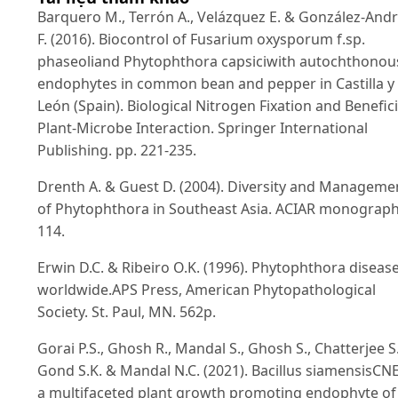
Barquero M., Terrón A., Velázquez E. & González-And
F. (2016). Biocontrol of Fusarium oxysporum f.sp.
phaseoliand Phytophthora capsiciwith autochthonou
endophytes in common bean and pepper in Castilla y
León (Spain). Biological Nitrogen Fixation and Benefici
Plant-Microbe Interaction. Springer International
Publishing. pp. 221-235.
Drenth A. & Guest D. (2004). Diversity and Manageme
of Phytophthora in Southeast Asia. ACIAR monograph
114.
Erwin D.C. & Ribeiro O.K. (1996). Phytophthora diseas
worldwide.APS Press, American Phytopathological
Society. St. Paul, MN. 562p.
Gorai P.S., Ghosh R., Mandal S., Ghosh S., Chatterjee S.
Gond S.K. & Mandal N.C. (2021). Bacillus siamensisCN
a multifaceted plant growth promoting endophyte of