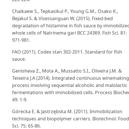
Chaikaew S., Tepkasikul P., Young G.M., Osako K.,
Bejakul S. & Visessanguan W. (2015). Fixed-bed
degradation of histamine in fish sauce by immobilize
whole cells of Natrinema gari BCC 24369. Fish Sci. 81:
971-981.
FAO (2011). Codex stan 302-2011. Standard for fish
sauce.
Genisheva Z., Mota A., Mussatto S.I., Oliveira J.M. &
Teixeira J.A (2014). Integrated continuous winemaking
process involving sequential alcoholic and malolactic
fermentations with immobilized cells. Process Bioch
49: 1-9.
Górecka E. & Jastrzębska M. (2011). Immobilization
techniques and biopolymer carriers. Biotechnol. Food
Sci. 75: 65-86.