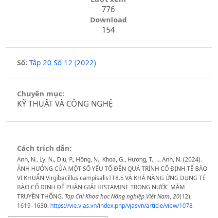
776
Download
154
Số:
Tập 20 Số 12 (2022)
Chuyên mục:
KỸ THUẬT VÀ CÔNG NGHỆ
Cách trích dẫn:
Anh, N., Ly, N., Dịu, P., Hồng, N., Khoa, G., Hương, T., … Anh, N. (2024).
ẢNH HƯỞNG CỦA MỘT SỐ YẾU TỐ ĐẾN QUÁ TRÌNH CỐ ĐỊNH TẾ BÀO
VI KHUẨN Virgibacillus campisalisTT8.5 VÀ KHẢ NĂNG ỨNG DỤNG TẾ
BÀO CỐ ĐỊNH ĐỂ PHÂN GIẢI HISTAMINE TRONG NƯỚC MẮM
TRUYỀN THỐNG.
Tạp Chí Khoa học Nông nghiệp Việt Nam
,
20
(12),
1619–1630.
https://vie.vjas.vn/index.php/vjasvn/article/view/1078