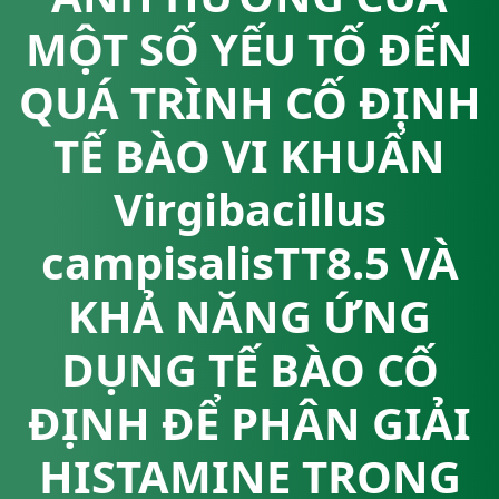
MỘT SỐ YẾU TỐ ĐẾN
QUÁ TRÌNH CỐ ĐỊNH
TẾ BÀO VI KHUẨN
Virgibacillus
campisalisTT8.5 VÀ
KHẢ NĂNG ỨNG
DỤNG TẾ BÀO CỐ
ĐỊNH ĐỂ PHÂN GIẢI
HISTAMINE TRONG