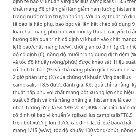
định tế bào vi khuẩn Virgibacillus campisalisTT8.5 trê
chất mang để phân giải làm giảm hàm lượng histami
trong nước mắm truyền thống. Với ba kỹ thuật cố đị
tế bào là hấp phụ, bao bọc và liên kết chéo sử dụng 9
loại chất mang phù hợp với mỗi kỹ thuật, các yếu tố 
hưởng đến quá trình cố định vi khuẩn vào chất mang: 
lệtế bào/chất mang (w/w), thời gian cố định (giờ), nhi
độ cố định (C), nồng độ muối trong dung dịch đệm (%
và tốc độ khuấy (vòng/phút) được khảo sát. Hiệu suất
cố định tế bào (%) và khả năng phân giải histamine s
2 giờ phản ứng (%) của chủng vi khuẩn Virgibacillus
campisalisTT8.5 được đánh giá. Kết quả chỉ ra rằng, k
thuật hấp phụ với chất mang bột xương lợn cho hiệu
suất cố định và khả năng phân giải histamine là cao
nhất, tương ứng là 54,18% và 41,30%. Các điều kiện đ
cố định tế bào vi khuẩn Virgibacillus campisalisTT8.5
trên bột xương lợn được xác định là: tỉ lệtế bào/chất
mang 1/15 (w/w), tốc độ khuấy 100 vòng/phút, nồng 