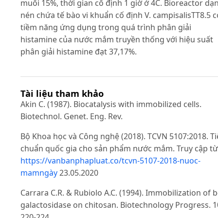
muối 15%, thời gian cố định 1 giờ ở 4C. Bioreactor dạ
nén chứa tế bào vi khuẩn cố định V. campisalisTT8.5 c
tiềm năng ứng dụng trong quá trình phân giải
histamine của nước mắm truyền thống với hiệu suất
phân giải histamine đạt 37,17%.
Tài liệu tham khảo
Akin C. (1987). Biocatalysis with immobilized cells.
Biotechnol. Genet. Eng. Rev.
Bộ Khoa học và Công nghệ (2018). TCVN 5107:2018. T
chuẩn quốc gia cho sản phẩm nước mắm. Truy cập từ
https://vanbanphapluat.co/tcvn-5107-2018-nuoc-
mamngày
23.05.2020
Carrara C.R. & Rubiolo A.C. (1994). Immobilization of b
galactosidase on chitosan. Biotechnology Progress. 1
220-224.