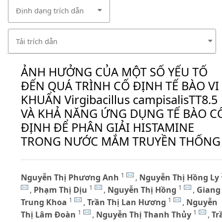
Định dạng trích dẫn
Tải trích dẫn
ẢNH HƯỞNG CỦA MỘT SỐ YẾU TỐ
ĐẾN QUÁ TRÌNH CỐ ĐỊNH TẾ BÀO VI
KHUẨN Virgibacillus campisalisTT8.5
VÀ KHẢ NĂNG ỨNG DỤNG TẾ BÀO C
ĐỊNH ĐỂ PHÂN GIẢI HISTAMINE
TRONG NƯỚC MẮM TRUYỀN THỐNG
1
Nguyễn Thị Phương Anh
,
Nguyễn Thị Hồng Ly
1
1
,
Phạm Thị Dịu
,
Nguyễn Thị Hồng
,
Giang
1
1
Trung Khoa
,
Trần Thị Lan Hương
,
Nguyễn
1
1
Thị Lâm Đoàn
,
Nguyễn Thị Thanh Thủy
,
Tr