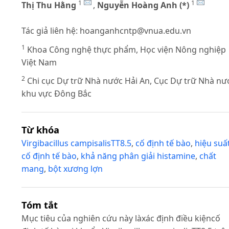
1
1
Thị Thu Hằng
,
Nguyễn Hoàng Anh (*)
Tác giả liên hệ:
hoanganhcntp@vnua.edu.vn
1
Khoa Công nghệ thực phẩm, Học viện Nông nghiệp
Việt Nam
2
Chi cục Dự trữ Nhà nước Hải An, Cục Dự trữ Nhà nư
khu vực Đông Bắc
Từ khóa
Virgibacillus campisalisTT8.5
,
cố định tế bào
,
hiệu suấ
cố định tế bào
,
khả năng phân giải histamine
,
chất
mang
,
bột xương lợn
Tóm tắt
Mục tiêu của nghiên cứu này làxác định điều kiệncố