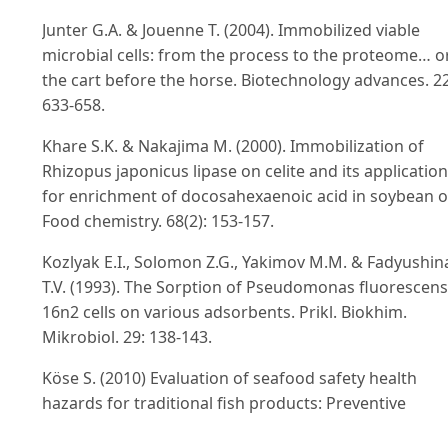
Junter G.A. & Jouenne T. (2004). Immobilized viable
microbial cells: from the process to the proteome… o
the cart before the horse. Biotechnology advances. 22
633-658.
Khare S.K. & Nakajima M. (2000). Immobilization of
Rhizopus japonicus lipase on celite and its application
for enrichment of docosahexaenoic acid in soybean oi
Food chemistry. 68(2): 153-157.
Kozlyak E.I., Solomon Z.G., Yakimov M.M. & Fadyushin
T.V. (1993). The Sorption of Pseudomonas fluorescens
16n2 cells on various adsorbents. Prikl. Biokhim.
Mikrobiol. 29: 138-143.
Köse S. (2010) Evaluation of seafood safety health
hazards for traditional fish products: Preventive
measures and monitoring issues. Turkish J. Fish. Aqua