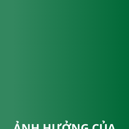
ẢNH HƯỞNG CỦA